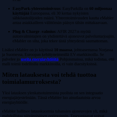
EasyPark-yhteentoimivuus
: EasyParkilla on
60 miljoonaa
käyttäjää
Euroopassa, eli 30 kertaa nykyisten
sähköautoilijoiden määrä. Yhteentoimivuuden kautta eMabler
antaa asiakkailleen välittömän pääsyn tähän mittakaavaan.
Plug & Charge -valmius
: AFIR 2027:n myötä
autonvalmistajien on yhdistettävä ajoneuvot palveluntarjoajiin.
eMabler on silta, joka tekee tästä yhteydestä saumattoman.
Lisäksi eMabler on jo käytössä
10 maassa
, johtoasemassa Norjassa
ja Suomessa, Euroopan kehittyneimmillä EV-markkinoilla. Se
palvelee jo
useita energiayhtiöitä
Pohjoismaissa, mikä todistaa, että
malli toimii todellisilla markkinoilla, ei vain diaesityksissä.
Miten latauksesta voi tehdä tuottoa
toimialamurroksesta?
Yksi latauksen ylenkatsotuimmista puolista on sen integraatio
energiajärjestelmään. Tässä eMabler luo ainutlaatuista arvoa
energiayhtiöille.
eMabler hallitsee latauskuormia tuhansien ajoneuvojen yli, mikä
mahdollistaa päivänsisäisen optimoinnin. Tasevastaavat voivat