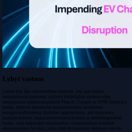
Lyhyt vastaus
Lataus käy läpi rakenteellista murrosta, jota ajaa kolme
samanaikaista muutosta: siirtymä kuljettajista ajoneuvoihin
ensisijaisena asiakasrajapintana Plug & Chargen ja AFIR-sääntelyn
kautta, siirtymä latauksesta kustannuseränä latauksesta
energiavarallisuutena älykkään aggregoinnin, päivänsisäisen
tasapainotuksen, taajuusreservimarkkinoiden ja akkuintegraation
kautta, sekä suljettujen alustamallien romahtaminen avointen
ekosysteemien hyväksi, jotka liittävät latauksen olemassa oleviin