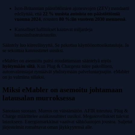
Ison-Britannian päästöttömien ajoneuvojen (ZEV) mandaatti
edellyttää, että
22 % uusista autoista on päästöttömiä
vuonna 2024
, nousten
80 %:iin vuoteen 2030 mennessä
.
Kansalliset hallitukset kaatavat miljardeja
latausinfrastruktuuriin.
Sääntely luo kiireellisyyttä. Se pakottaa käyttöönottoaikatauluja. Ja
se sekoittaa kannustimet uusiksi.
eMabler on asemoitu paitsi noudattamaan sääntelyä myös
hyötymään siitä
. Kun Plug & Chargesta tulee pakollinen,
autonvalmistajat ryntäävät yhdistymään palveluntarjoajiin. eMabler
on jo valmiina sillaksi.
Miksi eMabler on asemoitu johtamaan
latausalan murroksessa
Sanotaan suoraan. Murros on väistämätön. AFIR toteutuu. Plug &
Charge määrittelee asiakassuhteet uusiksi. Megasovellukset tulevat
lataukseen. Energiamarkkinat vaativat sähköautojen joustoa. Suljetut
järjestelmät romahtavat oman jäykkyytensä alle.