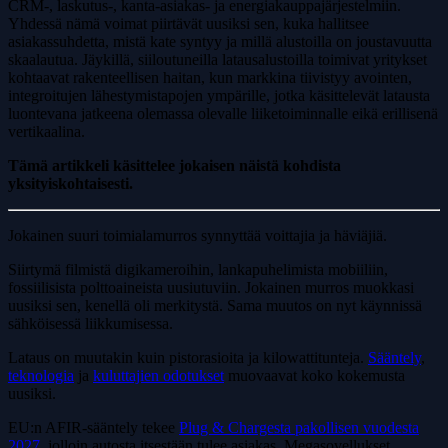
CRM-, laskutus-, kanta-asiakas- ja energiakauppajärjestelmiin.
Yhdessä nämä voimat piirtävät uusiksi sen, kuka hallitsee
asiakassuhdetta, mistä kate syntyy ja millä alustoilla on joustavuutta
skaalautua. Jäykillä, siiloutuneilla latausalustoilla toimivat yritykset
kohtaavat rakenteellisen haitan, kun markkina tiivistyy avointen,
integroitujen lähestymistapojen ympärille, jotka käsittelevät latausta
luontevana jatkeena olemassa olevalle liiketoiminnalle eikä erillisenä
vertikaalina.
Tämä artikkeli käsittelee jokaisen näistä kohdista
yksityiskohtaisesti.
Jokainen suuri toimialamurros synnyttää voittajia ja häviäjiä.
Siirtymä filmistä digikameroihin, lankapuhelimista mobiiliin,
fossiilisista polttoaineista uusiutuviin. Jokainen murros muokkasi
uusiksi sen, kenellä oli merkitystä. Sama muutos on nyt käynnissä
sähköisessä liikkumisessa.
Lataus on muutakin kuin pistorasioita ja kilowattitunteja.
Sääntely
,
teknologia
ja
kuluttajien odotukset
muovaavat koko kokemusta
uusiksi.
EU:n AFIR-sääntely tekee
Plug & Chargesta pakollisen vuodesta
2027
, jolloin autosta itsestään tulee asiakas. Megasovellukset