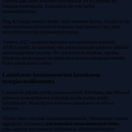
Vuosien ajan lataus hoidettiin sovelluksilla, RFID-korteilla tai
roaming-sopimuksilla. Kuljettajien piti vain hallita
monimutkaisuutta.
Plug & Charge muuttaa tämän. Auto tunnistaa itsensä. Asiakas ei ole
enää sovelluksia pyörittelevä kuljettaja vaan ajoneuvo itse, joka
neuvottelee suoraan latausaseman kanssa.
Vuoteen 2027 mennessä tästä tulee eurooppalainen standardi
AFIR:n myötä. Se tarkoittaa, että autonvalmistajat pitelevät yhtäkkiä
asiakasrajapinnan avaimia. Ne voivat myydä tilauksia, niputtaa
latauksen autokauppaan tai integroitua suoraan energiapalveluihin.
Koko palvelukerros siirtyy.
Latauksesta kustannuseränä latauksesta
energiavarallisuutena
Latausta on pitkään pidetty kustannuseränä. Palveluna, jota yritykset
tarjosivat houkutellakseen kuljettajia ja jota tuettiin muilla
tulonlähteillä. Mutta käytön kasvaessa latauksesta on tulossa
katealue.
Älykäs lataus vähentää hankintakustannuksia. Sähköautoja voidaan
aggregoida tarjoamaan
päivänsisäisiä tasapainotuspalveluita
,
jotka auttavat tasevastaavia hallitsemaan sähkömarkkinoiden