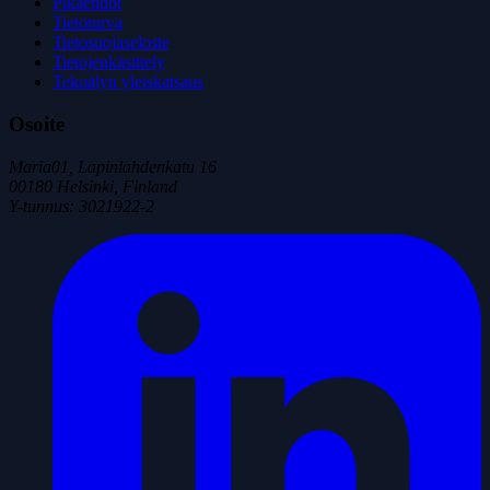
Pikaehdot
Tietoturva
Tietosuojaseloste
Tietojenkäsittely
Tekoälyn yleiskatsaus
Osoite
Maria01, Lapinlahdenkatu 16
00180 Helsinki, Finland
Y-tunnus
:
3021922-2