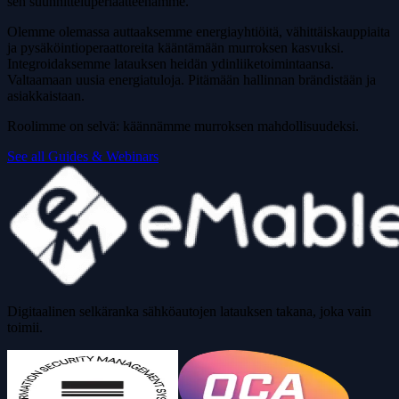
sen suunnitteluperiaatteenamme.
Olemme olemassa auttaaksemme energiayhtiöitä, vähittäiskauppiaita
ja pysäköintioperaattoreita kääntämään murroksen kasvuksi.
Integroidaksemme latauksen heidän ydinliiketoimintaansa.
Valtaamaan uusia energiatuloja. Pitämään hallinnan brändistään ja
asiakkaistaan.
Roolimme on selvä: käännämme murroksen mahdollisuudeksi.
See all Guides & Webinars
Digitaalinen selkäranka sähköautojen latauksen takana, joka vain
toimii.