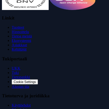
Linkit
Tuotteet
Hinnoittelu
Tietoa meistä
Ekosysteemi
Asiakkaat
Kehittäjät
Tukiportaali
UKK
Tuki
Tietopankki
Cookie Settings
Alustan tila
Tietoturva ja juridiikka
Käyttöehdot