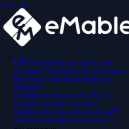
Skip to content
Tuotteet
Latauksen hallinta
Valvo ja ohjaa jokaista latauspistettä
reaaliaikaisesti.
Tariff Engine
Aseta joustavat hinnoittelu- ja
laskutussäännöt.
Data-analytiikka
Analytiikka koko
verkostostasi.
Pulse
Reaaliaikainen tila- ja kuntovalvonta.
API ja
liittimet
Integroi järjestelmiin, joita jo käytät.
Energianhallinta
Älykäs kuormanhallinta ja optimointi.
Ad hoc -maksu
Anna kuljettajien maksaa ilman tiliä.