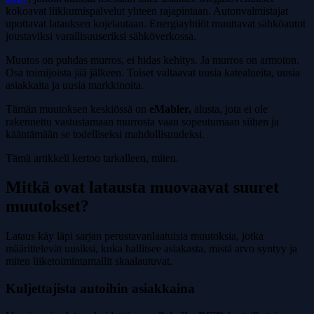
kokoavat liikkumispalvelut yhteen rajapintaan. Autonvalmistajat
upottavat latauksen kojelautaan. Energiayhtiöt muuttavat sähköautot
joustaviksi varallisuuseriksi sähköverkossa.
Muutos on puhdas murros, ei hidas kehitys. Ja murros on armoton.
Osa toimijoista jää jälkeen. Toiset valtaavat uusia katealueita, uusia
asiakkaita ja uusia markkinoita.
Tämän muutoksen keskiössä on
eMabler,
alusta, jota ei ole
rakennettu vastustamaan murrosta vaan sopeutumaan siihen ja
kääntämään se todelliseksi mahdollisuudeksi.
Tämä artikkeli kertoo tarkalleen, miten.
Mitkä ovat latausta muovaavat suuret
muutokset?
Lataus käy läpi sarjan perustavanlaatuisia muutoksia, jotka
määrittelevät uusiksi, kuka hallitsee asiakasta, mistä arvo syntyy ja
miten liiketoimintamallit skaalautuvat.
Kuljettajista autoihin asiakkaina