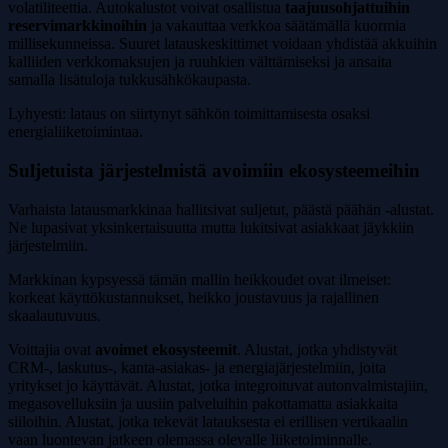
volatiliteettia. Autokalustot voivat osallistua
taajuusohjattuihin
reservimarkkinoihin
ja vakauttaa verkkoa säätämällä kuormia
millisekunneissa. Suuret latauskeskittimet voidaan yhdistää akkuihin
kalliiden verkkomaksujen ja ruuhkien välttämiseksi ja ansaita
samalla lisätuloja tukkusähkökaupasta.
Lyhyesti: lataus on siirtynyt sähkön toimittamisesta osaksi
energialiiketoimintaa.
Suljetuista järjestelmistä avoimiin ekosysteemeihin
Varhaista latausmarkkinaa hallitsivat suljetut, päästä päähän -alustat.
Ne lupasivat yksinkertaisuutta mutta lukitsivat asiakkaat jäykkiin
järjestelmiin.
Markkinan kypsyessä tämän mallin heikkoudet ovat ilmeiset:
korkeat käyttökustannukset, heikko joustavuus ja rajallinen
skaalautuvuus.
Voittajia ovat
avoimet ekosysteemit
. Alustat, jotka yhdistyvät
CRM-, laskutus-, kanta-asiakas- ja energiajärjestelmiin, joita
yritykset jo käyttävät. Alustat, jotka integroituvat autonvalmistajiin,
megasovelluksiin ja uusiin palveluihin pakottamatta asiakkaita
siiloihin. Alustat, jotka tekevät latauksesta ei erillisen vertikaalin
vaan luontevan jatkeen olemassa olevalle liiketoiminnalle.