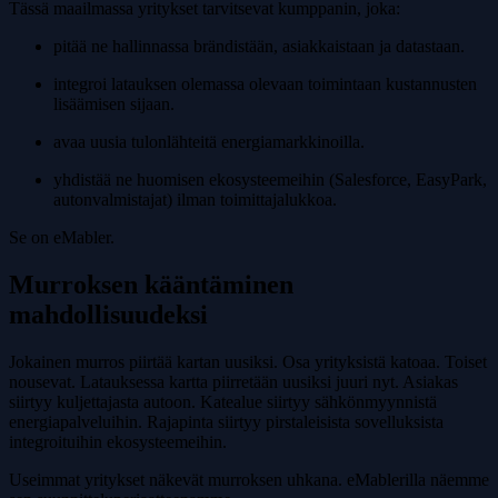
Tässä maailmassa yritykset tarvitsevat kumppanin, joka:
pitää ne hallinnassa brändistään, asiakkaistaan ja datastaan.
integroi latauksen olemassa olevaan toimintaan kustannusten
lisäämisen sijaan.
avaa uusia tulonlähteitä energiamarkkinoilla.
yhdistää ne huomisen ekosysteemeihin (Salesforce, EasyPark,
autonvalmistajat) ilman toimittajalukkoa.
Se on eMabler.
Murroksen kääntäminen
mahdollisuudeksi
Jokainen murros piirtää kartan uusiksi. Osa yrityksistä katoaa. Toiset
nousevat. Latauksessa kartta piirretään uusiksi juuri nyt. Asiakas
siirtyy kuljettajasta autoon. Katealue siirtyy sähkönmyynnistä
energiapalveluihin. Rajapinta siirtyy pirstaleisista sovelluksista
integroituihin ekosysteemeihin.
Useimmat yritykset näkevät murroksen uhkana. eMablerilla näemme