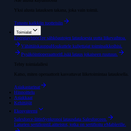
Näe alusta käytännössä
Yksi alusta latauksen takana, joka vain toimii.
Tutustu kaikkiin tuotteisiin
Toimialat
Energiayhtiöt
Tee sähköautojen latauksesta uutta liikevaihtoa.
Vähittäiskauppa
Houkuttele kuljettajat toimipaikkoihisi.
Pysäköintioperaattorit
Lisää lataus jokaiseen ruutuun.
Tehty toimialallesi
Katso, miten operaattorit kasvattavat liiketoimintaa latauksella.
Asiakastarinat
Hinnoittelu
Asiakkaat
Kehittäjät
Ekosysteemi
Salesforce-liitin
Synkronoi latausdata Salesforceen.
Laturien sertifiointi
Laitteistot, jotka on sertifioitu eMablerille.