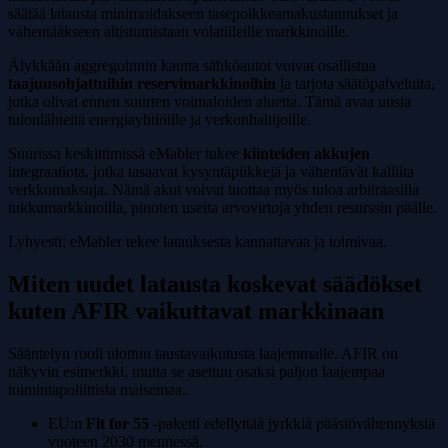
säätää latausta minimoidakseen tasepoikkeamakustannukset ja
vähentääkseen altistumistaan volatiileille markkinoille.
Älykkään aggregoinnin kautta sähköautot voivat osallistua
taajuusohjattuihin reservimarkkinoihin
ja tarjota säätöpalveluita,
jotka olivat ennen suurten voimaloiden aluetta. Tämä avaa uusia
tulonlähteitä energiayhtiöille ja verkonhaltijoille.
Suurissa keskittimissä eMabler tukee
kiinteiden akkujen
integraatiota, jotka tasaavat kysyntäpiikkejä ja vähentävät kalliita
verkkomaksuja. Nämä akut voivat tuottaa myös tuloa arbitraasilla
tukkumarkkinoilla, pinoten useita arvovirtoja yhden resurssin päälle.
Lyhyesti: eMabler tekee latauksesta kannattavaa ja toimivaa.
Miten uudet latausta koskevat säädökset
kuten AFIR vaikuttavat markkinaan
Sääntelyn rooli ulottuu taustavaikutusta laajemmalle. AFIR on
näkyvin esimerkki, mutta se asettuu osaksi paljon laajempaa
toimintapoliittista maisemaa.
EU:n
Fit for 55
-paketti edellyttää jyrkkiä päästövähennyksiä
vuoteen 2030 mennessä.