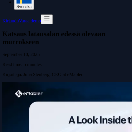
Svenska
Kirjaudu
Varaa demo
Katsaus latausalan edessä olevaan
murrokseen
September 10, 2025
Read time:
5
minutes
Kirjoittaja
:
Juha Stenberg, CEO at eMabler