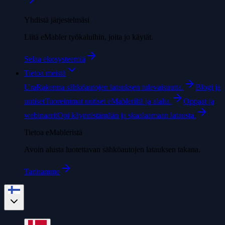
Yhdistä järjestelmäsi
Liitä eMabler työkaluihin, joita jo käytät.
Selaa ekosysteemiä
Tietoa meistä
Ura
Rakenna sähköautojen latauksen tulevaisuutta.
Blogi ja
uutiset
Tuoreimmat uutiset eMableriltä ja alalta.
Oppaat ja
webinaarit
Opi käynnistämään ja skaalaamaan latausta.
Tietoa eMableristä
Avoin alusta luotettavan sähköautojen latauksen takana.
Tarinamme