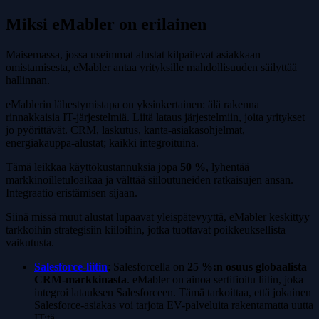
Miksi eMabler on erilainen
Maisemassa, jossa useimmat alustat kilpailevat asiakkaan
omistamisesta, eMabler antaa yrityksille mahdollisuuden säilyttää
hallinnan.
eMablerin lähestymistapa on yksinkertainen: älä rakenna
rinnakkaisia IT-järjestelmiä. Liitä lataus järjestelmiin, joita yritykset
jo pyörittävät. CRM, laskutus, kanta-asiakasohjelmat,
energiakauppa-alustat; kaikki integroituina.
Tämä leikkaa käyttökustannuksia jopa
50 %
, lyhentää
markkinoilletuloaikaa ja välttää siiloutuneiden ratkaisujen ansan.
Integraatio eristämisen sijaan.
Siinä missä muut alustat lupaavat yleispätevyyttä, eMabler keskittyy
tarkkoihin strategisiin kiiloihin, jotka tuottavat poikkeuksellista
vaikutusta.
Salesforce-liitin
: Salesforcella on
25 %:n osuus globaalista
CRM-markkinasta
. eMabler on ainoa sertifioitu liitin, joka
integroi latauksen Salesforceen. Tämä tarkoittaa, että jokainen
Salesforce-asiakas voi tarjota EV-palveluita rakentamatta uutta
IT:tä.