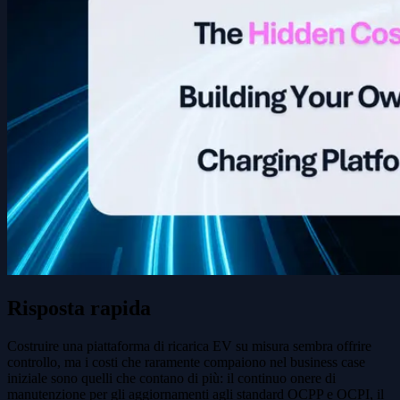
Risposta rapida
Costruire una piattaforma di ricarica EV su misura sembra offrire
controllo, ma i costi che raramente compaiono nel business case
iniziale sono quelli che contano di più: il continuo onere di
manutenzione per gli aggiornamenti agli standard OCPP e OCPI, il