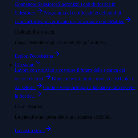
Connettore Salesforce
Sincronizzi i dati di ricarica in
Salesforce.
Programma di certificazione dei punti di
ricarica
Hardware certificato per funzionare con eMabler.
Colleghi il suo stack
Integri eMabler negli strumenti che già utilizza.
Esplori l'ecosistema
Chi siamo
Lavora con noi
Aiuti a costruire il futuro della ricarica dei
veicoli elettrici.
Blog e news
Le ultime novità da eMabler e
dal settore.
Guide e webinar
Impari a lanciare e far crescere
la ricarica.
Chi è eMabler
La piattaforma aperta dietro una ricarica affidabile.
La nostra storia