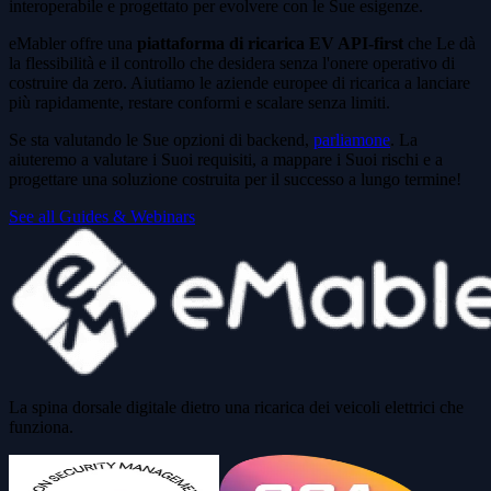
interoperabile e progettato per evolvere con le Sue esigenze.
eMabler offre una
piattaforma di ricarica EV API-first
che Le dà
la flessibilità e il controllo che desidera senza l'onere operativo di
costruire da zero. Aiutiamo le aziende europee di ricarica a lanciare
più rapidamente, restare conformi e scalare senza limiti.
Se sta valutando le Sue opzioni di backend,
parliamone
. La
aiuteremo a valutare i Suoi requisiti, a mappare i Suoi rischi e a
progettare una soluzione costruita per il successo a lungo termine!
See all Guides & Webinars
La spina dorsale digitale dietro una ricarica dei veicoli elettrici che
funziona.