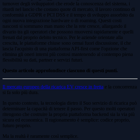
turnover degli sviluppatori che erode la conoscenza del sistema, i
ritardi nel lancio che costano quote di mercato, il lavoro continuo di
conformità a GDPR e PCI DSS e il tempo di sviluppo assorbito da
ogni nuova integrazione hardware o di roaming. Questi costi
nascosti si sommano man mano che la rete cresce, allargando il
divario tra gli operatori che possono muoversi rapidamente e quelli
frenati dal proprio debito tecnico. Per le aziende orientate alla
crescita, le piattaforme chiuse sono ormai fuori discussione, il che
lascia l'acquisto di una piattaforma API-first come l'opzione che
elimina gli oneri interni più costosi mantenendo al contempo piena
flessibilità su dati, partner e servizi futuri.
Questo articolo approfondisce ciascuno di questi punti.
Il mercato europeo della ricarica EV cresce in fretta
e la concorrenza
si fa solo più dura.
In questo contesto, la tecnologia dietro il Suo servizio di ricarica può
determinare la capacità di tenere il passo. Per questo molti operatori
ritengono che costruire la propria piattaforma backend sia la via più
sicura ed economica. Il ragionamento è semplice: codice proprio,
futuro proprio.
Ma la realtà è raramente così semplice.