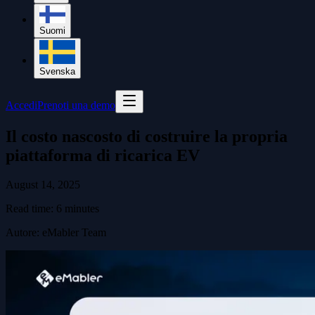
Suomi
Svenska
Accedi
Prenoti una demo
Il costo nascosto di costruire la propria
piattaforma di ricarica EV
August 14, 2025
Read time:
6
minutes
Autore
:
eMabler Team