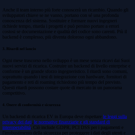
Anche il team interno più forte conoscerà un ricambio. Quando gli
sviluppatori chiave se ne vanno, portano con sé una profonda
conoscenza del sistema. Sostituire e formare nuovi ingegneri
richiede tempo, ritarda i progetti e può persino portare a errori
costosi se documentazione e qualità del codice sono carenti. Più il
backend è complesso, più diventa doloroso ogni abbandono.
3. Ritardi nel lancio
Ogni mese trascorso nello sviluppo è un mese senza ricavi dai Suoi
nuovi servizi di ricarica. Costruire un backend di livello enterprise e
conforme è un grande sforzo ingegneristico. I ritardi sono comuni,
soprattutto quando i test di integrazione con hardware, fornitori di
pagamento e reti di roaming richiedono più tempo del previsto.
Questi ritardi possono costare quote di mercato in un panorama
competitivo.
4. Onere di conformità e sicurezza
Un backend di ricarica EV in Europa deve rispettare
le leggi sulla
privacy dei dati
,
le normative finanziarie e gli standard di
interoperabilità
. Ciò include GDPR, PCI DSS per i pagamenti e
l'irrobustimento della sicurezza per proteggere i dati degli utenti e