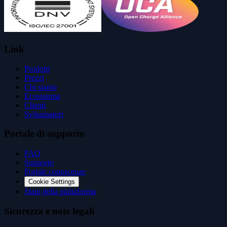
Link
Prodotti
Prezzi
Chi siamo
Ecosistema
Clienti
Sviluppatori
Portale di supporto
FAQ
Supporto
Portale conoscenze
Cookie Settings
Stato della piattaforma
Sicurezza e note legali