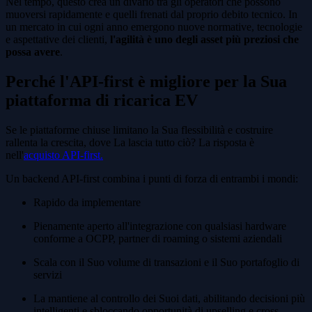
Nel tempo, questo crea un divario tra gli operatori che possono
muoversi rapidamente e quelli frenati dal proprio debito tecnico. In
un mercato in cui ogni anno emergono nuove normative, tecnologie
e aspettative dei clienti,
l'agilità è uno degli asset più preziosi che
possa avere
.
Perché l'API-first è migliore per la Sua
piattaforma di ricarica EV
Se le piattaforme chiuse limitano la Sua flessibilità e costruire
rallenta la crescita, dove La lascia tutto ciò? La risposta è
nell'
acquisto API-first.
Un backend API-first combina i punti di forza di entrambi i mondi:
Rapido da implementare
Pienamente aperto all'integrazione con qualsiasi hardware
conforme a OCPP, partner di roaming o sistemi aziendali
Scala con il Suo volume di transazioni e il Suo portafoglio di
servizi
La mantiene al controllo dei Suoi dati, abilitando decisioni più
intelligenti e sbloccando opportunità di upselling e cross-