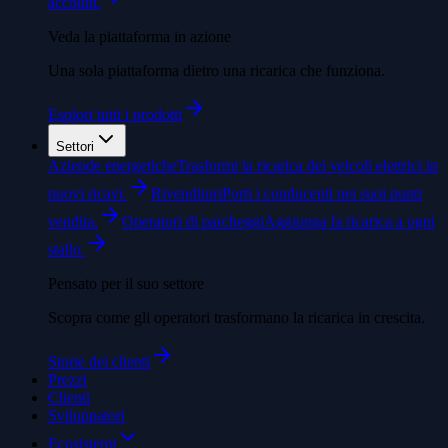
account.
Veda la piattaforma in azione
Una sola piattaforma dietro una ricarica che funziona.
Esplori tutti i prodotti
Settori
Aziende energetiche
Trasformi la ricarica dei veicoli elettrici in
nuovi ricavi.
Rivenditori
Porti i conducenti nei suoi punti
vendita.
Operatori di parcheggi
Aggiunga la ricarica a ogni
stallo.
Pensato per il suo settore
Scopra come gli operatori trasformano la ricarica in crescita.
Storie dei clienti
Prezzi
Clienti
Sviluppatori
Ecosistemi