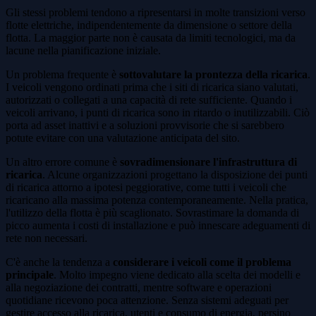
Gli stessi problemi tendono a ripresentarsi in molte transizioni verso
flotte elettriche, indipendentemente da dimensione o settore della
flotta. La maggior parte non è causata da limiti tecnologici, ma da
lacune nella pianificazione iniziale.
Un problema frequente è
sottovalutare la prontezza della ricarica
.
I veicoli vengono ordinati prima che i siti di ricarica siano valutati,
autorizzati o collegati a una capacità di rete sufficiente. Quando i
veicoli arrivano, i punti di ricarica sono in ritardo o inutilizzabili. Ciò
porta ad asset inattivi e a soluzioni provvisorie che si sarebbero
potute evitare con una valutazione anticipata del sito.
Un altro errore comune è
sovradimensionare l'infrastruttura di
ricarica
. Alcune organizzazioni progettano la disposizione dei punti
di ricarica attorno a ipotesi peggiorative, come tutti i veicoli che
ricaricano alla massima potenza contemporaneamente. Nella pratica,
l'utilizzo della flotta è più scaglionato. Sovrastimare la domanda di
picco aumenta i costi di installazione e può innescare adeguamenti di
rete non necessari.
C'è anche la tendenza a
considerare i veicoli come il problema
principale
. Molto impegno viene dedicato alla scelta dei modelli e
alla negoziazione dei contratti, mentre software e operazioni
quotidiane ricevono poca attenzione. Senza sistemi adeguati per
gestire accesso alla ricarica, utenti e consumo di energia, persino