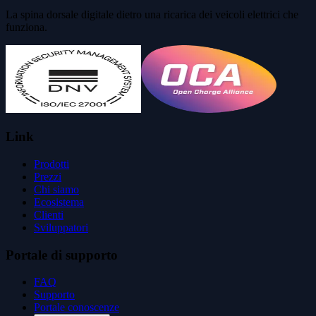
La spina dorsale digitale dietro una ricarica dei veicoli elettrici che
funziona.
Link
Prodotti
Prezzi
Chi siamo
Ecosistema
Clienti
Sviluppatori
Portale di supporto
FAQ
Supporto
Portale conoscenze