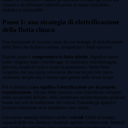
comuni e ad affrontare l'elettrificazione in modo controllato,
realistico e realizzabile.
Passo 1: una strategia di elettrificazione
della flotta chiara
Una transizione di successo parte da una strategia di elettrificazione
della flotta che definisce ambito, tempistiche e limiti operativi.
Il primo passo è
comprendere la flotta attuale
. Significa sapere
come vengono usati i veicoli oggi. Si analizzino chilometraggio,
percorsi, luoghi di sosta e tempi di permanenza. Molte flotte
scoprono che una quota consistente dei veicoli percorre meno
chilometri del previsto e rientra ogni giorno nello stesso luogo.
Poi si definisca
cosa significa l'elettrificazione per la propria
organizzazione
. Alcune flotte puntano a una transizione completa
entro un periodo definito. Altre pianificano un'introduzione graduale
basata sui cicli di sostituzione dei veicoli. Entrambi gli approcci
possono funzionare se le aspettative sono chiare.
Una buona strategia definisce anche i
vincoli
. Limiti di budget,
capacità della rete elettrica e requisiti operativi contano tutti. Metterli
per iscritto fin dall'inizio aiuta a evitare ipotesi irrealistiche in