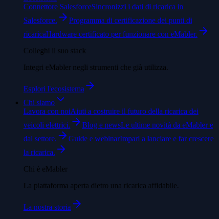
Connettore Salesforce
Sincronizzi i dati di ricarica in
Salesforce.
Programma di certificazione dei punti di
ricarica
Hardware certificato per funzionare con eMabler.
Colleghi il suo stack
Integri eMabler negli strumenti che già utilizza.
Esplori l'ecosistema
Chi siamo
Lavora con noi
Aiuti a costruire il futuro della ricarica dei
veicoli elettrici.
Blog e news
Le ultime novità da eMabler e
dal settore.
Guide e webinar
Impari a lanciare e far crescere
la ricarica.
Chi è eMabler
La piattaforma aperta dietro una ricarica affidabile.
La nostra storia