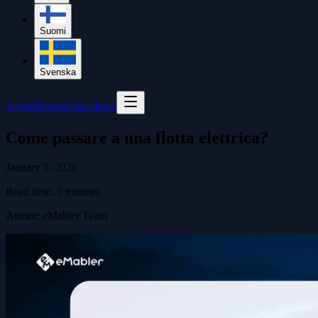
Suomi
Svenska
Accedi
Prenoti una demo
Come passare a una flotta elettrica?
January 5, 2026
Read time:
5
minutes
Autore
:
eMabler Team