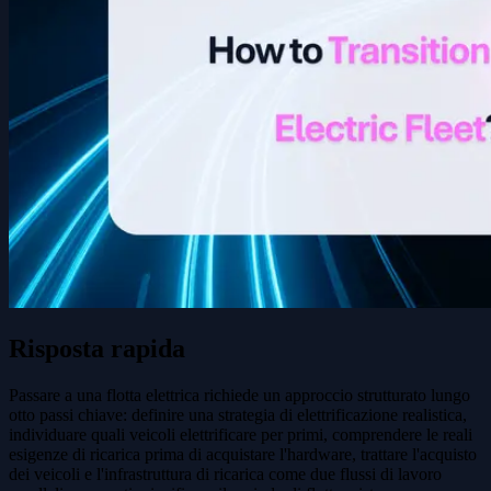
Risposta rapida
Passare a una flotta elettrica richiede un approccio strutturato lungo
otto passi chiave: definire una strategia di elettrificazione realistica,
individuare quali veicoli elettrificare per primi, comprendere le reali
esigenze di ricarica prima di acquistare l'hardware, trattare l'acquisto
dei veicoli e l'infrastruttura di ricarica come due flussi di lavoro