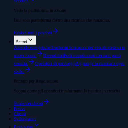
account.
Veda la piattaforma in azione
Una sola piattaforma dietro una ricarica che funziona.
Esplori tutti i prodotti
Settori
Aziende energetiche
Trasformi la ricarica dei veicoli elettrici in
nuovi ricavi.
Rivenditori
Porti i conducenti nei suoi punti
vendita.
Operatori di parcheggi
Aggiunga la ricarica a ogni
stallo.
Pensato per il suo settore
Scopra come gli operatori trasformano la ricarica in crescita.
Storie dei clienti
Prezzi
Clienti
Sviluppatori
Ecosistemi