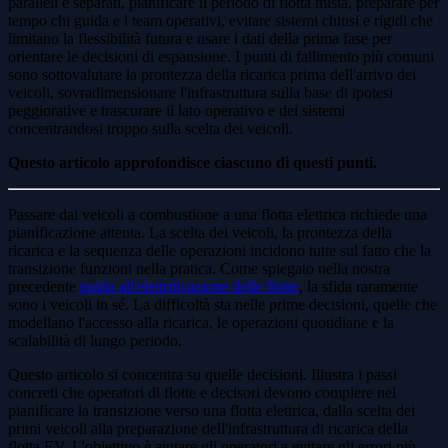
paralleli e separati, pianificare il periodo di flotta mista, preparare per
tempo chi guida e i team operativi, evitare sistemi chiusi e rigidi che
limitano la flessibilità futura e usare i dati della prima fase per
orientare le decisioni di espansione. I punti di fallimento più comuni
sono sottovalutare la prontezza della ricarica prima dell'arrivo dei
veicoli, sovradimensionare l'infrastruttura sulla base di ipotesi
peggiorative e trascurare il lato operativo e dei sistemi
concentrandosi troppo sulla scelta dei veicoli.
Questo articolo approfondisce ciascuno di questi punti.
Passare dai veicoli a combustione a una flotta elettrica richiede una
pianificazione attenta. La scelta dei veicoli, la prontezza della
ricarica e la sequenza delle operazioni incidono tutte sul fatto che la
transizione funzioni nella pratica. Come spiegato nella nostra
precedente
guida all'elettrificazione delle flotte
, la sfida raramente
sono i veicoli in sé. La difficoltà sta nelle prime decisioni, quelle che
modellano l'accesso alla ricarica, le operazioni quotidiane e la
scalabilità di lungo periodo.
Questo articolo si concentra su quelle decisioni. Illustra i passi
concreti che operatori di flotte e decisori devono compiere nel
pianificare la transizione verso una flotta elettrica, dalla scelta dei
primi veicoli alla preparazione dell'infrastruttura di ricarica della
flotta EV. L'obiettivo è aiutare gli operatori a evitare gli errori più