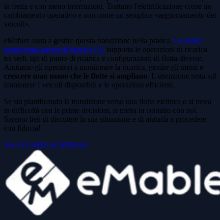
in fretta e con meno interruzioni. Trattano l'elettrificazione come un
cambiamento operativo e non come un semplice «aggiornamento dei
veicoli».
eMabler aiuta a gestire questa transizione nella pratica.
La nostra
piattaforma aperta di ricarica EV
supporta le operazioni di ricarica
tra sedi, tipi di punto di ricarica e configurazioni di flotta diverse.
Aiutiamo gli operatori a monitorare la ricarica, gestire gli utenti e
crescere man mano che le flotte si ampliano
. L'attenzione resta sul
mantenere i veicoli disponibili e le operazioni efficienti.
Se sta pianificando la transizione verso una flotta elettrica o si trova
in difficoltà con le prime decisioni, si metta in contatto con noi.
Saremo lieti di discutere la sua situazione e di aiutarla a procedere
con fiducia!
See all Guides & Webinars