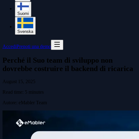
Suomi
Svenska
Accedi
Prenoti una demo
Perché il Suo team di sviluppo non
dovrebbe costruire il backend di ricarica
August 15, 2025
Read time:
5
minutes
Autore
:
eMabler Team