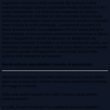
pagamento e roaming e della conformità alla sicurezza sottrae
capacità di sviluppo al lavoro sul prodotto rivolto al cliente, e lo fa a
tempo indeterminato. Un backend personalizzato che all'inizio
sembra un asset può diventare un collo di bottiglia con la crescita
dell'azienda, vincolando i team a un'architettura specifica e rendendo
lente e costose le svolte strategiche, i cambiamenti normativi o il
lancio di nuovi servizi. Una piattaforma API-first sposta quel peso
infrastrutturale su uno specialista, preservando al contempo la libertà
degli sviluppatori di costruire le funzioni e le integrazioni che
distinguono l'azienda. Il risultato è un time-to-market più rapido, una
conformità continua agli standard senza oneri interni e una roadmap
di prodotto guidata dall'opportunità commerciale anziché dalla
gestione delle emergenze del backend.
Questo articolo approfondisce ciascuno di questi punti.
Molti leader tecnologici nel settore della ricarica dei veicoli elettrici
danno per scontato che costruire una propria piattaforma di backend
dia maggiore controllo.
Sulla carta sembra ragionevole: codice proprio, regole proprie,
roadmap propria.
In realtà, il carico di lavoro e la complessità possono seppellire i