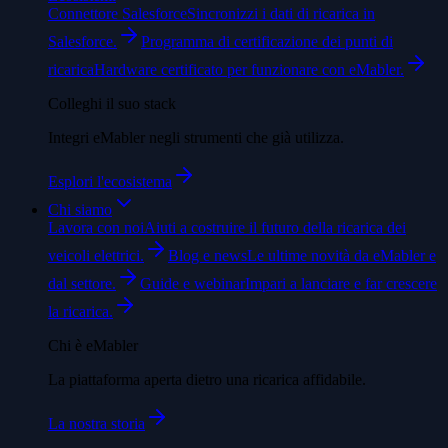
Connettore Salesforce
Sincronizzi i dati di ricarica in
Salesforce.
Programma di certificazione dei punti di
ricarica
Hardware certificato per funzionare con eMabler.
Colleghi il suo stack
Integri eMabler negli strumenti che già utilizza.
Esplori l'ecosistema
Chi siamo
Lavora con noi
Aiuti a costruire il futuro della ricarica dei
veicoli elettrici.
Blog e news
Le ultime novità da eMabler e
dal settore.
Guide e webinar
Impari a lanciare e far crescere
la ricarica.
Chi è eMabler
La piattaforma aperta dietro una ricarica affidabile.
La nostra storia