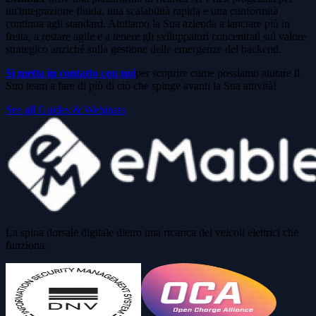
un'integrazione fluida, una scalabilità rapida e una conformità
continua agli standard. Aiutiamo la Sua azienda a lanciare più in
fretta, a restare agile e a tenere gli sviluppatori concentrati sul valore
strategico anziché sulla gestione delle emergenze del backend.
Si metta in contatto con noi
per scoprire come possiamo aiutare il
Suo team a fare di più di ciò che spinge avanti la Sua attività!
See all Guides & Webinars
La spina dorsale digitale dietro una ricarica dei veicoli elettrici che
funziona.