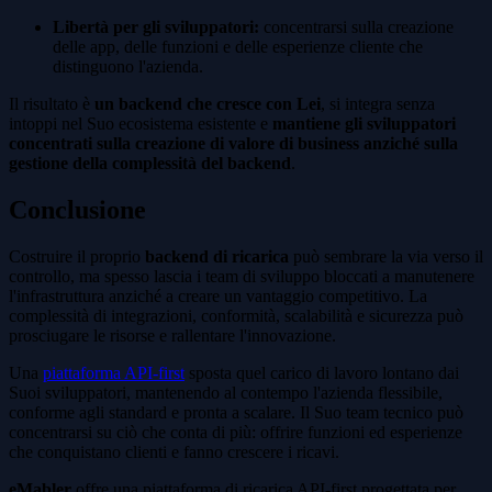
Libertà per gli sviluppatori:
concentrarsi sulla creazione
delle app, delle funzioni e delle esperienze cliente che
distinguono l'azienda.
Il risultato è
un backend che cresce con Lei
, si integra senza
intoppi nel Suo ecosistema esistente e
mantiene gli sviluppatori
concentrati sulla creazione di valore di business anziché sulla
gestione della complessità del backend
.
Conclusione
Costruire il proprio
backend di ricarica
può sembrare la via verso il
controllo, ma spesso lascia i team di sviluppo bloccati a manutenere
l'infrastruttura anziché a creare un vantaggio competitivo. La
complessità di integrazioni, conformità, scalabilità e sicurezza può
prosciugare le risorse e rallentare l'innovazione.
Una
piattaforma API-first
sposta quel carico di lavoro lontano dai
Suoi sviluppatori, mantenendo al contempo l'azienda flessibile,
conforme agli standard e pronta a scalare. Il Suo team tecnico può
concentrarsi su ciò che conta di più: offrire funzioni ed esperienze
che conquistano clienti e fanno crescere i ricavi.
eMabler
offre una piattaforma di ricarica API-first progettata per