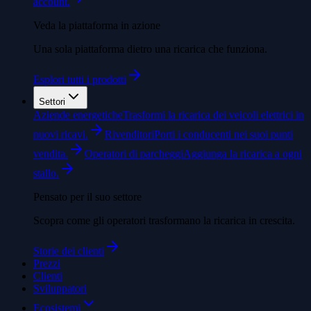
account.
Veda la piattaforma in azione
Una sola piattaforma dietro una ricarica che funziona.
Esplori tutti i prodotti
Settori
Aziende energetiche
Trasformi la ricarica dei veicoli elettrici in
nuovi ricavi.
Rivenditori
Porti i conducenti nei suoi punti
vendita.
Operatori di parcheggi
Aggiunga la ricarica a ogni
stallo.
Pensato per il suo settore
Scopra come gli operatori trasformano la ricarica in crescita.
Storie dei clienti
Prezzi
Clienti
Sviluppatori
Ecosistemi