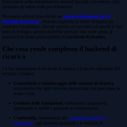
team interni nella manutenzione anziché lasciarli concentrare sulla
creazione di valore reale per il business.
Nel nostro articolo precedente sul
quadro decisionale per il
backend di ricarica
, abbiamo esplorato la scelta strategica tra
costruire e acquistare. Questo articolo si concentra sul perché il Suo
team di sviluppo interno dovrebbe pensarci due volte prima di
assumersi la piena responsabilità del
backend di ricarica
.
Che cosa rende complesso il backend di
ricarica
La Sua piattaforma di backend di ricarica è il nucleo operativo del
servizio. Gestisce:
Connettività e monitoraggio delle stazioni di ricarica,
assicurando che ogni sessione sia tracciata con precisione in
tempo reale.
Gestione delle transazioni,
elaborando i pagamenti,
applicando le tariffe e gestendo le contestazioni.
Conformità,
rispondendo alle
normative europee in
evoluzione
, agli standard nazionali e ai requisiti di