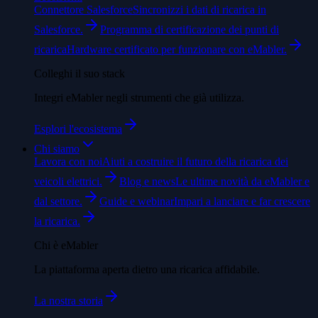
Connettore Salesforce
Sincronizzi i dati di ricarica in
Salesforce.
Programma di certificazione dei punti di
ricarica
Hardware certificato per funzionare con eMabler.
Colleghi il suo stack
Integri eMabler negli strumenti che già utilizza.
Esplori l'ecosistema
Chi siamo
Lavora con noi
Aiuti a costruire il futuro della ricarica dei
veicoli elettrici.
Blog e news
Le ultime novità da eMabler e
dal settore.
Guide e webinar
Impari a lanciare e far crescere
la ricarica.
Chi è eMabler
La piattaforma aperta dietro una ricarica affidabile.
La nostra storia