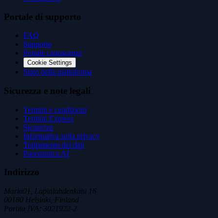
Portale di supporto
FAQ
Supporto
Portale conoscenze
Cookie Settings
Stato della piattaforma
Sicurezza e note legali
Termini e condizioni
Termini Express
Sicurezza
Informativa sulla privacy
Trattamento dei dati
Panoramica AI
Indirizzo
Maria01, Lapinlahdenkatu 16
00180 Helsinki, Finland
Partita IVA
:
3021922-2