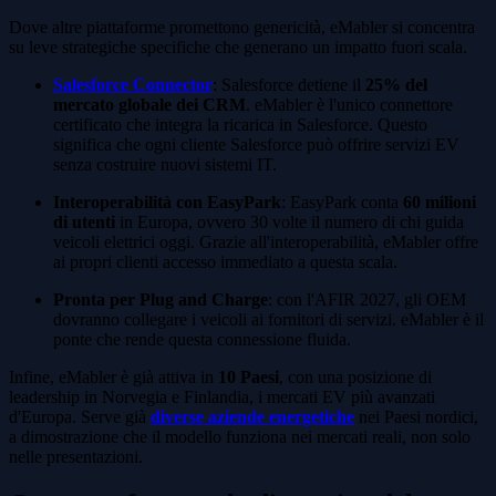
Dove altre piattaforme promettono genericità, eMabler si concentra
su leve strategiche specifiche che generano un impatto fuori scala.
Salesforce Connector
: Salesforce detiene il
25% del
mercato globale dei CRM
. eMabler è l'unico connettore
certificato che integra la ricarica in Salesforce. Questo
significa che ogni cliente Salesforce può offrire servizi EV
senza costruire nuovi sistemi IT.
Interoperabilità con EasyPark
: EasyPark conta
60 milioni
di utenti
in Europa, ovvero 30 volte il numero di chi guida
veicoli elettrici oggi. Grazie all'interoperabilità, eMabler offre
ai propri clienti accesso immediato a questa scala.
Pronta per Plug and Charge
: con l'AFIR 2027, gli OEM
dovranno collegare i veicoli ai fornitori di servizi. eMabler è il
ponte che rende questa connessione fluida.
Infine, eMabler è già attiva in
10 Paesi
, con una posizione di
leadership in Norvegia e Finlandia, i mercati EV più avanzati
d'Europa. Serve già
diverse aziende energetiche
nei Paesi nordici,
a dimostrazione che il modello funziona nei mercati reali, non solo
nelle presentazioni.