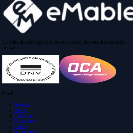
La spina dorsale digitale dietro una ricarica dei veicoli elettrici che
funziona.
Link
Prodotti
Prezzi
Chi siamo
Ecosistema
Clienti
Sviluppatori