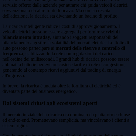
servizio offerto dalle aziende per attrarre chi guida veicoli elettrici,
sovvenzionato da altre fonti di ricavo. Ma con la crescita
dell'adozione, la ricarica sta diventando un bacino di profitto.
La ricarica intelligente riduce i costi di approvvigionamento. I
veicoli elettrici possono essere aggregati per fornire
servizi di
bilanciamento intraday
, aiutando i soggetti responsabili del
bilanciamento a gestire la volatilità dei mercati elettrici. Le flotte di
auto possono partecipare ai
mercati delle riserve a controllo di
frequenza
, stabilizzando la rete con regolazioni del carico
nell'ordine dei millisecondi. I grandi hub di ricarica possono essere
abbinati a batterie per evitare costose tariffe di rete e congestioni,
generando al contempo ricavi aggiuntivi dal trading di energia
all'ingrosso.
In breve, la ricarica è andata oltre la fornitura di elettricità ed è
diventata parte del business energetico.
Dai sistemi chiusi agli ecosistemi aperti
Il mercato iniziale della ricarica era dominato da piattaforme chiuse
ed end-to-end. Promettevano semplicità, ma vincolavano i clienti a
sistemi rigidi.
Con la maturazione del mercato, i limiti di questo modello sono