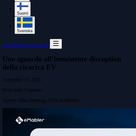
Suomi
Svenska
Accedi
Prenoti una demo
Uno sguardo all'imminente disruption
della ricarica EV
September 10, 2025
Read time:
5
minutes
Autore
:
Juha Stenberg, CEO at eMabler