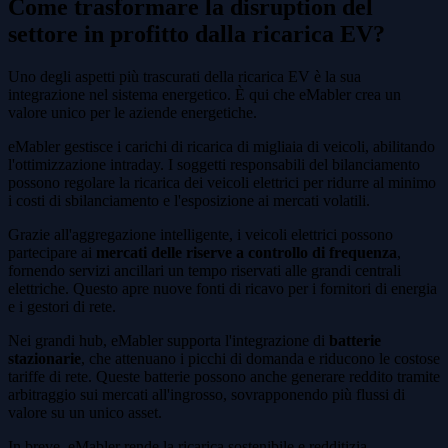
Come trasformare la disruption del
settore in profitto dalla ricarica EV?
Uno degli aspetti più trascurati della ricarica EV è la sua
integrazione nel sistema energetico. È qui che eMabler crea un
valore unico per le aziende energetiche.
eMabler gestisce i carichi di ricarica di migliaia di veicoli, abilitando
l'ottimizzazione intraday. I soggetti responsabili del bilanciamento
possono regolare la ricarica dei veicoli elettrici per ridurre al minimo
i costi di sbilanciamento e l'esposizione ai mercati volatili.
Grazie all'aggregazione intelligente, i veicoli elettrici possono
partecipare ai
mercati delle riserve a controllo di frequenza
,
fornendo servizi ancillari un tempo riservati alle grandi centrali
elettriche. Questo apre nuove fonti di ricavo per i fornitori di energia
e i gestori di rete.
Nei grandi hub, eMabler supporta l'integrazione di
batterie
stazionarie
, che attenuano i picchi di domanda e riducono le costose
tariffe di rete. Queste batterie possono anche generare reddito tramite
arbitraggio sui mercati all'ingrosso, sovrapponendo più flussi di
valore su un unico asset.
In breve, eMabler rende la ricarica sostenibile e redditizia.