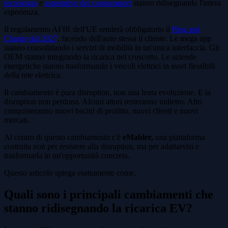
tecnologia
e
aspettative dei consumatori
stanno ridisegnando l'intera
esperienza.
Il regolamento AFIR dell'UE renderà obbligatorio il
Plug and
Charge dal 2027
, facendo dell'auto stessa il cliente. Le mega app
stanno consolidando i servizi di mobilità in un'unica interfaccia. Gli
OEM stanno integrando la ricarica nel cruscotto. Le aziende
energetiche stanno trasformando i veicoli elettrici in asset flessibili
della rete elettrica.
Il cambiamento è pura disruption, non una lenta evoluzione. E la
disruption non perdona. Alcuni attori resteranno indietro. Altri
conquisteranno nuovi bacini di profitto, nuovi clienti e nuovi
mercati.
Al centro di questo cambiamento c'è
eMabler,
una piattaforma
costruita non per resistere alla disruption, ma per adattarvisi e
trasformarla in un'opportunità concreta.
Questo articolo spiega esattamente come.
Quali sono i principali cambiamenti che
stanno ridisegnando la ricarica EV?