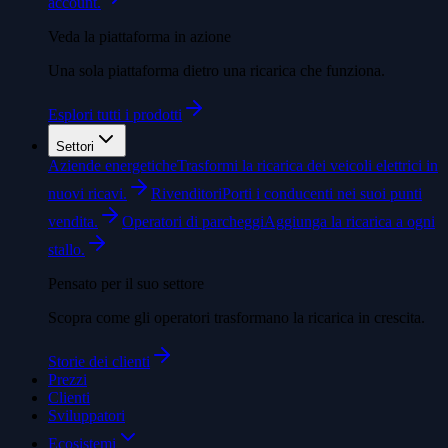
account.
Veda la piattaforma in azione
Una sola piattaforma dietro una ricarica che funziona.
Esplori tutti i prodotti
Settori
Aziende energetiche
Trasformi la ricarica dei veicoli elettrici in
nuovi ricavi.
Rivenditori
Porti i conducenti nei suoi punti
vendita.
Operatori di parcheggi
Aggiunga la ricarica a ogni
stallo.
Pensato per il suo settore
Scopra come gli operatori trasformano la ricarica in crescita.
Storie dei clienti
Prezzi
Clienti
Sviluppatori
Ecosistemi