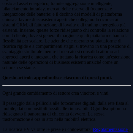
costo ad asset energetico, tramite aggregazione intelligente,
bilanciamento intraday, mercati delle riserve di frequenza e
integrazione delle batterie; e il declino dei modelli di piattaforma
chiusa a favore di ecosistemi aperti che collegano la ricarica ai
sistemi CRM, di fatturazione, di loyalty e di trading energetico già
esistenti. Insieme, queste forze ridisegnano chi controlla la relazione
con il cliente, dove si genera il margine e quali piattaforme hanno la
flessibilità per scalare. Le aziende che operano su piattaforme di
ricarica rigide e a compartimenti stagni si trovano in una posizione di
svantaggio strutturale mentre il mercato si consolida attorno ad
approcci aperti e integrati, che trattano la ricarica come un'estensione
naturale delle operazioni di business esistenti anziché come un
settore a sé stante.
Questo articolo approfondisce ciascuno di questi punti.
Ogni grande cambiamento di settore crea vincitori e vinti.
Il passaggio dalla pellicola alle fotocamere digitali, dalla rete fissa al
mobile, dai combustibili fossili alle rinnovabili. Ogni disruption ha
ridisegnato il panorama di chi conta davvero. La stessa
trasformazione è ora in atto nella mobilità elettrica.
La ricarica EV va oltre le prese e i chilowattora.
Regolamentazione
,