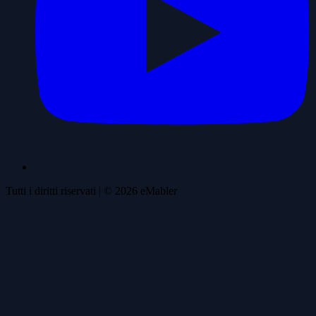
Tutti i diritti riservati
| ©
2026
eMabler