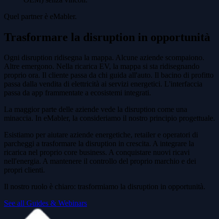
Quel partner è eMabler.
Trasformare la disruption in opportunità
Ogni disruption ridisegna la mappa. Alcune aziende scompaiono.
Altre emergono. Nella ricarica EV, la mappa si sta ridisegnando
proprio ora. Il cliente passa da chi guida all'auto. Il bacino di profitto
passa dalla vendita di elettricità ai servizi energetici. L'interfaccia
passa da app frammentate a ecosistemi integrati.
La maggior parte delle aziende vede la disruption come una
minaccia. In eMabler, la consideriamo il nostro principio progettuale.
Esistiamo per aiutare aziende energetiche, retailer e operatori di
parcheggi a trasformare la disruption in crescita. A integrare la
ricarica nel proprio core business. A conquistare nuovi ricavi
nell'energia. A mantenere il controllo del proprio marchio e dei
propri clienti.
Il nostro ruolo è chiaro: trasformiamo la disruption in opportunità.
See all Guides & Webinars