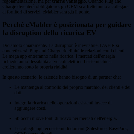
regolamentazione, ma per
trarne vantaggio
. Quando Plug and
Charge diventerà obbligatorio, gli OEM si affretteranno a collegarsi
ai fornitori di servizi. eMabler sarà già il ponte.
Perché eMabler è posizionata per guidare
la disruption della ricarica EV
Diciamolo chiaramente. La disruption è inevitabile. L'AFIR si
concretizzerà. Plug and Charge ridefinirà le relazioni con i clienti.
Le mega app entreranno nella ricarica. I mercati dell'energia
richiederanno flessibilità ai veicoli elettrici. I sistemi chiusi
crolleranno sotto la propria rigidità.
In questo scenario, le aziende hanno bisogno di un partner che:
Le mantenga al controllo del proprio marchio, dei clienti e dei
dati.
Integri la ricarica nelle operazioni esistenti invece di
aggiungere costi.
Sblocchi nuove fonti di ricavo nei mercati dell'energia.
Le colleghi agli ecosistemi di domani (Salesforce, EasyPark,
OEM) senza vincoli.