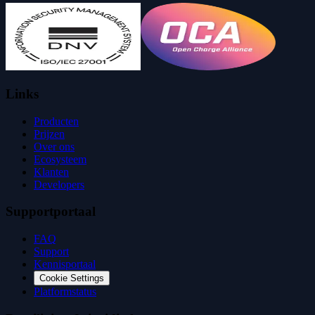
Links
Producten
Prijzen
Over ons
Ecosysteem
Klanten
Developers
Supportportaal
FAQ
Support
Kennisportaal
Cookie Settings
Platformstatus