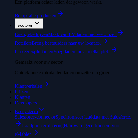
Eén platform achter laden dat gewoon werkt.
Bekijk alle producten
Sectoren
Energiebedrijven
Maak van EV-laden nieuwe omzet.
Retailers
Breng bestuurders naar uw locaties.
Parkeerexploitanten
Voeg laden toe aan elke plek.
Gemaakt voor uw sector
Ontdek hoe exploitanten laden omzetten in groei.
Klantverhalen
Prijzen
Klanten
Developers
Ecosysteem
Salesforce-connector
Synchroniseer laaddata met Salesforce.
Laadpuntcertificering
Hardware gecertificeerd voor
eMabler.