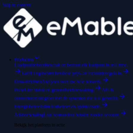
Skip to content
Producten
Laadpuntbeheer
Bewaak en bestuur elk laadpunt in real time.
Tariff Engine
Stel flexibele prijs- en facturatieregels in.
Data-inzichten
Analyses over uw hele netwerk.
Pulse
Live status en gezondheidsbewaking.
API &
connectoren
Integreer met de systemen die u al gebruikt.
Energiebeheer
Slim lastbeheer en optimalisatie.
Ad-hocbetaling
Laat bestuurders betalen zonder account.
Bekijk het platform in actie