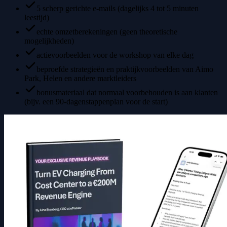
5 scherp gerichte e-mails (dagelijks 4 tot 5 minuten
leestijd)
echte omzetberekeningen (geen theoretische
mogelijkheden)
actievoorbeelden voor de workshop van elke dag
beproefde strategieën en praktijkvoorbeelden van Aimo
Park, Helen en andere marktleiders
bonusmateriaal dat normaal voorbehouden is aan klanten
(bijv. een 90-dagenstappenplan voor de start)