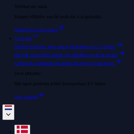
Verbind uw stack
Koppel eMabler aan de tools die u al gebruikt.
Verken het ecosysteem
Over ons
Werken bij
Bouw mee aan de toekomst van EV-laden.
Blog & nieuws
Het laatste van eMabler en uit de sector.
Gidsen & webinars
Leer laden lanceren en opschalen.
Over eMabler
Het open platform achter betrouwbaar EV-laden.
Ons verhaal