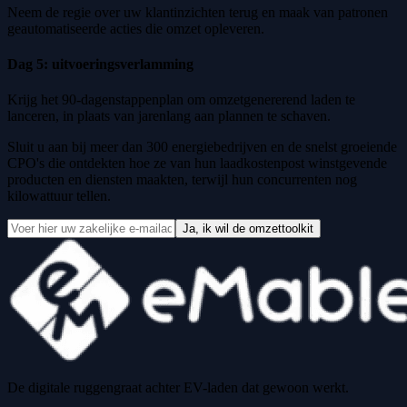
Neem de regie over uw klantinzichten terug en maak van patronen
geautomatiseerde acties die omzet opleveren.
Dag 5: uitvoeringsverlamming
Krijg het 90-dagenstappenplan om omzetgenererend laden te
lanceren, in plaats van jarenlang aan plannen te schaven.
Sluit u aan bij meer dan 300 energiebedrijven en de snelst groeiende
CPO's die ontdekten hoe ze van hun laadkostenpost winstgevende
producten en diensten maakten, terwijl hun concurrenten nog
kilowattuur tellen.
Ja, ik wil de omzettoolkit
De digitale ruggengraat achter EV-laden dat gewoon werkt.