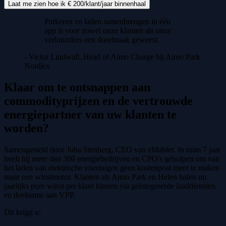
Laat me zien hoe ik € 200/klant/jaar binnenhaal
Parkeren en laden samenbrengen in één
app is voor zowel onze klanten als onze
verhuurders een doorbraak geweest.
- Victor Lindwall, Head of Aimo Charge bij Aimo Park
Nordics
Klaar om te ontsnappen aan
commodityprijzen en de vertrouwde
energiepartner van uw klanten te
worden?
Samengesteld door Juha Stenberg, CEO van eMabler. In ruim 7 jaar
heeft hij meer dan 300 energiebedrijven en CPO's geholpen om van
het laden van elektrische voertuigen geen kostenpost meer te maken
maar een winstmotor. Klanten als Aimo Park en Helen halen nu
jaarlijks pure winst per klant binnen via geïntegreerde laaddiensten
en deelname aan VPP.
Dit krijgt u: