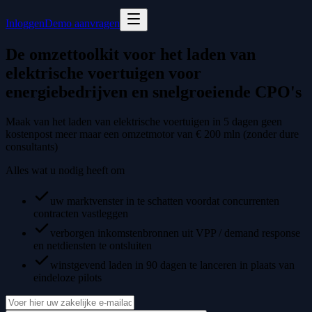
Inloggen
Demo aanvragen
De omzettoolkit voor het laden van
elektrische voertuigen voor
energiebedrijven en snelgroeiende CPO's
Maak van het laden van elektrische voertuigen in 5 dagen geen
kostenpost meer maar een omzetmotor van € 200 mln (zonder dure
consultants)
Alles wat u nodig heeft om
uw marktvenster in te schatten voordat concurrenten
contracten vastleggen
verborgen inkomstenbronnen uit VPP / demand response
en netdiensten te ontsluiten
winstgevend laden in 90 dagen te lanceren in plaats van
eindeloze pilots