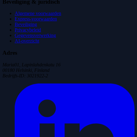
Beveiliging & juridisch
Algemene voorwaarden
Express-voorwaarden
Beveiliging
Privacybeleid
Gegevensverwerking
AI-overzicht
Adres
Maria01, Lapinlahdenkatu 16
00180 Helsinki, Finland
Bedrijfs-ID
:
3021922-2