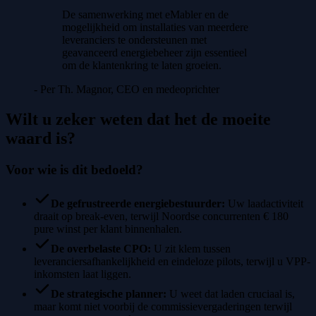
De samenwerking met eMabler en de
mogelijkheid om installaties van meerdere
leveranciers te ondersteunen met
geavanceerd energiebeheer zijn essentieel
om de klantenkring te laten groeien.
- Per Th. Magnor, CEO en medeoprichter
Wilt u zeker weten dat het de moeite
waard is?
Voor wie is dit bedoeld?
De gefrustreerde energiebestuurder
:
Uw laadactiviteit
draait op break-even, terwijl Noordse concurrenten € 180
pure winst per klant binnenhalen.
De overbelaste CPO
:
U zit klem tussen
leveranciersafhankelijkheid en eindeloze pilots, terwijl u VPP-
inkomsten laat liggen.
De strategische planner
:
U weet dat laden cruciaal is,
maar komt niet voorbij de commissievergaderingen terwijl