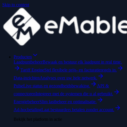
Skip to content
Producten
Laadpuntbeheer
Bewaak en bestuur elk laadpunt in real time.
Tariff Engine
Stel flexibele prijs- en facturatieregels in.
Data-inzichten
Analyses over uw hele netwerk.
Pulse
Live status en gezondheidsbewaking.
API &
connectoren
Integreer met de systemen die u al gebruikt.
Energiebeheer
Slim lastbeheer en optimalisatie.
Ad-hocbetaling
Laat bestuurders betalen zonder account.
Bekijk het platform in actie