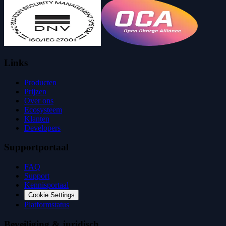
Links
Producten
Prijzen
Over ons
Ecosysteem
Klanten
Developers
Supportportaal
FAQ
Support
Kennisportaal
Cookie Settings
Platformstatus
Beveiliging & juridisch