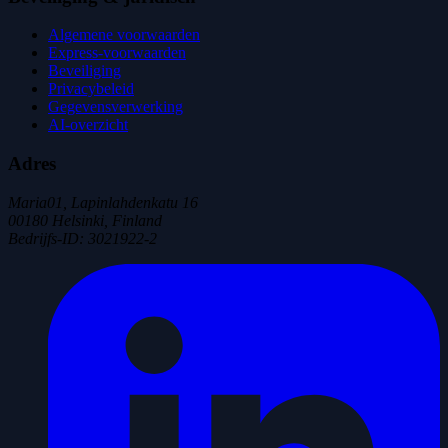
Algemene voorwaarden
Express-voorwaarden
Beveiliging
Privacybeleid
Gegevensverwerking
AI-overzicht
Adres
Maria01, Lapinlahdenkatu 16
00180 Helsinki, Finland
Bedrijfs-ID
:
3021922-2