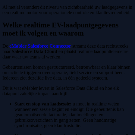
Al met al verandert dit niveau van zichtbaarheid uw laadgegevens in
een realtime motor voor operationele controle en klanttevredenheid.
Welke realtime EV-laadpuntgegevens
moet ik volgen en waarom
De
eMabler Salesforce Connector
streamt deze data rechtstreeks
naar
Salesforce Data Cloud
en plaatst realtime laadpunttelemetrie
daar waar uw teams al werken.
Gebeurtenissen komen gestructureerd, betrouwbaar en klaar binnen
om actie te triggeren over operatie, field service en support heen.
Iedereen ziet dezelfde live data, in één gedeeld systeem.
Dit is wat eMabler levert in Salesforce Data Cloud en hoe elk
datapunt zakelijke impact aandrijft.
Start en stop van laadsessie:
u moet in realtime weten
wanneer een sessie begint en eindigt. Die gebeurtenis kan
geautomatiseerde facturatie, klantmeldingen en
gebruiksoverzichten in gang zetten. Geen handmatige
synchronisatie, geen klantfrustratie.