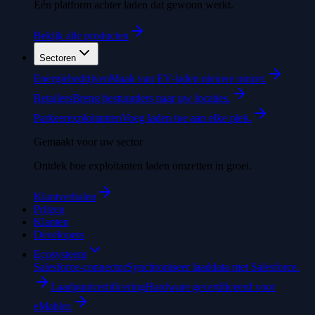
Eén platform achter laden dat gewoon werkt.
Bekijk alle producten
Sectoren
Energiebedrijven
Maak van EV-laden nieuwe omzet.
Retailers
Breng bestuurders naar uw locaties.
Parkeerexploitanten
Voeg laden toe aan elke plek.
Gemaakt voor uw sector
Ontdek hoe exploitanten laden omzetten in groei.
Klantverhalen
Prijzen
Klanten
Developers
Ecosysteem
Salesforce-connector
Synchroniseer laaddata met Salesforce.
Laadpuntcertificering
Hardware gecertificeerd voor
eMabler.