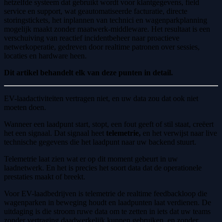
hetzelfde systeem dat gebruikt wordt voor klantgegevens, field
service en support, wat geautomatiseerde facturatie, directe
storingstickets, het inplannen van technici en wagenparkplanning
mogelijk maakt zonder maatwerk-middleware. Het resultaat is een
verschuiving van reactief incidentbeheer naar proactieve
netwerkoperatie, gedreven door realtime patronen over sessies,
locaties en hardware heen.
Dit artikel behandelt elk van deze punten in detail.
EV-laadactiviteiten vertragen niet, en uw data zou dat ook niet
moeten doen.
Wanneer een laadpunt start, stopt, een fout geeft of stil staat, creëert
het een signaal. Dat signaal heet
telemetrie,
en het verwijst naar live
technische gegevens die het laadpunt naar uw backend stuurt.
Telemetrie laat zien wat er op dit moment gebeurt in uw
laadnetwerk. En het is precies het soort data dat de operationele
prestaties maakt of breekt.
Voor EV-laadbedrijven is telemetrie de realtime feedbackloop die
wagenparken in beweging houdt en laadpunten laat verdienen. De
uitdaging is die stroom ruwe data om te zetten in iets dat uw teams
zonder vertraging daadwerkelijk kunnen gebruiken, en zonder