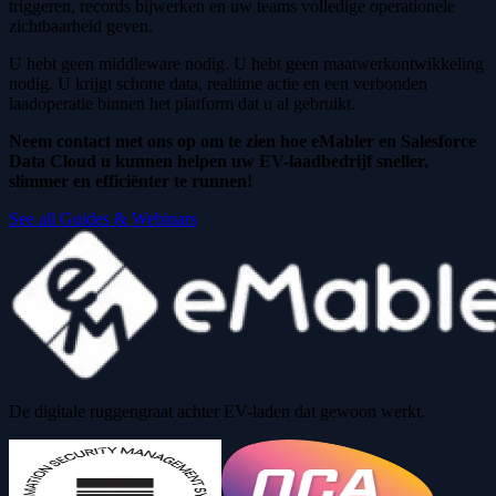
triggeren, records bijwerken en uw teams volledige operationele
zichtbaarheid geven.
U hebt geen middleware nodig. U hebt geen maatwerkontwikkeling
nodig. U krijgt schone data, realtime actie en een verbonden
laadoperatie binnen het platform dat u al gebruikt.
Neem contact met ons op om te zien hoe eMabler en Salesforce
Data Cloud u kunnen helpen uw EV-laadbedrijf sneller,
slimmer en efficiënter te runnen!
See all Guides & Webinars
De digitale ruggengraat achter EV-laden dat gewoon werkt.