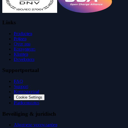
Links
Producten
Prijzen
Over ons
Ecosysteem
Klanten
Developers
Supportportaal
FAQ
Support
Kennisportaal
Cookie Settings
Platformstatus
Beveiliging & juridisch
Algemene voorwaarden