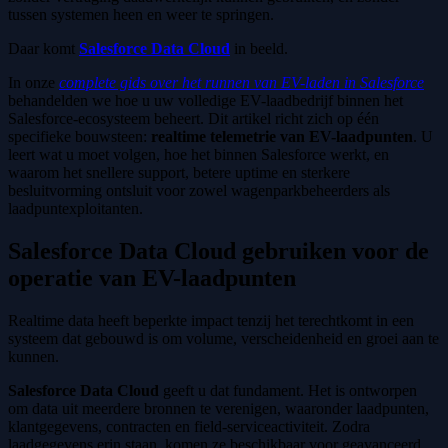
tussen systemen heen en weer te springen.
Daar komt
Salesforce Data Cloud
in beeld.
In onze
complete gids over het runnen van EV-laden in Salesforce
behandelden we hoe u uw volledige EV-laadbedrijf binnen het
Salesforce-ecosysteem beheert. Dit artikel richt zich op één
specifieke bouwsteen:
realtime telemetrie van EV-laadpunten
. U
leert wat u moet volgen, hoe het binnen Salesforce werkt, en
waarom het snellere support, betere uptime en sterkere
besluitvorming ontsluit voor zowel wagenparkbeheerders als
laadpuntexploitanten.
Salesforce Data Cloud gebruiken voor de
operatie van EV-laadpunten
Realtime data heeft beperkte impact tenzij het terechtkomt in een
systeem dat gebouwd is om volume, verscheidenheid en groei aan te
kunnen.
Salesforce Data Cloud
geeft u dat fundament. Het is ontworpen
om data uit meerdere bronnen te verenigen, waaronder laadpunten,
klantgegevens, contracten en field-serviceactiviteit. Zodra
laadgegevens erin staan, komen ze beschikbaar voor geavanceerd