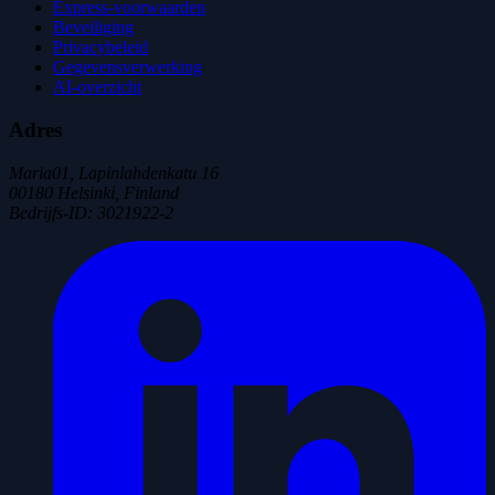
Express-voorwaarden
Beveiliging
Privacybeleid
Gegevensverwerking
AI-overzicht
Adres
Maria01, Lapinlahdenkatu 16
00180 Helsinki, Finland
Bedrijfs-ID
:
3021922-2