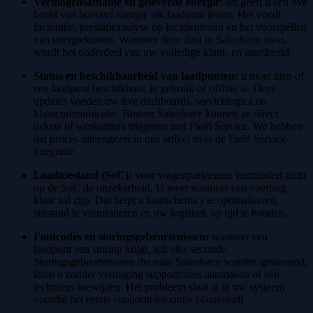
Vermogensafname en geleverde energie:
dit geeft u een live
beeld van hoeveel energie elk laadpunt levert. Het voedt
facturatie, prestatieanalyse op locatieniveau en het voorspellen
van energiekosten. Wanneer deze data in Salesforce staat,
wordt het onderdeel van uw volledige klant- en assetbeeld.
Status en beschikbaarheid van laadpunten:
u moet zien of
een laadpunt beschikbaar, in gebruik of offline is. Deze
updates voeden uw live dashboards, servicelogica en
klantcommunicatie. Binnen Salesforce kunnen ze direct
tickets of werkorders triggeren met Field Service. We hebben
dat proces uiteengezet in ons artikel over de Field Service-
integratie.
Laadtoestand (SoC):
voor wagenparkteams vermindert zicht
op de SoC de onzekerheid. U weet wanneer een voertuig
klaar zal zijn. Dat helpt u laadschema's te optimaliseren,
stilstand te verminderen en uw logistiek op tijd te houden.
Foutcodes en storingsgebeurtenissen:
wanneer een
laadpunt een storing krijgt, telt elke seconde.
Storingsgebeurtenissen die naar Salesforce worden gestreamd,
laten u zonder vertraging supportcases aanmaken of een
technicus toewijzen. Het probleem staat al in uw systeem
voordat het eerste supporttelefoontje plaatsvindt.