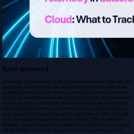
Kort antwoord
Telemetrie van laadpunten is de live stroom technische gegevens die
laadpunten naar een backendsysteem sturen, met onder meer start-
en stopgebeurtenissen van sessies, vermogensafname en geleverde
energie, de beschikbaarheidsstatus van het laadpunt, de laadtoestand
van het voertuig en foutcodes. Wanneer deze data opgesloten zit in
een laadspecifiek systeem, moeten teams tussen platforms heen en
weer springen om ernaar te handelen, wat de reactietijden vertraagt
en de operationele waarde van de data beperkt. Het rechtstreeks
streamen van gestructureerde telemetrie naar Salesforce Data Cloud
via de eMabler Connector plaatst live laadpuntgebeurtenissen in