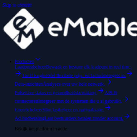
Skip to content
Producten
Laadpuntbeheer
Bewaak en bestuur elk laadpunt in real time.
Tariff Engine
Stel flexibele prijs- en facturatieregels in.
Data-inzichten
Analyses over uw hele netwerk.
Pulse
Live status en gezondheidsbewaking.
API &
connectoren
Integreer met de systemen die u al gebruikt.
Energiebeheer
Slim lastbeheer en optimalisatie.
Ad-hocbetaling
Laat bestuurders betalen zonder account.
Bekijk het platform in actie