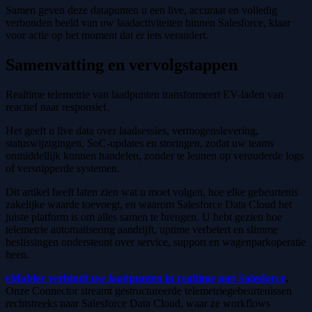
Samen geven deze datapunten u een live, accuraat en volledig
verbonden beeld van uw laadactiviteiten binnen Salesforce, klaar
voor actie op het moment dat er iets verandert.
Samenvatting en vervolgstappen
Realtime telemetrie van laadpunten transformeert EV-laden van
reactief naar responsief.
Het geeft u live data over laadsessies, vermogenslevering,
statuswijzigingen, SoC-updates en storingen, zodat uw teams
onmiddellijk kunnen handelen, zonder te leunen op verouderde logs
of versnipperde systemen.
Dit artikel heeft laten zien wat u moet volgen, hoe elke gebeurtenis
zakelijke waarde toevoegt, en waarom Salesforce Data Cloud het
juiste platform is om alles samen te brengen. U hebt gezien hoe
telemetrie automatisering aandrijft, uptime verbetert en slimme
beslissingen ondersteunt over service, support en wagenparkoperatie
heen.
eMabler verbindt uw laadpunten in realtime met Salesforce
.
Onze Connector streamt gestructureerde telemetriegebeurtenissen
rechtstreeks naar Salesforce Data Cloud, waar ze workflows