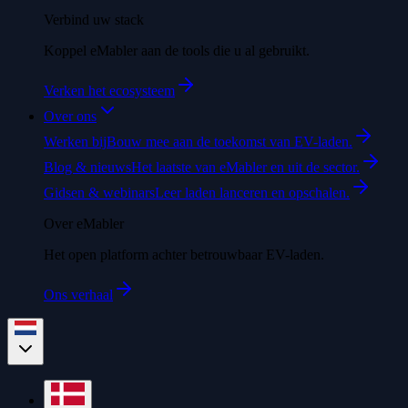
Verbind uw stack
Koppel eMabler aan de tools die u al gebruikt.
Verken het ecosysteem
Over ons
Werken bij
Bouw mee aan de toekomst van EV-laden.
Blog & nieuws
Het laatste van eMabler en uit de sector.
Gidsen & webinars
Leer laden lanceren en opschalen.
Over eMabler
Het open platform achter betrouwbaar EV-laden.
Ons verhaal