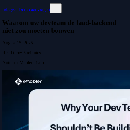
Inloggen
Demo aanvragen
Waarom uw devteam de laad-backend
niet zou moeten bouwen
August 15, 2025
Read time:
5
minutes
Auteur
:
eMabler Team