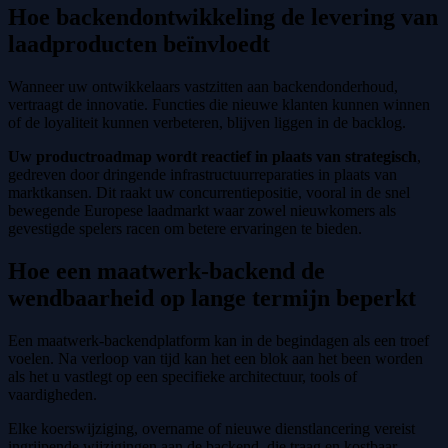
Hoe backendontwikkeling de levering van
laadproducten beïnvloedt
Wanneer uw ontwikkelaars vastzitten aan backendonderhoud,
vertraagt de innovatie. Functies die nieuwe klanten kunnen winnen
of de loyaliteit kunnen verbeteren, blijven liggen in de backlog.
Uw productroadmap wordt reactief in plaats van strategisch
,
gedreven door dringende infrastructuurreparaties in plaats van
marktkansen. Dit raakt uw concurrentiepositie, vooral in de snel
bewegende Europese laadmarkt waar zowel nieuwkomers als
gevestigde spelers racen om betere ervaringen te bieden.
Hoe een maatwerk-backend de
wendbaarheid op lange termijn beperkt
Een maatwerk-backendplatform kan in de begindagen als een troef
voelen. Na verloop van tijd kan het een blok aan het been worden
als het u vastlegt op een specifieke architectuur, tools of
vaardigheden.
Elke koerswijziging, overname of nieuwe dienstlancering vereist
ingrijpende wijzigingen aan de backend, die traag en kostbaar