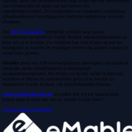
controle, maar laat ontwikkelteams vaak achter met het onderhouden
van infrastructuur in plaats van het creëren van
concurrentievoordeel. De complexiteit van integraties, compliance,
schaalbaarheid en beveiliging kan middelen uitputten en innovatie
afremmen.
Een
API-first platform
verlegt die werklast weg van uw
ontwikkelaars en houdt uw bedrijf flexibel, standaardenconform en
klaar om op te schalen. Uw techteam kan zich richten op wat het
belangrijkst is: functies en ervaringen leveren die klanten winnen en
omzet laten groeien.
eMabler
levert een API-first laadplatform ontworpen voor naadloze
integratie, snelle schaalbaarheid en doorlopende
standaardencompliance. Wij helpen uw bedrijf sneller te lanceren,
wendbaar te blijven en ontwikkelaars gefocust te houden op
strategische waarde in plaats van backendbrandjes blussen.
Neem contact met ons op
en ontdek hoe wij uw team kunnen
helpen meer te doen van wat uw bedrijf vooruit stuwt!
See all Guides & Webinars