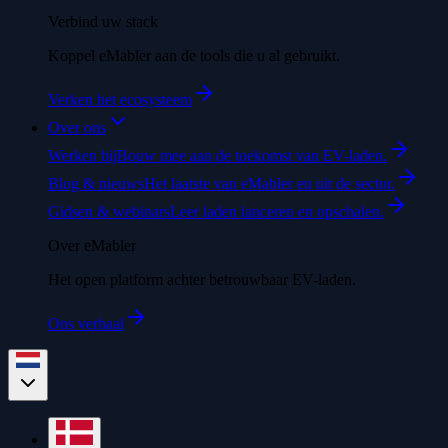
Verbind uw stack
Koppel eMabler aan de tools die u al gebruikt.
Verken het ecosysteem
Over ons
Werken bij
Bouw mee aan de toekomst van EV-laden.
Blog & nieuws
Het laatste van eMabler en uit de sector.
Gidsen & webinars
Leer laden lanceren en opschalen.
Over eMabler
Het open platform achter betrouwbaar EV-laden.
Ons verhaal