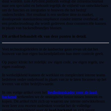
duur worden. Een API-first platform verlegt die infrastructuurlast
naar een specialist en behoudt tegelijk de vrijheid van ontwikkelaars
om de functies en integraties te bouwen die het bedrijf
onderscheiden. Het resultaat is een snellere time-to-market,
doorlopende standaardencompliance zonder interne overhead, en
een productroadmap die wordt gedreven door commerciële kansen
in plaats van backendbrandjes blussen.
Dit artikel behandelt elk van deze punten in detail.
Veel technologieleiders in de laadsector gaan ervan uit dat het
bouwen van hun eigen backendplatform hun meer controle geeft.
Op papier klinkt het redelijk: uw eigen code, uw eigen regels, uw
eigen roadmap.
In werkelijkheid kunnen de werklast en complexiteit interne teams
bedelven onder onderhoud in plaats van ze te laten focussen op het
leveren van echte bedrijfswaarde.
In ons vorige artikel over het
beslissingskader voor de laad-
backend
verkenden we de strategische keuze tussen bouwen en
kopen. Dit artikel richt zich op waarom uw interne ontwikkelteam
twee keer zou moeten nadenken voordat het de volledige
verantwoordelijkheid voor de
laad-backend
op zich neemt.