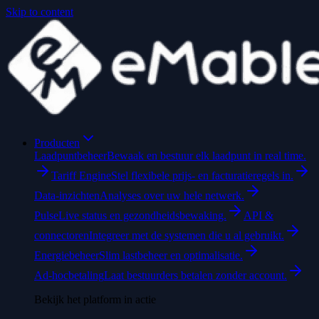
Skip to content
Producten
Laadpuntbeheer
Bewaak en bestuur elk laadpunt in real time.
Tariff Engine
Stel flexibele prijs- en facturatieregels in.
Data-inzichten
Analyses over uw hele netwerk.
Pulse
Live status en gezondheidsbewaking.
API &
connectoren
Integreer met de systemen die u al gebruikt.
Energiebeheer
Slim lastbeheer en optimalisatie.
Ad-hocbetaling
Laat bestuurders betalen zonder account.
Bekijk het platform in actie