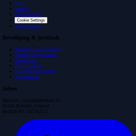
FAQ
Support
Kennisportaal
Cookie Settings
Platformstatus
Beveiliging & juridisch
Algemene voorwaarden
Express-voorwaarden
Beveiliging
Privacybeleid
Gegevensverwerking
AI-overzicht
Adres
Maria01, Lapinlahdenkatu 16
00180 Helsinki, Finland
Bedrijfs-ID
:
3021922-2