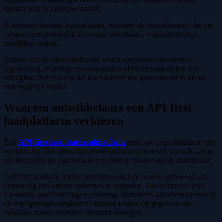
kunnen zijn om door te voeren.
Bovendien kunnen kennishiaten, wanneer de ontwikkelaars die het
systeem oorspronkelijk bouwden vertrekken, wijzigingen nog
moeilijker maken.
Zonder een flexibel fundament wordt aanpassen aan nieuwe
regelgeving, roamingovereenkomsten of businessmodellen een
uitdaging. Het risico is dat uw backend uw groei afremt in plaats
van mogelijk maakt.
Waarom ontwikkelaars een API-first
laadplatform verkiezen
Een
API-first laad-backendplatform
geeft uw ontwikkelteam een
voorsprong. Het neemt het zware infrastructuurwerk op zich, zodat
uw team zich op innovatie kan richten in plaats van op onderhoud.
API-first betekent dat het platform vanaf de basis is gebouwd om
eenvoudig met andere systemen te koppelen. Dit is cruciaal voor
EV-laden, waar betalingen, roaming, lastbeheer, klantbetrokkenheid
en regelgevingscompliance allemaal leunen op gegevens die
naadloos tussen meerdere diensten bewegen.