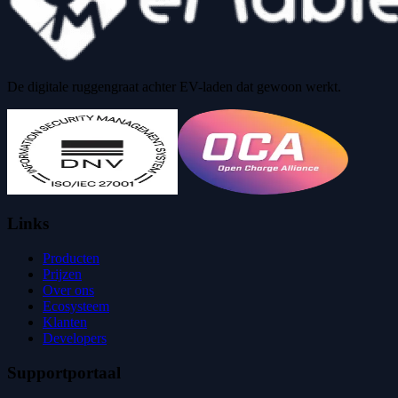
De digitale ruggengraat achter EV-laden dat gewoon werkt.
Links
Producten
Prijzen
Over ons
Ecosysteem
Klanten
Developers
Supportportaal