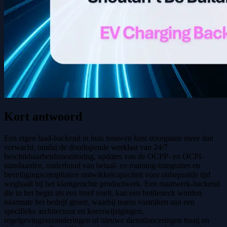
Kort antwoord
Een eigen laad-backend in huis bouwen kost doorgaans meer dan
verwacht, omdat de doorlopende werklast van 24/7
beschikbaarheidsmonitoring, updates van de OCPP- en OCPI-
standaarden, onderhoud van betaal- en roaming-integraties en
beveiligingscompliance ontwikkelcapaciteit voor onbepaalde tijd
weghaalt bij het klantgerichte productwerk. Een maatwerk-backend
die in het begin als een troef voelt, kan een bottleneck worden
naarmate het bedrijf groeit, waarbij teams vastraken aan een
specifieke architectuur en koerswijzigingen,
regelgevingsveranderingen of nieuwe dienstlanceringen traag en