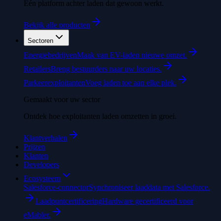
Eén platform achter laden dat gewoon werkt.
Bekijk alle producten
Sectoren
Energiebedrijven
Maak van EV-laden nieuwe omzet.
Retailers
Breng bestuurders naar uw locaties.
Parkeerexploitanten
Voeg laden toe aan elke plek.
Gemaakt voor uw sector
Ontdek hoe exploitanten laden omzetten in groei.
Klantverhalen
Prijzen
Klanten
Developers
Ecosysteem
Salesforce-connector
Synchroniseer laaddata met Salesforce.
Laadpuntcertificering
Hardware gecertificeerd voor
eMabler.