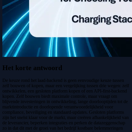
Het korte antwoord
De keuze rond het laad-backend is geen eenvoudige keuze tussen
zelf bouwen of kopen, maar een vergelijking tussen drie wegen: zelf
ontwikkelen, een gesloten platform kopen of een API-first-backend
kopen. Zelf bouwen biedt maximale controle, maar vraagt om
blijvende investeringen in ontwikkeling, lange doorlooptijden tot de
marktintroductie en doorlopende verantwoordelijkheid voor
compliance, beveiliging en standaard-updates. Gesloten platforms
zijn het snelst klaar voor de markt, maar creëren afhankelijkheid van
de leverancier, beperken integraties en perken de datazeggenschap
zo in dat dit met de groei van het bedrijf kostbare belemmeringen