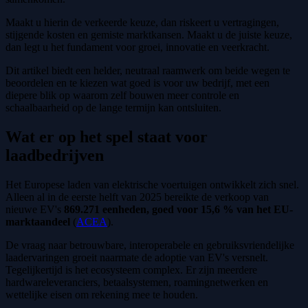
Maakt u hierin de verkeerde keuze, dan riskeert u vertragingen,
stijgende kosten en gemiste marktkansen. Maakt u de juiste keuze,
dan legt u het fundament voor groei, innovatie en veerkracht.
Dit artikel biedt een helder, neutraal raamwerk om beide wegen te
beoordelen en te kiezen wat goed is voor uw bedrijf, met een
diepere blik op waarom zelf bouwen meer controle en
schaalbaarheid op de lange termijn kan ontsluiten.
Wat er op het spel staat voor
laadbedrijven
Het Europese laden van elektrische voertuigen ontwikkelt zich snel.
Alleen al in de eerste helft van 2025 bereikte de verkoop van
nieuwe EV's
869.271 eenheden, goed voor 15,6 % van het EU-
marktaandeel
(
ACEA
).
De vraag naar betrouwbare, interoperabele en gebruiksvriendelijke
laadervaringen groeit naarmate de adoptie van EV's versnelt.
Tegelijkertijd is het ecosysteem complex. Er zijn meerdere
hardwareleveranciers, betaalsystemen, roamingnetwerken en
wettelijke eisen om rekening mee te houden.