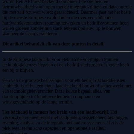
wordt. Een API-first-backend combineert de snelheid en
betrouwbaarheid van kopen met de integratievrijheid en datacontrole
die met zelf bouwen wordt geassocieerd. Daarmee past het het beste
bij de meeste Europese exploitanten die over verschillende
hardwareleveranciers, roamingnetwerken en bedrijfssystemen heen
willen groeien zonder hun stack telkens opnieuw op te bouwen
wanneer de eisen veranderen.
Dit artikel behandelt elk van deze punten in detail.
In de Europese laadmarkt voor elektrische voertuigen kunnen
technologiekeuzes bepalen of een bedrijf snel groeit of moeite heeft
om bij te blijven.
Een van de grootste beslissingen voor elk bedrijf dat laaddiensten
aanbiedt, is of het een eigen laad-backend bouwt of samenwerkt met
een technologieleverancier. Deze keuze bepaalt alles, van
doorlooptijden tot klanttevredenheid, compliance en
winstgevendheid op de lange termijn.
Het
backend is immers het brein van een laadbedrijf
. Het
verzorgt de connectiviteit met laadpunten, sessiebeheer, betalingen,
roaming, analyse en de integratie met andere systemen. Het is de
plek waar technische capaciteit en operationele realiteit
samenkomen.