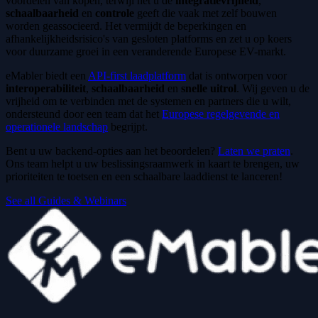
voordelen van kopen, terwijl het u de
integratievrijheid
,
schaalbaarheid
en
controle
geeft die vaak met zelf bouwen
worden geassocieerd. Het vermijdt de beperkingen en
afhankelijkheidsrisico's van gesloten platforms en zet u op koers
voor duurzame groei in een veranderende Europese EV-markt.
eMabler biedt een
API-first laadplatform
dat is ontworpen voor
interoperabiliteit
,
schaalbaarheid
en
snelle uitrol
. Wij geven u de
vrijheid om te verbinden met de systemen en partners die u wilt,
ondersteund door een team dat het
Europese regelgevende en
operationele landschap
begrijpt.
Bent u uw backend-opties aan het beoordelen?
Laten we praten
.
Ons team helpt u uw beslissingsraamwerk in kaart te brengen, uw
prioriteiten te toetsen en een schaalbare laaddienst te lanceren!
See all Guides & Webinars