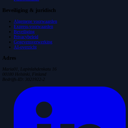
Beveiliging & juridisch
Algemene voorwaarden
Express-voorwaarden
Beveiliging
Privacybeleid
Gegevensverwerking
AI-overzicht
Adres
Maria01, Lapinlahdenkatu 16
00180 Helsinki, Finland
Bedrijfs-ID
:
3021922-2