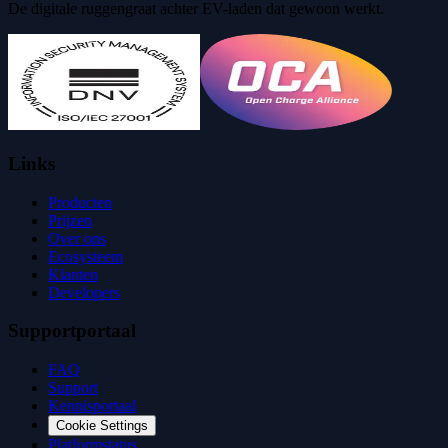
De digitale ruggengraat achter EV-laden dat gewoon werkt.
Links
Producten
Prijzen
Over ons
Ecosysteem
Klanten
Developers
Supportportaal
FAQ
Support
Kennisportaal
Cookie Settings
Platformstatus