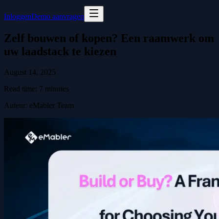
Inloggen
Demo aanvragen
Zelf bouwen of kopen? Een raamwerk om
uw laadstack te kiezen
August 14, 2025
Read time:
7
minutes
Auteur
:
eMabler Team