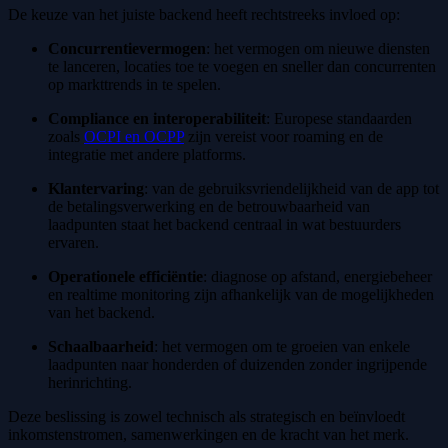
De keuze van het juiste backend heeft rechtstreeks invloed op:
Concurrentievermogen
: het vermogen om nieuwe diensten
te lanceren, locaties toe te voegen en sneller dan concurrenten
op markttrends in te spelen.
Compliance en interoperabiliteit
: Europese standaarden
zoals
OCPI en OCPP
zijn vereist voor roaming en de
integratie met andere platforms.
Klantervaring
: van de gebruiksvriendelijkheid van de app tot
de betalingsverwerking en de betrouwbaarheid van
laadpunten staat het backend centraal in wat bestuurders
ervaren.
Operationele efficiëntie
: diagnose op afstand, energiebeheer
en realtime monitoring zijn afhankelijk van de mogelijkheden
van het backend.
Schaalbaarheid
: het vermogen om te groeien van enkele
laadpunten naar honderden of duizenden zonder ingrijpende
herinrichting.
Deze beslissing is zowel technisch als strategisch en beïnvloedt
inkomstenstromen, samenwerkingen en de kracht van het merk.