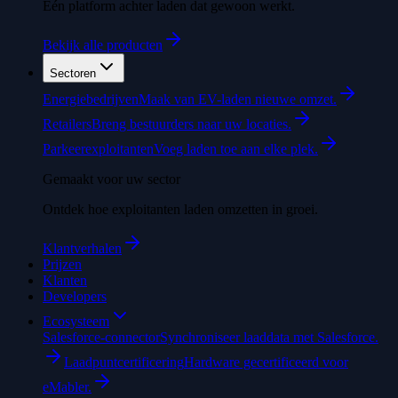
Eén platform achter laden dat gewoon werkt.
Bekijk alle producten
Sectoren
Energiebedrijven
Maak van EV-laden nieuwe omzet.
Retailers
Breng bestuurders naar uw locaties.
Parkeerexploitanten
Voeg laden toe aan elke plek.
Gemaakt voor uw sector
Ontdek hoe exploitanten laden omzetten in groei.
Klantverhalen
Prijzen
Klanten
Developers
Ecosysteem
Salesforce-connector
Synchroniseer laaddata met Salesforce.
Laadpuntcertificering
Hardware gecertificeerd voor
eMabler.