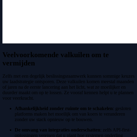
Veelvoorkomende valkuilen om te
vermijden
Zelfs met een degelijk beslissingsraamwerk kunnen sommige keuzes
uw laadstrategie ontsporen. Deze valkuilen komen meestal maanden
of jaren na de eerste lancering aan het licht, wat ze moeilijker en
duurder maakt om op te lossen. Ze vooraf kennen helpt u te plannen
voor veerkracht.
Afhankelijkheid zonder ruimte om te schakelen
: gesloten
platforms maken het moeilijk om van koers te veranderen
zonder uw stack opnieuw op te bouwen.
De omvang van integraties onderschatten
: zelfs API-first-
oplossingen vereisen dat u plant hoe systemen onderling