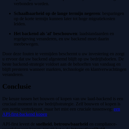
verbonden worden.
Schaalbaarheid op de lange termijn negeren
: besparingen
op de korte termijn kunnen later tot hoge migratiekosten
leiden.
Het backend als 'af' beschouwen
: laadstandaarden en
regelgeving veranderen, en uw backend moet daarin
meebewegen.
Door deze fouten te vermijden beschermt u uw investering en zorgt
u ervoor dat uw backend afgestemd blijft op uw bedrijfsdoelen. De
beste backend-strategie voldoet aan de behoeften van vandaag en
blijft presteren wanneer markten, technologie en klantverwachtingen
veranderen.
Conclusie
De keuze tussen het bouwen of kopen van uw laad-backend is een
cruciaal moment in uw bedrijfsstrategie. Zelf bouwen of kopen is
een nuttig vertrekpunt, maar het mist een cruciale tussenweg:
een
API-first-backend kopen
.
API-first levert de
snelheid
,
betrouwbaarheid
en compliance-