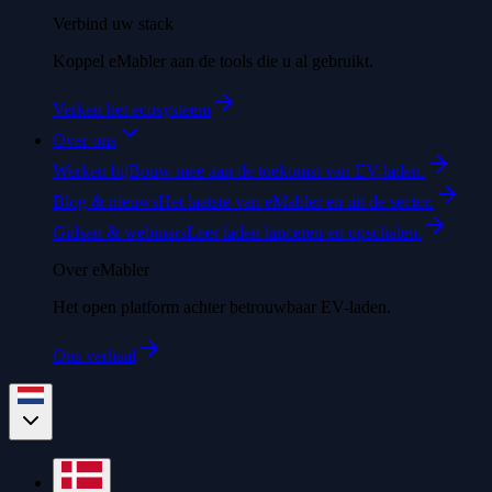
Verbind uw stack
Koppel eMabler aan de tools die u al gebruikt.
Verken het ecosysteem
Over ons
Werken bij
Bouw mee aan de toekomst van EV-laden.
Blog & nieuws
Het laatste van eMabler en uit de sector.
Gidsen & webinars
Leer laden lanceren en opschalen.
Over eMabler
Het open platform achter betrouwbaar EV-laden.
Ons verhaal