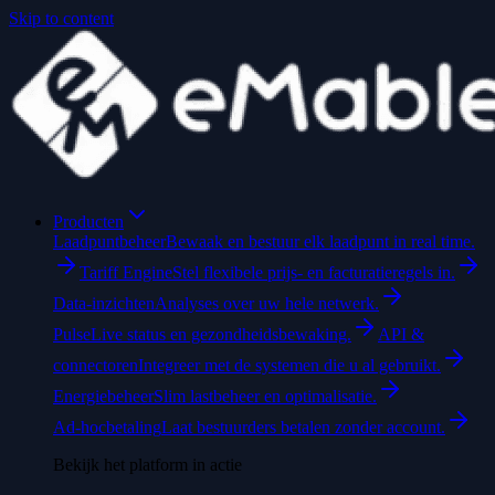
Skip to content
Producten
Laadpuntbeheer
Bewaak en bestuur elk laadpunt in real time.
Tariff Engine
Stel flexibele prijs- en facturatieregels in.
Data-inzichten
Analyses over uw hele netwerk.
Pulse
Live status en gezondheidsbewaking.
API &
connectoren
Integreer met de systemen die u al gebruikt.
Energiebeheer
Slim lastbeheer en optimalisatie.
Ad-hocbetaling
Laat bestuurders betalen zonder account.
Bekijk het platform in actie