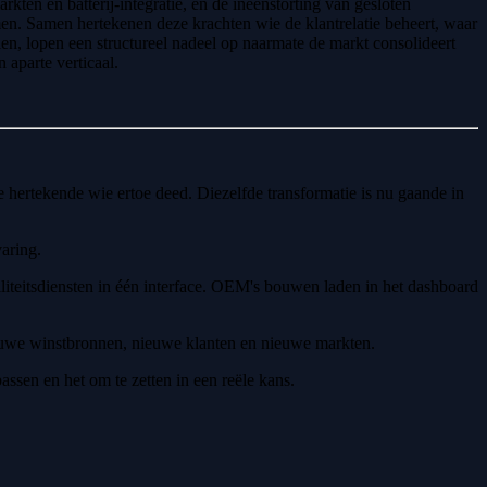
rkten en batterij-integratie, en de ineenstorting van gesloten
en. Samen hertekenen deze krachten wie de klantrelatie beheert, waar
ien, lopen een structureel nadeel op naarmate de markt consolideert
 aparte verticaal.
e hertekende wie ertoe deed. Diezelfde transformatie is nu gaande in
aring.
iteitsdiensten in één interface. OEM's bouwen laden in het dashboard
nieuwe winstbronnen, nieuwe klanten en nieuwe markten.
ssen en het om te zetten in een reële kans.