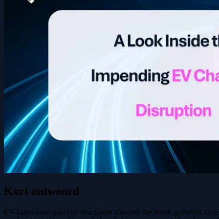
Kort antwoord
EV-laden ondergaat een structurele disruptie die wordt gedreven door 