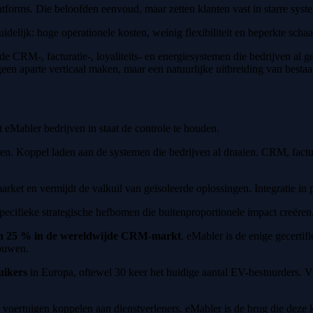
forms. Die beloofden eenvoud, maar zetten klanten vast in starre syst
elijk: hoge operationele kosten, weinig flexibiliteit en beperkte schaa
 de CRM-, facturatie-, loyaliteits- en energiesystemen die bedrijven a
geen aparte verticaal maken, maar een natuurlijke uitbreiding van besta
t eMabler bedrijven in staat de controle te houden.
. Koppel laden aan de systemen die bedrijven al draaien. CRM, factura
arket en vermijdt de valkuil van geïsoleerde oplossingen. Integratie in p
ecifieke strategische hefbomen die buitenproportionele impact creëren
n 25 % in de wereldwijde CRM-markt
. eMabler is de enige gecertif
bouwen.
uikers
in Europa, oftewel 30 keer het huidige aantal EV-bestuurders. Via 
oertuigen koppelen aan dienstverleners. eMabler is de brug die deze 