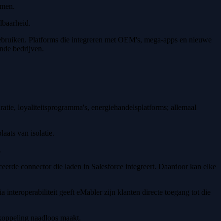
emen.
lbaarheid.
l gebruiken. Platforms die integreren met OEM's, mega-apps en nieuwe
ande bedrijven.
tie, loyaliteitsprogramma's, energiehandelsplatforms; allemaal
laats van isolatie.
.
iceerde connector die laden in Salesforce integreert. Daardoor kan elke
interoperabiliteit geeft eMabler zijn klanten directe toegang tot die
koppeling naadloos maakt.