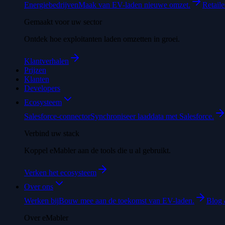
Energiebedrijven
Maak van EV-laden nieuwe omzet.
Retaile
Gemaakt voor uw sector
Ontdek hoe exploitanten laden omzetten in groei.
Klantverhalen
Prijzen
Klanten
Developers
Ecosysteem
Salesforce-connector
Synchroniseer laaddata met Salesforce.
Verbind uw stack
Koppel eMabler aan de tools die u al gebruikt.
Verken het ecosysteem
Over ons
Werken bij
Bouw mee aan de toekomst van EV-laden.
Blog 
Over eMabler