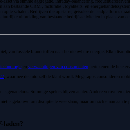
ie-asset via slimme aggregatie, intraday-balancering, frequentiereservema
 aan bestaande CRM-, facturatie-, loyaliteits- en energiehandelssystem
 op te schalen. Bedrijven die op starre, geïsoleerde laadplatforms draa
urlijke uitbreiding van bestaande bedrijfsactiviteiten in plaats van een
biel, van fossiele brandstoffen naar hernieuwbare energie. Elke disrupti
,
technologie
en
verwachtingen van consumenten
hertekenen de hele erv
027
, waarmee de auto zelf de klant wordt. Mega-apps consolideren mobil
.
ptie is genadeloos. Sommige spelers blijven achter. Andere veroveren 
niet is gebouwd om disruptie te weerstaan, maar om zich eraan aan te pa
V-laden?