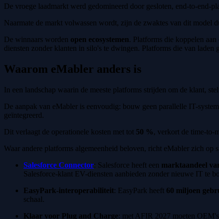
De vroege laadmarkt werd gedomineerd door gesloten, end-to-end-plat
Naarmate de markt volwassen wordt, zijn de zwaktes van dit model duid
De winnaars worden
open ecosystemen
. Platforms die koppelen aan
diensten zonder klanten in silo's te dwingen. Platforms die van laden 
Waarom eMabler anders is
In een landschap waarin de meeste platforms strijden om de klant, stel
De aanpak van eMabler is eenvoudig: bouw geen parallelle IT-systemen
geïntegreerd.
Dit verlaagt de operationele kosten met tot
50 %
, verkort de time-to-m
Waar andere platforms algemeenheid beloven, richt eMabler zich op sp
Salesforce Connector
: Salesforce heeft een
marktaandeel va
Salesforce-klant EV-diensten aanbieden zonder nieuwe IT te 
EasyPark-interoperabiliteit
: EasyPark heeft
60 miljoen gebr
schaal.
Klaar voor Plug and Charge
: met AFIR 2027 moeten OEM's v