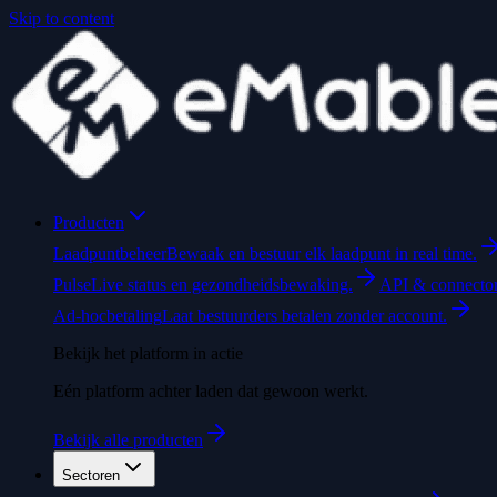
Skip to content
Producten
Laadpuntbeheer
Bewaak en bestuur elk laadpunt in real time.
Pulse
Live status en gezondheidsbewaking.
API & connecto
Ad-hocbetaling
Laat bestuurders betalen zonder account.
Bekijk het platform in actie
Eén platform achter laden dat gewoon werkt.
Bekijk alle producten
Sectoren