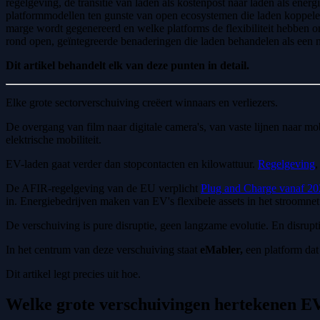
regelgeving, de transitie van laden als kostenpost naar laden als energ
platformmodellen ten gunste van open ecosystemen die laden koppelen
marge wordt gegenereerd en welke platforms de flexibiliteit hebben om
rond open, geïntegreerde benaderingen die laden behandelen als een natu
Dit artikel behandelt elk van deze punten in detail.
Elke grote sectorverschuiving creëert winnaars en verliezers.
De overgang van film naar digitale camera's, van vaste lijnen naar mo
elektrische mobiliteit.
EV-laden gaat verder dan stopcontacten en kilowattuur.
Regelgeving
De AFIR-regelgeving van de EU verplicht
Plug and Charge vanaf 2
in. Energiebedrijven maken van EV's flexibele assets in het stroomnet
De verschuiving is pure disruptie, geen langzame evolutie. En disru
In het centrum van deze verschuiving staat
eMabler,
een platform dat 
Dit artikel legt precies uit hoe.
Welke grote verschuivingen hertekenen E