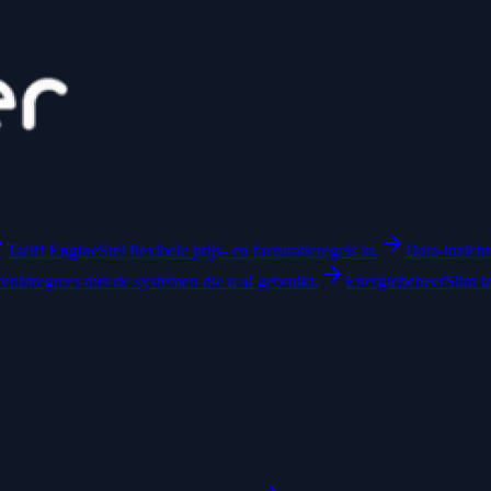
Tariff Engine
Stel flexibele prijs- en facturatieregels in.
Data-inzich
ren
Integreer met de systemen die u al gebruikt.
Energiebeheer
Slim l