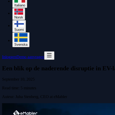
Italiano
Norsk
Suomi
Svenska
Inloggen
Demo aanvragen
Een blik op de naderende disruptie in EV-
September 10, 2025
Read time:
5
minutes
Auteur
:
Juha Stenberg, CEO at eMabler