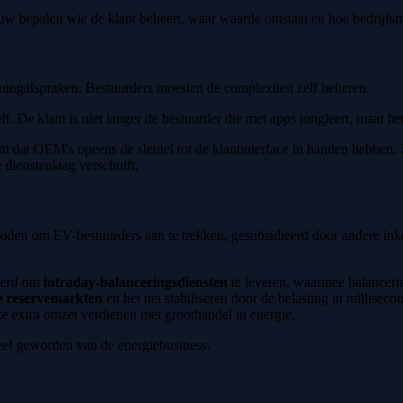
w bepalen wie de klant beheert, waar waarde ontstaat en hoe bedrijfs
ingafspraken. Bestuurders moesten de complexiteit zelf beheren.
. De klant is niet langer de bestuurder die met apps jongleert, maar het 
t dat OEM's opeens de sleutel tot de klantinterface in handen hebbe
 dienstenlaag verschuift.
boden om EV-bestuurders aan te trekken, gesubsidieerd door andere in
eerd om
intraday-balanceringsdiensten
te leveren, waarmee balancerin
e reservemarkten
en het net stabiliseren door de belasting in millise
 ze extra omzet verdienen met groothandel in energie.
deel geworden van de energiebusiness.