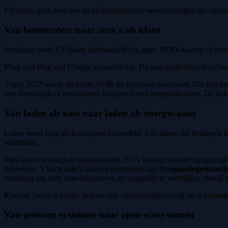
EV-laden gaat door een reeks fundamentele verschuivingen die opnieu
Van bestuurders naar auto's als klant
Jarenlang werd EV-laden afgehandeld via apps, RFID-kaarten of roam
Maar met Plug and Charge verandert dat. De auto authenticeert zichzelf
Tegen 2027 wordt dit onder AFIR de Europese standaard. Dat beteken
van voertuigen of rechtstreeks integreren met energiediensten. De hele
Van laden als kost naar laden als energie-asset
Laden werd lang als kostenpost behandeld. Een dienst die bedrijven 
winstbron.
Slim laden verlaagt de inkoopkosten. EV's kunnen worden geaggreg
beheersen. Vloten auto's kunnen deelnemen aan
frequentiegestuurd
batterijen om dure netwerktarieven en congestie te vermijden, terwijl
Kortom, laden is verder gegaan dan elektriciteitslevering en is onder
Van gesloten systemen naar open ecosystemen