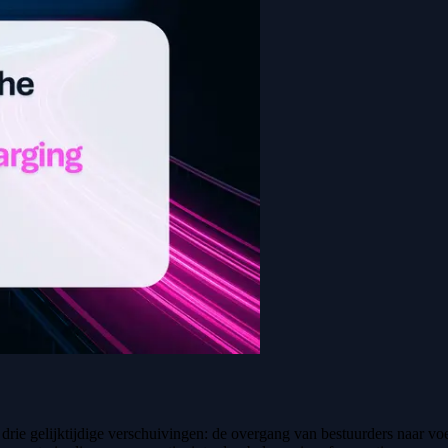
drie gelijktijdige verschuivingen: de overgang van bestuurders naar vo