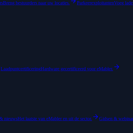
rs
Breng bestuurders naar uw locaties.
Parkeerexploitanten
Voeg laden
Laadpuntcertificering
Hardware gecertificeerd voor eMabler.
& nieuws
Het laatste van eMabler en uit de sector.
Gidsen & webina