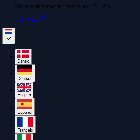
Het open platform achter betrouwbaar EV-laden.
Ons verhaal
Dansk
Deutsch
English
Español
Français