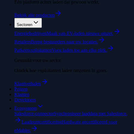
Eén platform achter laden dat gewoon werkt.
Bekijk alle producten
Sectoren
Energiebedrijven
Maak van EV-laden nieuwe omzet.
Retailers
Breng bestuurders naar uw locaties.
Parkeerexploitanten
Voeg laden toe aan elke plek.
Gemaakt voor uw sector
Ontdek hoe exploitanten laden omzetten in groei.
Klantverhalen
Prijzen
Klanten
Developers
Ecosysteem
Salesforce-connector
Synchroniseer laaddata met Salesforce.
Laadpuntcertificering
Hardware gecertificeerd voor
eMabler.