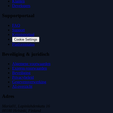
Klanten
Developers
Supportportaal
FAQ
Support
Kennisportaal
Cookie Settings
Platformstatus
Beveiliging & juridisch
Algemene voorwaarden
Express-voorwaarden
Beveiliging
Privacybeleid
Gegevensverwerking
AI-overzicht
Adres
Maria01, Lapinlahdenkatu 16
00180 Helsinki, Finland