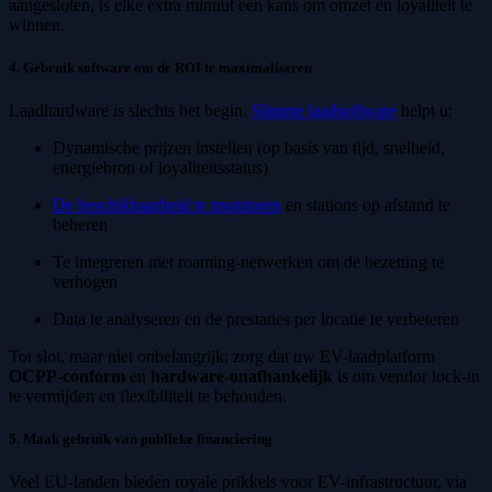
aangesloten, is elke extra minuut een kans om omzet en loyaliteit te
winnen.
4. Gebruik software om de ROI te maximaliseren
Laadhardware is slechts het begin.
Slimme laadsoftware
helpt u:
Dynamische prijzen instellen (op basis van tijd, snelheid,
energiebron of loyaliteitsstatus)
De beschikbaarheid te monitoren
en stations op afstand te
beheren
Te integreren met roaming-netwerken om de bezetting te
verhogen
Data te analyseren en de prestaties per locatie te verbeteren
Tot slot, maar niet onbelangrijk: zorg dat uw EV-laadplatform
OCPP-conform
en
hardware-onafhankelijk
is om vendor lock-in
te vermijden en flexibiliteit te behouden.
5. Maak gebruik van publieke financiering
Veel EU-landen bieden royale prikkels voor EV-infrastructuur, via