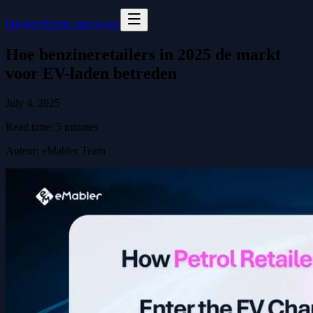
Inloggen
Demo aanvragen
Hoe benzineretailers in 2025 de markt
voor EV-laden betreden
July 4, 2025
Read time:
5
minutes
Auteur
:
eMabler Team