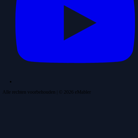
Alle rechten voorbehouden
| ©
2026
eMabler