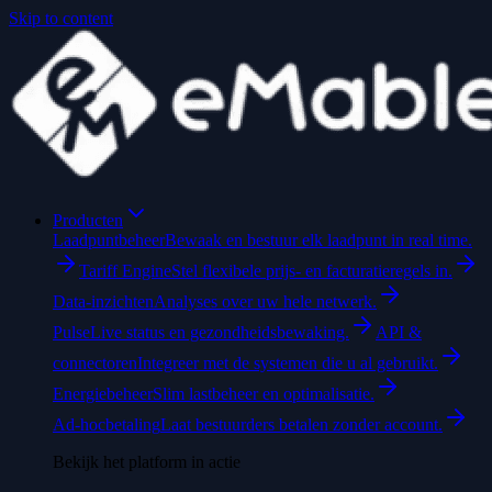
Skip to content
Producten
Laadpuntbeheer
Bewaak en bestuur elk laadpunt in real time.
Tariff Engine
Stel flexibele prijs- en facturatieregels in.
Data-inzichten
Analyses over uw hele netwerk.
Pulse
Live status en gezondheidsbewaking.
API &
connectoren
Integreer met de systemen die u al gebruikt.
Energiebeheer
Slim lastbeheer en optimalisatie.
Ad-hocbetaling
Laat bestuurders betalen zonder account.
Bekijk het platform in actie