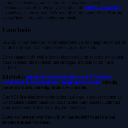
nationale subsidies, fondsen voor de energietransitie of
mechanismen op EU-niveau. Zo verplicht de
AFIR-verordening
nu snellaadstations om de 60 km op de kernnetwerken van Europa,
wat cofinanciering en beleidssteun ontsluit.
Conclusie
In 2025 is voor benzine- en brandstofretailers de vraag niet langer óf
zij de markt voor EV-laden betreden, maar hoe snel.
De winnaars in dit veld zijn niet degenen die op zekerheid wachten,
maar degenen die handelen met strategie, snelheid en de juiste
partners.
Bij eMabler
helpen wij brandstofretailers om EV-laden te
veranderen in een schaalbare, datagedreven dienst
, volledig
onder uw merk, volledig onder uw controle.
Ons API-first-platform verbindt laadhardware, energiesystemen en
uw retailactiviteiten naadloos, zodat u snel kunt lanceren, slimmer
kunt werken en de klantervaring kunt bezitten.
Laten we praten over hoe wij uw laadbedrijf vanaf nu van
stroom kunnen voorzien!