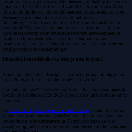
bestuurderservaring met overdekte plaatsen, contactloos betalen en
goede retail, OCPP-conforme software inzetten voor dynamische
prijzen, monitoring van de beschikbaarheid, roaming-integratie en
sessieanalyse, en aanboren van EU- en nationale
financieringsmechanismen die door AFIR worden ontsloten. De
vraag in 2025 is niet óf u de markt betreedt, maar hoe snel, want
grote energiebedrijven en brandstofnetwerken herbestemmen al
locaties en bouwen strategische partnerschappen om hun
locatievoordeel veilig te stellen voordat de vraag zich concentreert
rond gevestigde laadbestemmingen.
Dit artikel behandelt elk van deze punten in detail.
Benzineretailers in heel Europa staan op een kruispunt: uitgroeien
tot laadhubs, of het risico lopen irrelevant te worden.
Het goede nieuws? Deze overgang is niet alleen haalbaar, maar zit
boordevol groeikansen. En 2025 is precies het juiste moment om te
handelen.
De
EV-markt blijft snel groeien in heel Europa
, aangedreven door
stijgende consumentenvraag, sterkere beleidssteun en versnellende
investeringen in laadinfrastructuur. Benzineretailers zien deze
verschuiving niet als een verre trend, maar als een duidelijk signaal
om mee te bewegen.