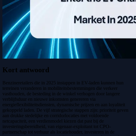
Kort antwoord
Benzineretailers die in 2025 instappen in EV-laden kunnen hun
terreinen veranderen in mobiliteitsbestemmingen die verkeer
vasthouden, de besteding in de winkel verhogen door langere
verblijfsduur en nieuwe inkomsten genereren via
energieflexibiliteitsdiensten, dynamische prijzen en aan loyaliteit
gekoppeld laden. De vijf strategische stappen zijn: prioriteit geven
aan drukke stedelijke en corridorlocaties met voldoende
netcapaciteit, een verdienmodel kiezen dat past bij de
investeringsbereidheid, van eigenaar-exploitant tot CPO-
partnerschap tot verhuur als locatiehouder, investeren in de