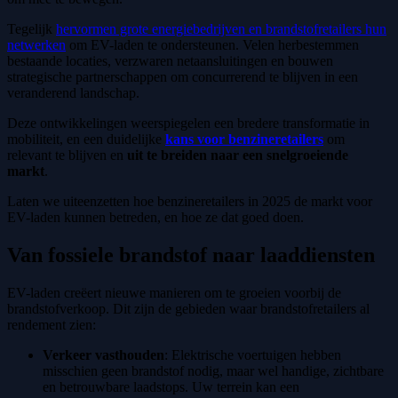
Tegelijk
hervormen grote energiebedrijven en brandstofretailers hun
netwerken
om EV-laden te ondersteunen. Velen herbestemmen
bestaande locaties, verzwaren netaansluitingen en bouwen
strategische partnerschappen om concurrerend te blijven in een
veranderend landschap.
Deze ontwikkelingen weerspiegelen een bredere transformatie in
mobiliteit, en een duidelijke
kans voor benzineretailers
om
relevant te blijven en
uit te breiden naar een snelgroeiende
markt
.
Laten we uiteenzetten hoe benzineretailers in 2025 de markt voor
EV-laden kunnen betreden, en hoe ze dat goed doen.
Van fossiele brandstof naar laaddiensten
EV-laden creëert nieuwe manieren om te groeien voorbij de
brandstofverkoop. Dit zijn de gebieden waar brandstofretailers al
rendement zien:
Verkeer vasthouden
: Elektrische voertuigen hebben
misschien geen brandstof nodig, maar wel handige, zichtbare
en betrouwbare laadstops. Uw terrein kan een