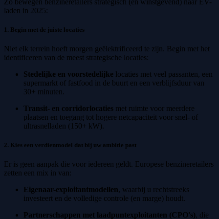
Zo bewegen benzineretailers strategisch (en winstgevend) naar EV-
laden in 2025:
1. Begin met de juiste locaties
Niet elk terrein hoeft morgen geëlektrificeerd te zijn. Begin met het
identificeren van de meest strategische locaties:
Stedelijke en voorstedelijke
locaties met veel passanten, een
supermarkt of fastfood in de buurt en een verblijfsduur van
30+ minuten.
Transit- en corridorlocaties
met ruimte voor meerdere
plaatsen en toegang tot hogere netcapaciteit voor snel- of
ultrasnelladen (150+ kW).
2. Kies een verdienmodel dat bij uw ambitie past
Er is geen aanpak die voor iedereen geldt. Europese benzineretailers
zetten een mix in van:
Eigenaar-exploitantmodellen
, waarbij u rechtstreeks
investeert en de volledige controle (en marge) houdt.
Partnerschappen met laadpuntexploitanten (CPO's)
, die