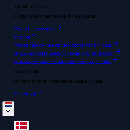
Verbind uw stack
Koppel eMabler aan de tools die u al gebruikt.
Verken het ecosysteem
Over ons
Werken bij
Bouw mee aan de toekomst van EV-laden.
Blog & nieuws
Het laatste van eMabler en uit de sector.
Gidsen & webinars
Leer laden lanceren en opschalen.
Over eMabler
Het open platform achter betrouwbaar EV-laden.
Ons verhaal