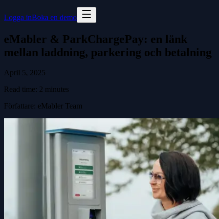
Logga in
Boka en demo
eMabler & ParkChargePay: en länk
mellan laddning, parkering och betalning
April 5, 2025
Read time:
2
minutes
Författare
:
eMabler Team