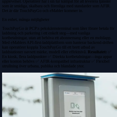
upplevelser. Operatörer har i sin tur kämpat för att leverera tjänster
som är smidiga, skalbara och förenliga med standarder som AFIR.
Det är där TouchPayGo och eMabler kommer in.
En enhet, många möjligheter
TouchPayGo är PCP:s pekskärmsterminal som låter förare betala för
laddning och parkering i ett enkelt steg—med vanliga
kortbetalningar, utan att behöva ett abonnemang eller en mobilapp.
Med eMablers API-first-laddplattform som hanterar backend-driften
kan operatörer koppla TouchPayGo till ett brett utbud av
laddstationer oavsett märke, modell eller effektnivå.
Resultatet:
✅
En kiosk, flera laddpunkter ✅ Direkta kortbetalningar—inga appar
eller konton behövs ✅ AFIR-kompatibel infrastruktur ✅ Flexibel
utrullning över urbana, publika och blandade ytor.