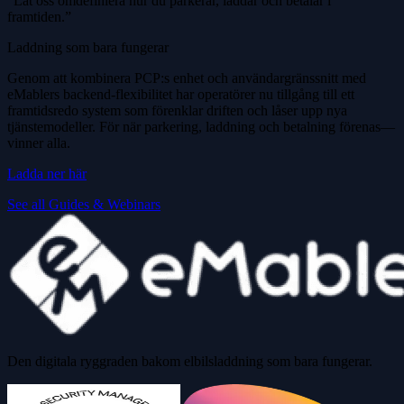
”Låt oss omdefiniera hur du parkerar, laddar och betalar i
framtiden.”
Laddning som bara fungerar
Genom att kombinera PCP:s enhet och användargränssnitt med
eMablers backend-flexibilitet har operatörer nu tillgång till ett
framtidsredo system som förenklar driften och låser upp nya
tjänstemodeller. För när parkering, laddning och betalning förenas—
vinner alla.
Ladda ner här
See all Guides & Webinars
Den digitala ryggraden bakom elbilsladdning som bara fungerar.