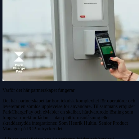
Varför det här partnerskapet fungerar
Det här partnerskapet tar bort teknisk komplexitet för operatörer och
levererar en sömlös upplevelse för användare. Tillsammans erbjuder
ParkChargePay och eMabler en skalbar, hårdvaruredo lösning som
fungerar direkt ur lådan—utan plattformsinlåsning eller
skräddarsydda integrationer. Som Henrik Hultin, Senior Product
Manager på PCP, uttrycker det: