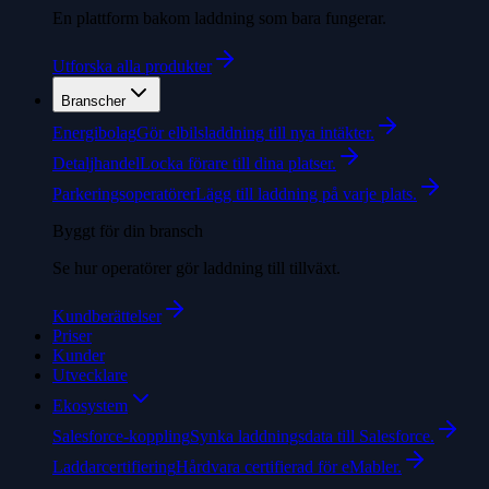
En plattform bakom laddning som bara fungerar.
Utforska alla produkter
Branscher
Energibolag
Gör elbilsladdning till nya intäkter.
Detaljhandel
Locka förare till dina platser.
Parkeringsoperatörer
Lägg till laddning på varje plats.
Byggt för din bransch
Se hur operatörer gör laddning till tillväxt.
Kundberättelser
Priser
Kunder
Utvecklare
Ekosystem
Salesforce-koppling
Synka laddningsdata till Salesforce.
Laddarcertifiering
Hårdvara certifierad för eMabler.