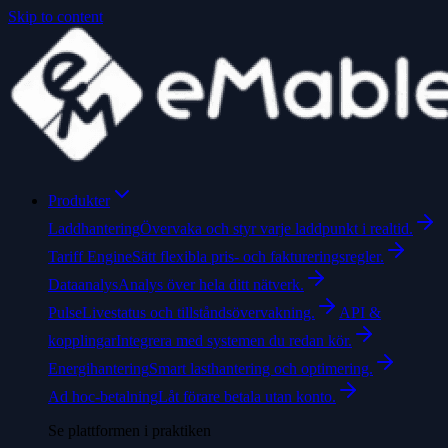
Skip to content
Produkter
Laddhantering
Övervaka och styr varje laddpunkt i realtid.
Tariff Engine
Sätt flexibla pris- och faktureringsregler.
Dataanalys
Analys över hela ditt nätverk.
Pulse
Livestatus och tillståndsövervakning.
API &
kopplingar
Integrera med systemen du redan kör.
Energihantering
Smart lasthantering och optimering.
Ad hoc-betalning
Låt förare betala utan konto.
Se plattformen i praktiken