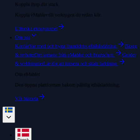
Koppla ihop din stack
Koppla eMabler till verktygen du redan kör.
Utforska ekosystemet
Om oss
Karriär
Var med och bygg framtidens elbilsladdning.
Blogg
& nyheter
Det senaste från eMabler och branschen.
Guider
& webbinarier
Lär dig att lansera och skala laddning.
Om eMabler
Den öppna plattformen bakom pålitlig elbilsladdning.
Vår historia
Dansk