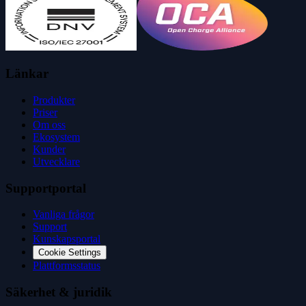
Länkar
Produkter
Priser
Om oss
Ekosystem
Kunder
Utvecklare
Supportportal
Vanliga frågor
Support
Kunskapsportal
Cookie Settings
Plattformsstatus
Säkerhet & juridik