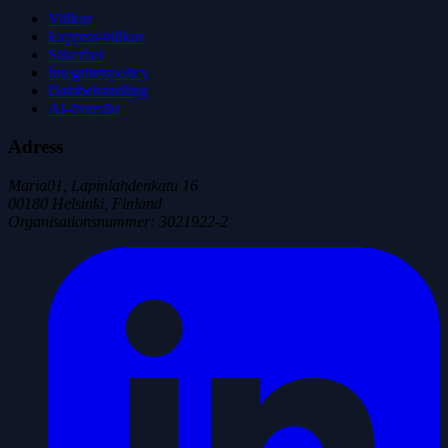
Villkor
Express-villkor
Säkerhet
Integritetspolicy
Databehandling
AI-översikt
Adress
Maria01, Lapinlahdenkatu 16
00180 Helsinki, Finland
Organisationsnummer
:
3021922-2