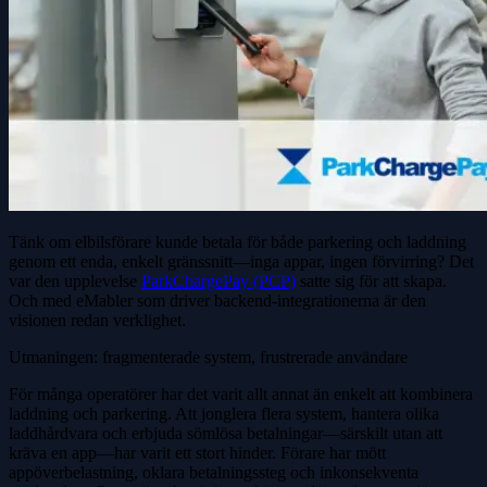
Tänk om elbilsförare kunde betala för både parkering och laddning
genom ett enda, enkelt gränssnitt—inga appar, ingen förvirring? Det
var den upplevelse
ParkChargePay (PCP)
satte sig för att skapa.
Och med eMabler som driver backend-integrationerna är den
visionen redan verklighet.
Utmaningen: fragmenterade system, frustrerade användare
För många operatörer har det varit allt annat än enkelt att kombinera
laddning och parkering. Att jonglera flera system, hantera olika
laddhårdvara och erbjuda sömlösa betalningar—särskilt utan att
kräva en app—har varit ett stort hinder. Förare har mött
appöverbelastning, oklara betalningssteg och inkonsekventa