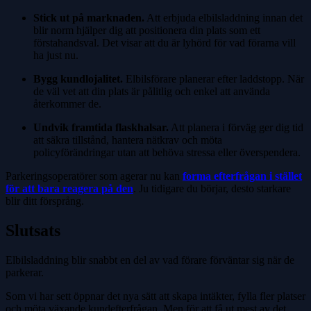
Stick ut på marknaden.
Att erbjuda elbilsladdning innan det
blir norm hjälper dig att positionera din plats som ett
förstahandsval. Det visar att du är lyhörd för vad förarna vill
ha just nu.
Bygg kundlojalitet.
Elbilsförare planerar efter laddstopp. När
de väl vet att din plats är pålitlig och enkel att använda
återkommer de.
Undvik framtida flaskhalsar.
Att planera i förväg ger dig tid
att säkra tillstånd, hantera nätkrav och möta
policyförändringar utan att behöva stressa eller överspendera.
Parkeringsoperatörer som agerar nu kan
forma efterfrågan i stället
för att bara reagera på den
. Ju tidigare du börjar, desto starkare
blir ditt försprång.
Slutsats
Elbilsladdning blir snabbt en del av vad förare förväntar sig när de
parkerar.
Som vi har sett öppnar det nya sätt att skapa intäkter, fylla fler platser
och möta växande kundefterfrågan. Men för att få ut mest av det