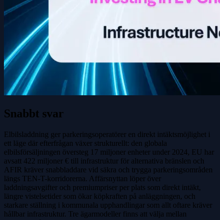
Snabbt svar
Elbilsladdning ger parkeringsoperatörer en direkt intäktsmöjlighet i
ett läge där efterfrågan växer strukturellt: den globala
elbilsförsäljningen översteg 17 miljoner enheter under 2024, EU har
avsatt 422 miljoner € till infrastruktur för alternativa bränslen och
AFIR kräver snabbladdare vid säkra och trygga parkeringsområden
längs TEN-T-korridorerna. Affärsnyttan löper över
laddningsavgifter och premiumpriser per plats som direkt intäkt,
längre vistelsetider som ökar köpkraften på anläggningen, och
starkare ställning i kommunala upphandlingar som allt oftare kräver
hållbar infrastruktur. Tre ägarmodeller finns att välja mellan