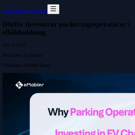
Logga in
Boka en demo
Därför investerar parkeringsoperatörer i
elbilsladdning
July 8, 2025
Read time:
8
minutes
Författare
:
eMabler Team