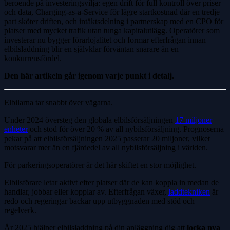
beroende på investeringsvilja: egen drift för full kontroll över priser
och data, Charging-as-a-Service för lägre startkostnad där en tredje
part sköter driften, och intäktsdelning i partnerskap med en CPO för
platser med mycket trafik utan tunga kapitalutlägg. Operatörer som
investerar nu bygger förarlojalitet och formar efterfrågan innan
elbilsladdning blir en självklar förväntan snarare än en
konkurrensfördel.
Den här artikeln går igenom varje punkt i detalj.
Elbilarna tar snabbt över vägarna.
Under 2024 översteg den globala elbilsförsäljningen
17 miljoner
enheter
och stod för över 20 % av all nybilsförsäljning. Prognoserna
pekar på att elbilsförsäljningen 2025 passerar 20 miljoner, vilket
motsvarar mer än en fjärdedel av all nybilsförsäljning i världen.
För parkeringsoperatörer är det här skiftet en stor möjlighet.
Elbilsförare letar aktivt efter platser där de kan koppla in medan de
handlar, jobbar eller kopplar av. Efterfrågan växer,
laddtekniken
är
redo och regeringar backar upp utbyggnaden med stöd och
regelverk.
År 2025 hjälper elbilsladdning på din anläggning dig att
locka nya