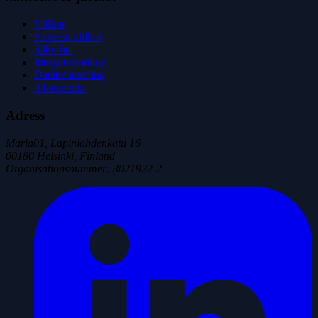
Villkor
Express-villkor
Säkerhet
Integritetspolicy
Databehandling
AI-översikt
Adress
Maria01, Lapinlahdenkatu 16
00180 Helsinki, Finland
Organisationsnummer
:
3021922-2