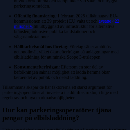
huvudkorridorerna och laddpunkter vid säkra och trygga
parkeringsområden.
Offentlig finansiering
: I februari 2025 tillkännagav EU-
kommissionen att 39 projekt i EU valts ut och
avsatte 422
miljoner €
till utbyggnad av infrastruktur för alternativa
bränslen, inklusive publika laddstationer och
vätgastankstationer.
Hållbarhetsmål hos företag
: Företag sätter ambitiösa
nettonollmål, vilket ökar efterfrågan på anläggningar med
elbilsladdning för att minska Scope 3-utsläppen.
Konsumentefterfrågan
: Eftersom en stor del av
befolkningen saknar möjlighet att ladda hemma ökar
beroendet av publik och delad laddning.
Tillsammans skapar de här faktorerna ett starkt argument för
parkeringsoperatörer att investera i laddinfrastruktur, i linje med
regelkrav och nya marknadsmöjligheter.
Hur kan parkeringsoperatörer tjäna
pengar på elbilsladdning?