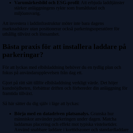
Varumärkesbild och ESG-profil
: Att erbjuda laddtjänster
stärker anläggningens rykte som framåtlutad och
miljöansvarig.
Att investera i laddinfrastruktur möter inte bara dagens
marknadskrav utan positionerar också parkeringsoperatörer för
uthållig tillväxt och lönsamhet.
Bästa praxis för att installera laddare på
parkeringar?
För att lyckas med elbilsladdning behöver du en tydlig plan och
fokus på användarupplevelsen från dag ett.
Gjort på rätt sätt tillför elbilsladdning verkligt värde. Det höjer
kundnöjdheten, förbättrar driften och förbereder din anläggning för
framtida tillväxt.
Så här sätter du dig själv i läge att lyckas:
Börja med en datadriven platsanalys.
Granska hur
människor använder parkeringen under dagen. Matcha
laddarnas placering och effekt mot typiska vistelsetider.
Använd snabbare laddare i korttidszoner och standardladdare