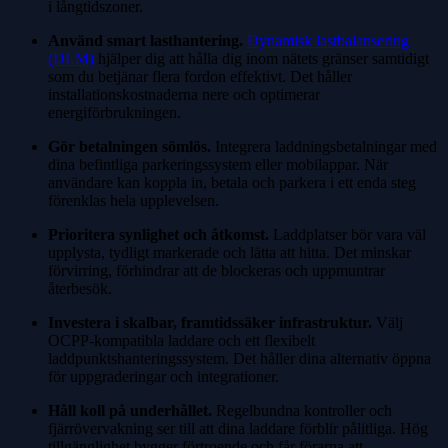
i långtidszoner.
Använd smart lasthantering.
Dynamisk lastbalansering
(DLM)
hjälper dig att hålla dig inom nätets gränser samtidigt
som du betjänar flera fordon effektivt. Det håller
installationskostnaderna nere och optimerar
energiförbrukningen.
Gör betalningen sömlös.
Integrera laddningsbetalningar med
dina befintliga parkeringssystem eller mobilappar. När
användare kan koppla in, betala och parkera i ett enda steg
förenklas hela upplevelsen.
Prioritera synlighet och åtkomst.
Laddplatser bör vara väl
upplysta, tydligt markerade och lätta att hitta. Det minskar
förvirring, förhindrar att de blockeras och uppmuntrar
återbesök.
Investera i skalbar, framtidssäker infrastruktur.
Välj
OCPP-kompatibla laddare och ett flexibelt
laddpunktshanteringssystem. Det håller dina alternativ öppna
för uppgraderingar och integrationer.
Håll koll på underhållet.
Regelbundna kontroller och
fjärrövervakning ser till att dina laddare förblir pålitliga. Hög
tillgänglighet bygger förtroende och får förarna att