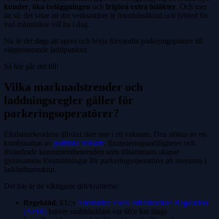
kunder
,
öka beläggningen
och
frigöra extra intäkter
. Och mer
än så: det visar att din verksamhet är framtidssäkrad och lyhörd för
vad människor vill ha i dag.
Nu är det dags att agera och börja förvandla parkeringsplatser till
välpresterande laddpunkter.
Så här går det till!
Vilka marknadstrender och
laddningsregler gäller för
parkeringsoperatörer?
Elbilsmarknadens tillväxt sker inte i ett vakuum. Den stöttas av en
kombination av
politiska initiativ
, finansieringsmöjligheter och
förändrade konsumentbeteenden som tillsammans skapar
gynnsamma förutsättningar för parkeringsoperatörer att investera i
laddinfrastruktur.
Det här är de viktigaste drivkrafterna:
Regelstöd
: EU:s
Alternative Fuels Infrastructure Regulation
(AFIR)
kräver snabbladdare var 60:e km längs