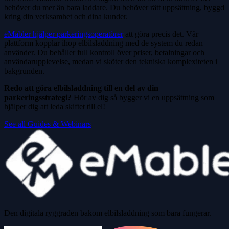
behöver du mer än bara laddare. Du behöver rätt uppsättning, byggd
kring din verksamhet och dina kunder.
eMabler hjälper parkeringsoperatörer
att göra precis det. Vår
plattform kopplar ihop elbilsladdning med de system du redan
använder. Du behåller full kontroll över priser, betalningar och
användarupplevelse, medan vi sköter den tekniska komplexiteten i
bakgrunden.
Redo att göra elbilsladdning till en del av din
parkeringsstrategi?
Hör av dig så bygger vi en uppsättning som
hjälper dig att leda skiftet till el!
See all Guides & Webinars
Den digitala ryggraden bakom elbilsladdning som bara fungerar.