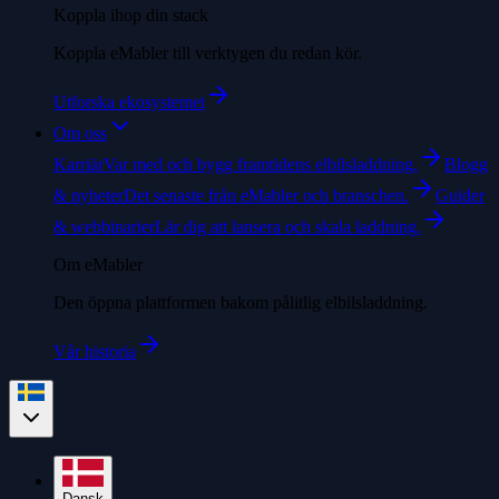
Koppla ihop din stack
Koppla eMabler till verktygen du redan kör.
Utforska ekosystemet
Om oss
Karriär
Var med och bygg framtidens elbilsladdning.
Blogg
& nyheter
Det senaste från eMabler och branschen.
Guider
& webbinarier
Lär dig att lansera och skala laddning.
Om eMabler
Den öppna plattformen bakom pålitlig elbilsladdning.
Vår historia
Dansk