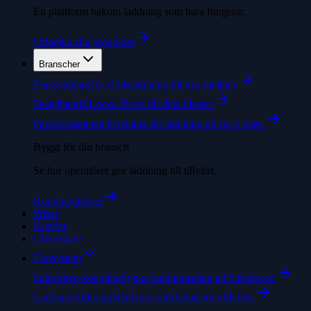
En plattform bakom laddning som bara fungerar.
Utforska alla produkter
Branscher
Energibolag
Gör elbilsladdning till nya intäkter.
Detaljhandel
Locka förare till dina platser.
Parkeringsoperatörer
Lägg till laddning på varje plats.
Byggt för din bransch
Se hur operatörer gör laddning till tillväxt.
Kundberättelser
Priser
Kunder
Utvecklare
Ekosystem
Salesforce-koppling
Synka laddningsdata till Salesforce.
Laddarcertifiering
Hårdvara certifierad för eMabler.