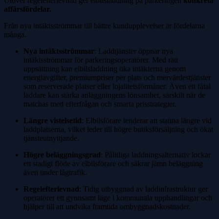
Utöver regelefterlevnad ger elbilsladdning på parkeringen
konkreta
affärsfördelar.
Från nya intäktsströmmar till bättre kundupplevelser är fördelarna
många.
Nya intäktsströmmar
: Laddtjänster öppnar nya
intäktsströmmar för parkeringsoperatörer. Med rätt
uppsättning kan elbilsladdning öka intäkterna genom
energiavgifter, premiumpriser per plats och mervärdestjänster
som reserverade platser eller lojalitetsförmåner. Även ett fåtal
laddare kan stärka anläggningens lönsamhet, särskilt när de
matchas med efterfrågan och smarta prisstrategier.
Längre vistelsetid
: Elbilsförare tenderar att stanna längre vid
laddplatserna, vilket leder till högre butiksförsäljning och ökat
tjänsteutnyttjande.
Högre beläggningsgrad
: Pålitliga laddningsalternativ lockar
ett stadigt flöde av elbilsförare och säkrar jämn beläggning
även under lågtrafik.
Regelefterlevnad
: Tidig utbyggnad av laddinfrastruktur ger
operatörer ett gynnsamt läge i kommunala upphandlingar och
hjälper till att undvika framtida ombyggnadskostnader.