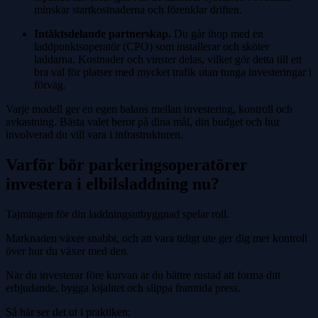
minskar startkostnaderna och förenklar driften.
Intäktsdelande partnerskap.
Du går ihop med en
laddpunktsoperatör (CPO) som installerar och sköter
laddarna. Kostnader och vinster delas, vilket gör detta till ett
bra val för platser med mycket trafik utan tunga investeringar i
förväg.
Varje modell ger en egen balans mellan investering, kontroll och
avkastning. Bästa valet beror på dina mål, din budget och hur
involverad du vill vara i infrastrukturen.
Varför bör parkeringsoperatörer
investera i elbilsladdning nu?
Tajmingen för din laddningsutbyggnad spelar roll.
Marknaden växer snabbt, och att vara tidigt ute ger dig mer kontroll
över hur du växer med den.
När du investerar före kurvan är du bättre rustad att forma ditt
erbjudande, bygga lojalitet och slippa framtida press.
Så här ser det ut i praktiken: