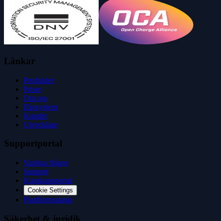
Länkar
Produkter
Priser
Om oss
Ekosystem
Kunder
Utvecklare
Supportportal
Vanliga frågor
Support
Kunskapsportal
Cookie Settings
Plattformsstatus
Säkerhet & juridik