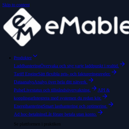
Skip to content
Produkter
Laddhantering
Övervaka och styr varje laddpunkt i realtid.
Tariff Engine
Sätt flexibla pris- och faktureringsregler.
Dataanalys
Analys över hela ditt nätverk.
Pulse
Livestatus och tillståndsövervakning.
API &
kopplingar
Integrera med systemen du redan kör.
Energihantering
Smart lasthantering och optimering.
Ad hoc-betalning
Låt förare betala utan konto.
Se plattformen i praktiken