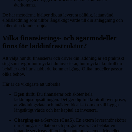
återkomma.
De här metoderna hjälper dig att leverera pålitlig, lättanvänd
elbilsladdning som tillför långsiktigt värde till din anläggning och
håller dina kunder nöjda.
Vilka finansierings- och ägarmodeller
finns för laddinfrastruktur?
Att välja hur du finansierar och driver din laddning är ett praktiskt
steg som avgör hur mycket du investerar, hur mycket kontroll du
behåller och hur snabbt du kommer igång. Olika modeller passar
olika behov.
Här är de viktigaste att utforska:
Egen drift.
Du finansierar och sköter hela
laddningsuppsättningen. Det ger dig full kontroll över priser,
användningsdata och intäkter. Idealiskt om du vill bygga
långsiktigt värde och har kapital att investera.
Charging-as-a-Service (CaaS).
En extern leverantör sköter
utrustning, installation och programvara. Du betalar en
löpande serviceavgift och de hanterar systemet. Modellen