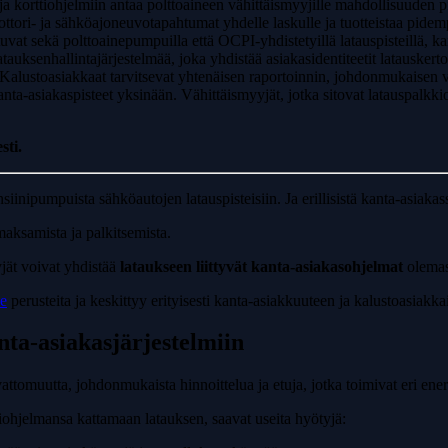
ja korttiohjelmiin antaa polttoaineen vähittäismyyjille mahdollisuuden
oottori- ja sähköajoneuvotapahtumat yhdelle laskulle ja tuotteistaa pid
uvat sekä polttoainepumpuilla että OCPI-yhdistetyillä latauspisteillä, kan
atauksenhallintajärjestelmää, joka yhdistää asiakasidentiteetit latausk
Kalustoasiakkaat tarvitsevat yhtenäisen raportoinnin, johdonmukaisen 
nta-asiakaspisteet yksinään. Vähittäismyyjät, jotka sitovat latauspal
sti.
iinipumpuista sähköautojen latauspisteisiin. Ja erillisistä kanta-asiakass
maksamista ja palkitsemista.
jät voivat yhdistää
lataukseen liittyvät kanta-asiakasohjelmat
olemass
me
perusteita ja keskittyy erityisesti kanta-asiakkuuteen ja kalustoasiakk
nta-asiakasjärjestelmiin
vattomuutta, johdonmukaista hinnoittelua ja etuja, jotka toimivat eri ene
tiohjelmansa kattamaan latauksen, saavat useita hyötyjä: