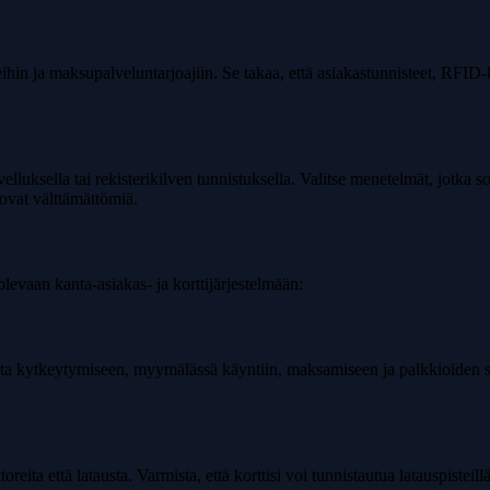
hin ja maksupalveluntarjoajiin. Se takaa, että asiakastunnisteet, RFID-k
luksella tai rekisterikilven tunnistuksella. Valitse menetelmät, jotka 
vat välttämättömiä.
levaan kanta-asiakas- ja korttijärjestelmään:
ta kytkeytymiseen, myymälässä käyntiin, maksamiseen ja palkkioiden saa
reita että latausta. Varmista, että korttisi voi tunnistautua latauspisteill