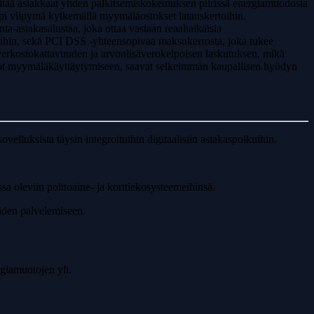
 pitää asiakkaat yhden palkitsemiskokemuksen piirissä energiamuodosta
empi viipymä kytkemällä myymäläostokset latauskertoihin.
ta-asiakasalustaa, joka ottaa vastaan reaaliaikaisia
ertoihin, sekä PCI DSS -yhteensopivaa maksukerrosta, joka tukee
verkostokattavuuden ja arvonlisäverokelpoisen laskutuksen, mikä
kkiot myymäläkäyttäytymiseen, saavat selkeimmän kaupallisen hyödyn
ovelluksista täysin integroituihin digitaalisiin asiakaspolkuihin.
a oleviin polttoaine- ja korttiekosysteemeihinsä.
aiden palvelemiseen.
rgiamuotojen yli.