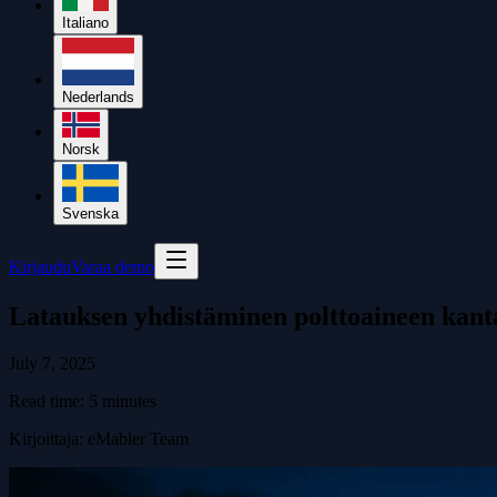
Italiano
Nederlands
Norsk
Svenska
Kirjaudu
Varaa demo
Latauksen yhdistäminen polttoaineen kanta
July 7, 2025
Read time:
5
minutes
Kirjoittaja
:
eMabler Team