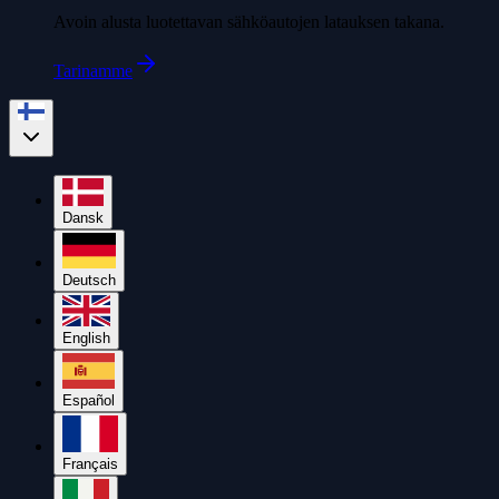
Avoin alusta luotettavan sähköautojen latauksen takana.
Tarinamme
Dansk
Deutsch
English
Español
Français