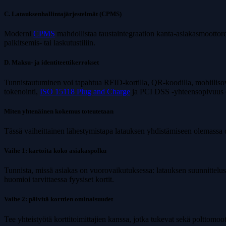
C. Latauksenhallintajärjestelmät (CPMS)
Moderni
CPMS
mahdollistaa taustaintegraation kanta-asiakasmoottorei
palkitsemis- tai laskutustiliin.
D. Maksu- ja identiteettikerrokset
Tunnistautuminen voi tapahtua RFID-kortilla, QR-koodilla, mobiilisovel
tokenointi,
ISO 15118 Plug and Charge
ja PCI DSS -yhteensopivuus o
Miten yhtenäinen kokemus toteutetaan
Tässä vaiheittainen lähestymistapa latauksen yhdistämiseen olemassa o
Vaihe 1: kartoita koko asiakaspolku
Tunnista, missä asiakas on vuorovaikutuksessa: latauksen suunnittelus
huomioi tarvittaessa fyysiset kortit.
Vaihe 2: päivitä korttien ominaisuudet
Tee yhteistyötä korttitoimittajien kanssa, jotka tukevat sekä polttomootto