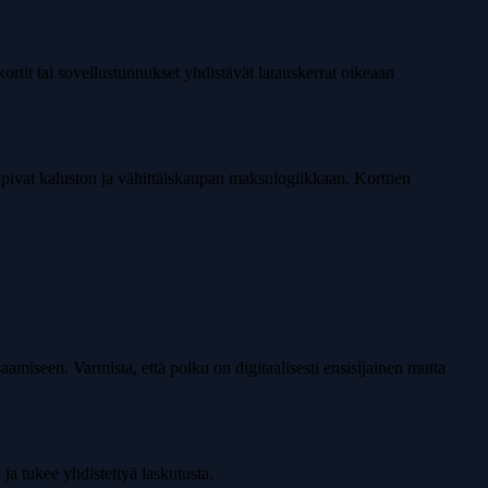
ortit tai sovellustunnukset yhdistävät latauskerrat oikeaan
sopivat kaluston ja vähittäiskaupan maksulogiikkaan. Korttien
miseen. Varmista, että polku on digitaalisesti ensisijainen mutta
ä ja tukee yhdistettyä laskutusta.