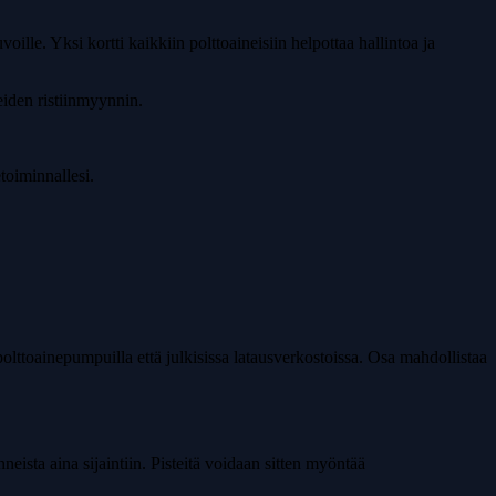
oille. Yksi kortti kaikkiin polttoaineisiin helpottaa hallintoa ja
iden ristiinmyynnin.
etoiminnallesi.
 polttoainepumpuilla että julkisissa latausverkostoissa. Osa mahdollistaa
neista aina sijaintiin. Pisteitä voidaan sitten myöntää