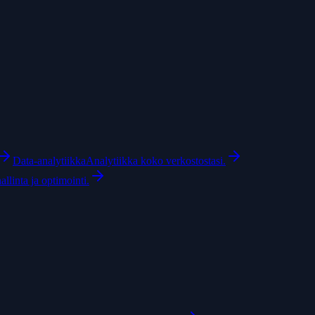
Data-analytiikka
Analytiikka koko verkostostasi.
linta ja optimointi.