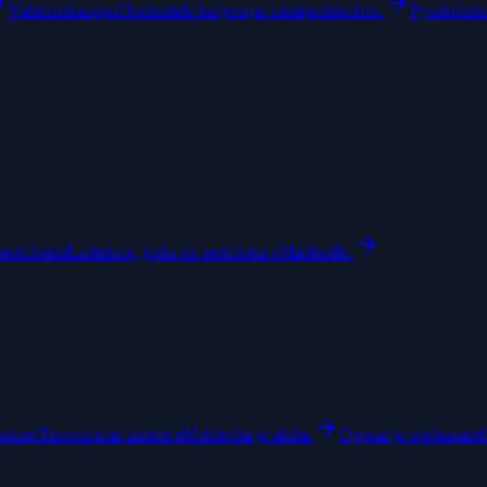
Vähittäiskauppa
Houkuttele kuljettajat toimipaikkoihisi.
Pysäköintio
ertifiointi
Laitteistot, jotka on sertifioitu eMablerille.
uutiset
Tuoreimmat uutiset eMableriltä ja alalta.
Oppaat ja webinaarit