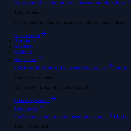
Energiayhtiöt
Tee sähköautojen latauksesta uutta liikevaihtoa.
Tehty toimialallesi
Katso, miten operaattorit kasvattavat liiketoimintaa latauksella.
Asiakastarinat
Hinnoittelu
Asiakkaat
Kehittäjät
Ekosysteemi
Salesforce-liitin
Synkronoi latausdata Salesforceen.
Laturien s
Yhdistä järjestelmäsi
Liitä eMabler työkaluihin, joita jo käytät.
Selaa ekosysteemiä
Tietoa meistä
Ura
Rakenna sähköautojen latauksen tulevaisuutta.
Blogi ja 
Tietoa eMableristä