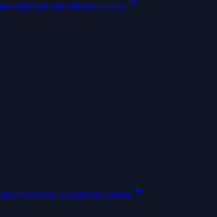
peraattorit
Lisää lataus jokaiseen ruutuun.
Opi käynnistämään ja skaalaamaan latausta.