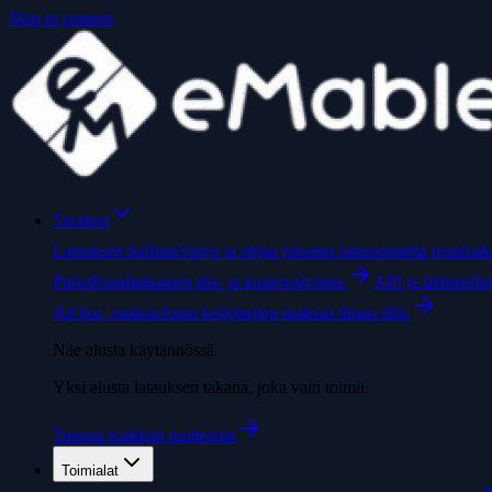
Skip to content
Tuotteet
Latauksen hallinta
Valvo ja ohjaa jokaista latauspistettä reaaliaika
Pulse
Reaaliaikainen tila- ja kuntovalvonta.
API ja liittimet
In
Ad hoc -maksu
Anna kuljettajien maksaa ilman tiliä.
Näe alusta käytännössä
Yksi alusta latauksen takana, joka vain toimii.
Tutustu kaikkiin tuotteisiin
Toimialat