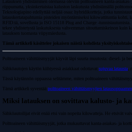
Latauksen yhdistäminen olemassa oleviin polttoaineen kanta-asiakas- 
riippumatta, yksinkertaistaa kaluston laskutusta yhdistämällä polttom
Teknologiapino edellyttää neljää osaa: hybridikortteja, jotka tunnistaut
latauskertatapahtumia pisteiden myöntämiseksi kilowattituntia kohti, l
RFID:tä, sovellusta ja ISO 15118 Plug and Charge -tunnistautumista. 
tekee yhdistetystä laskutuksesta vahvemman sitouttamiskeinon kuin ka
latauksen tuomasta viipymäedusta.
Tämä artikkeli käsittelee jokaisen näistä kohdista yksityiskohtaise
Polttoaineen vähittäismyyjät käyvät läpi suurta muutosta: diesel- ja bens
Sähköautojen käytön kiihtyessä asiakkaat odottavat
sujuvaa latausta
, 
Tässä käytännön oppaassa selitämme, miten polttoaineen vähittäismyy
Tämä artikkeli syventää
polttoaineen vähittäismyyjien latausoppaam
Miksi latauksen on sovittava kalusto- ja ka
Sähköautoilijat eivät enää etsi vain nopeita kilowatteja. He etsivät vai
Polttoaineen vähittäismyyjät, jotka mukauttavat kanta-asiakas- ja kort