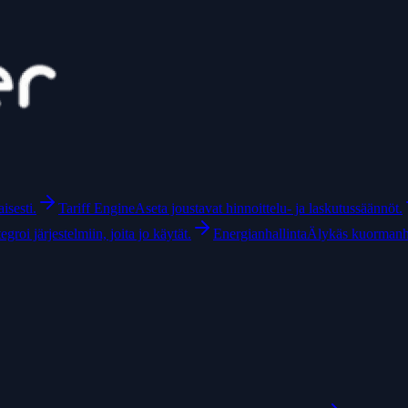
isesti.
Tariff Engine
Aseta joustavat hinnoittelu- ja laskutussäännöt.
tegroi järjestelmiin, joita jo käytät.
Energianhallinta
Älykäs kuormanhal