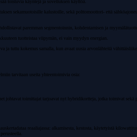
lisää toistuvia käyntejä ja sovelluksen käyttöä.
tuksen sekamuotoisille kalustoille, sekä polttomoottori- että sähköajoneuv
mahdollistavat paremman segmentoinnin, kohdentamisen ja myymälätuotte
kkuuteen tuotteistaa viipymän, ei vain myydyn energian.
ujuva ja tuttu kokemus samalla, kun avaat uusia arvonlähteitä vähittäisliik
lmiin tarvitaan useita yhteentoimivia osia:
net johtavat toimittajat tarjoavat nyt hybridikortteja, jotka toimivat sekä
auskertadataa reaaliajassa: alkamisesta, kestosta, käytetyistä kilowattitun
perusteella.