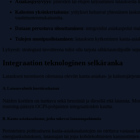
Asiakaspysyvyys
: pisteiden tai etujen tarjoaminen latauksesta 
Kaluston yksinkertaisuus
: yritykset haluavat yhtenäisen lasku
vaatimustenmukaisuutta.
Dataan perustuva sitouttaminen
: integroidut asiakaspolut 
Tulojen monipuolistaminen
: latauksen kytkeminen kanta-asia
Lyhyesti: strategiasi tavoitteena tulisi olla tarjota sähköautoilijoille s
Integraation teknologinen selkäranka
Latauksen tuomiseen olemassa oleviin kanta-asiakas- ja kalustojärjeste
A. Latausvalmiit korttiratkaisut
Näiden korttien on tuettava sekä bensiiniä ja dieseliä että latausta. Mo
roaming-pääsyn OCPI-pohjaisten integraatioiden kautta.
B. Kanta-asiakasalustat, jotka tukevat lataustapahtumia
Perinteisten polttoaineen kanta-asiakasalustojen on otettava vastaan lat
energiankulutuksen, latausajan tai jopa kohdekohtaisten kannustimien 