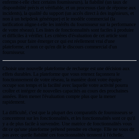
enferme-t-elle chez certains fournisseurs), la fiabilité (un taux de
disponibilité précis et vérifiable, et un processus clair de réponse aux
incidents), la qualité du support (un accès direct à des ingénieurs, et
non à un helpdesk générique) et le modèle commercial (la
tarification aligne-t-elle les intérêts du fournisseur sur la performance
de votre réseau). Les listes de fonctionnalités sont faciles à produire
et difficiles à vérifier. Les critères d'évaluation de cet article sont
conçus pour faire émerger ce qui est réellement vrai d'une
plateforme, et non ce qu'en dit le discours commercial d'un
fournisseur.
Choisir une nouvelle plateforme de recharge est une décision aux
effets durables. La plateforme que vous retenez façonnera le
fonctionnement de votre réseau, la manière dont votre équipe
occupe son temps et la facilité avec laquelle votre activité pourra
croître et intégrer de nouvelles capacités au cours des prochaines
années. Bien mener l'évaluation compte plus que la mener
rapidement.
La difficulté, c'est que la plupart des comparatifs de fournisseurs se
concentrent sur les fonctionnalités, et les fonctionnalités sont ce qu'il
y a de plus facile à survendre. Une matrice de fonctionnalités vous
dit ce qu'une plateforme prétend prendre en charge. Elle ne vous dit
pas avec quelle fiabilité ces fonctionnalités tiennent à l'échelle,