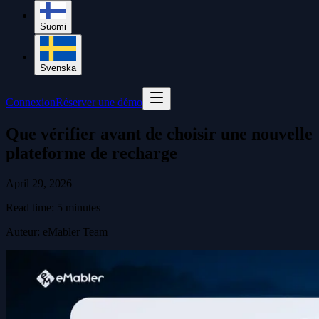
Suomi
Svenska
Connexion
Réserver une démo
Que vérifier avant de choisir une nouvelle
plateforme de recharge
April 29, 2026
Read time:
5
minutes
Auteur
:
eMabler Team