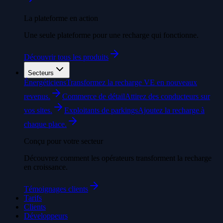
La plateforme en action
Une seule plateforme pour une recharge qui fonctionne.
Découvrir tous les produits
Secteurs
Énergéticiens
Transformez la recharge VE en nouveaux
revenus.
Commerce de détail
Attirez des conducteurs sur
vos sites.
Exploitants de parkings
Ajoutez la recharge à
chaque place.
Conçu pour votre secteur
Découvrez comment les opérateurs transforment la recharge
en croissance.
Témoignages clients
Tarifs
Clients
Développeurs