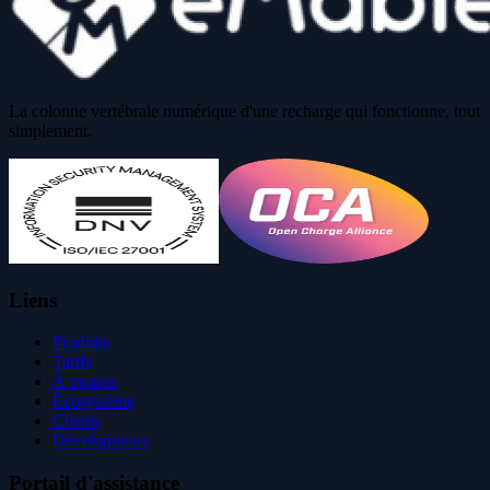
La colonne vertébrale numérique d'une recharge qui fonctionne, tout
simplement.
Liens
Produits
Tarifs
À propos
Écosystème
Clients
Développeurs
Portail d'assistance