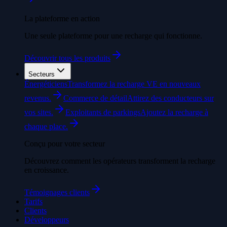
La plateforme en action
Une seule plateforme pour une recharge qui fonctionne.
Découvrir tous les produits
Secteurs
Énergéticiens
Transformez la recharge VE en nouveaux
revenus.
Commerce de détail
Attirez des conducteurs sur
vos sites.
Exploitants de parkings
Ajoutez la recharge à
chaque place.
Conçu pour votre secteur
Découvrez comment les opérateurs transforment la recharge
en croissance.
Témoignages clients
Tarifs
Clients
Développeurs