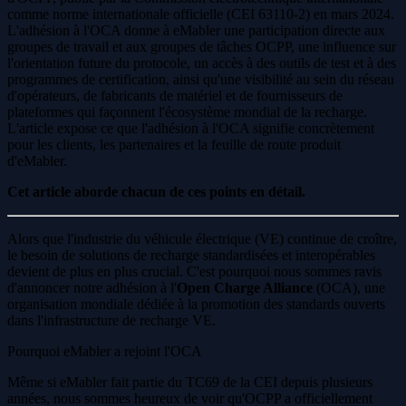
comme norme internationale officielle (CEI 63110-2) en mars 2024.
L'adhésion à l'OCA donne à eMabler une participation directe aux
groupes de travail et aux groupes de tâches OCPP, une influence sur
l'orientation future du protocole, un accès à des outils de test et à des
programmes de certification, ainsi qu'une visibilité au sein du réseau
d'opérateurs, de fabricants de matériel et de fournisseurs de
plateformes qui façonnent l'écosystème mondial de la recharge.
L'article expose ce que l'adhésion à l'OCA signifie concrètement
pour les clients, les partenaires et la feuille de route produit
d'eMabler.
Cet article aborde chacun de ces points en détail.
Alors que l'industrie du véhicule électrique (VE) continue de croître,
le besoin de solutions de recharge standardisées et interopérables
devient de plus en plus crucial. C'est pourquoi nous sommes ravis
d'annoncer notre adhésion à l'
Open Charge Alliance
(OCA), une
organisation mondiale dédiée à la promotion des standards ouverts
dans l'infrastructure de recharge VE.
Pourquoi eMabler a rejoint l'OCA
Même si eMabler fait partie du TC69 de la CEI depuis plusieurs
années, nous sommes heureux de voir qu'OCPP a officiellement