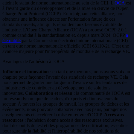
atteint le statut de norme internationale au sein de la CEI. L'
OCA
est
à l'avant-garde du développement et de la mise en œuvre de l'Open
Charge Point Protocol (OCPP). En rejoignant cette alliance, nous
obtenons une influence directe sur l'orientation future de ces
standards ouverts, afin qu'ils répondent aux besoins évolutifs de
l'industrie. L'Open Charge Alliance (OCA) a proposé OCPP 2.0.1
comme candidat à la standardisation et, depuis mars 2024, OCPP
a
été publié
par la Commission électrotechnique internationale (CEI)
en tant que norme internationale officielle (CEI 63110-2). C'est une
avancée majeure pour l'interopérabilité mondiale de la recharge VE.
Avantages de l'adhésion à l'OCA
Influence et innovation
: en tant que membres, nous avons voix au
chapitre pour façonner l'avenir des standards de recharge VE. Cela
nous permet de garder une longueur d'avance sur les tendances de
l'industrie et de contribuer au développement de solutions
innovantes.
Collaboration et réseau
: la communauté de l'OCA est
un réseau dynamique de leaders, d'experts et d'innovateurs du
secteur. À travers les groupes de travail, les groupes de tâches et les
événements, nous pouvons collaborer avec nos pairs, partager nos
enseignements et accélérer la mise en œuvre d'OCPP.
Accès aux
ressources
: l'adhésion donne accès à des ressources exclusives,
dont des outils de test et des programmes de certification, essentiels
pour garantir la fiabilité et l'interopérabilité de nos solutions de