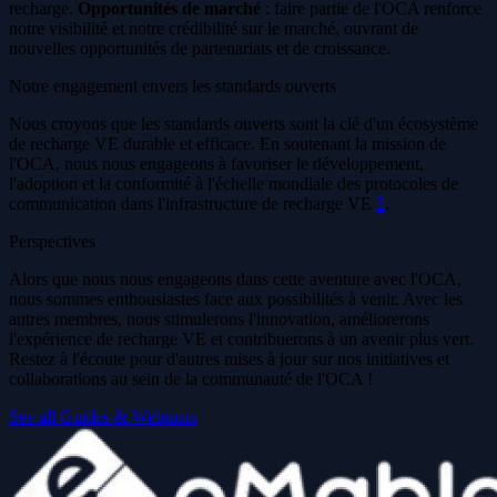
recharge.
Opportunités de marché
: faire partie de l'OCA renforce
notre visibilité et notre crédibilité sur le marché, ouvrant de
nouvelles opportunités de partenariats et de croissance.
Notre engagement envers les standards ouverts
Nous croyons que les standards ouverts sont la clé d'un écosystème
de recharge VE durable et efficace. En soutenant la mission de
l'OCA, nous nous engageons à favoriser le développement,
l'adoption et la conformité à l'échelle mondiale des protocoles de
communication dans l'infrastructure de recharge VE
2
.
Perspectives
Alors que nous nous engageons dans cette aventure avec l'OCA,
nous sommes enthousiastes face aux possibilités à venir. Avec les
autres membres, nous stimulerons l'innovation, améliorerons
l'expérience de recharge VE et contribuerons à un avenir plus vert.
Restez à l'écoute pour d'autres mises à jour sur nos initiatives et
collaborations au sein de la communauté de l'OCA !
See all Guides & Webinars