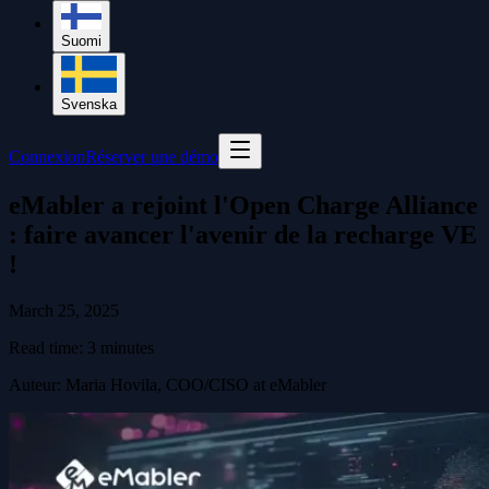
Suomi
Svenska
Connexion
Réserver une démo
eMabler a rejoint l'Open Charge Alliance
: faire avancer l'avenir de la recharge VE
!
March 25, 2025
Read time:
3
minutes
Auteur
:
Maria Hovila, COO/CISO at eMabler