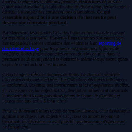
années. Lorsque les incitations, pénalités et structures de prix des
constructeurs évoluent, la planification de flotte à long terme devient
difficile à dissocier des considérations d'émissions.
Ce qui
ressemble aujourd'hui à une décision d'achat neutre peut
devenir une contrainte plus tard.
Parallèlement, les objectifs CO₂ des flottes entrent dans le paysage
du reporting d'entreprise. Plusieurs États membres s'orientent vers
des exigences liant les émissions des véhicules à un
reporting de
durabilité plus large
pour les grandes organisations. Voitures de
société et flottes professionnelles entrent de plus en plus dans le
périmètre de la divulgation des émissions, même lorsqu'aucun quota
explicite de réduction n'est imposé.
Cela change le rôle des données de flotte. Le choix du véhicule
affecte les émissions déclarées. Les émissions déclarées influencent
la conformité, l'examen des investisseurs et les engagements publics.
En conséquence, les objectifs CO₂ des flottes influencent désormais
la manière dont les organisations gèrent le risque, le reporting et
l'exposition aux coûts à long terme.
Pour les flottes aux longs cycles de renouvellement, cette dynamique
signifie une chose. Les objectifs CO₂ fixés en amont façonnent
désormais les décisions en aval plus tôt que beaucoup d'opérateurs
ne l'imaginent.