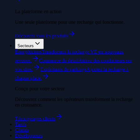
La plateforme en action
Une seule plateforme pour une recharge qui fonctionne.
Découvrir tous les produits
Secteurs
Énergéticiens
Transformez la recharge VE en nouveaux
revenus.
Commerce de détail
Attirez des conducteurs sur
vos sites.
Exploitants de parkings
Ajoutez la recharge à
chaque place.
Conçu pour votre secteur
Découvrez comment les opérateurs transforment la recharge
en croissance.
Témoignages clients
Tarifs
Clients
Développeurs