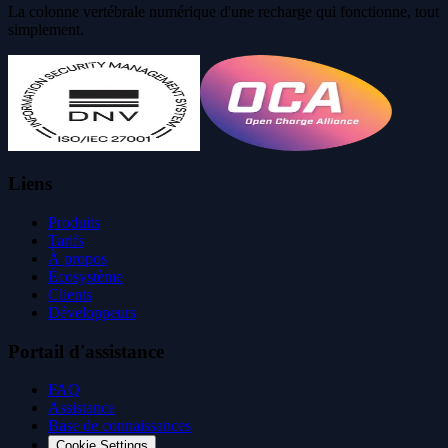
La colonne vertébrale numérique d'une recharge qui fonctionne, tout
simplement.
Liens
Produits
Tarifs
À propos
Écosystème
Clients
Développeurs
Portail d'assistance
FAQ
Assistance
Base de connaissances
Cookie Settings