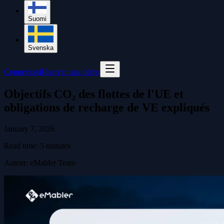
Suomi
Svenska
Connexion
Réserver une démo
Objectifs CO₂ des flottes de l'UE et
obligations de recharge de VE expliqués
January 7, 2026
Read time:
5
minutes
Auteur
:
eMabler Team