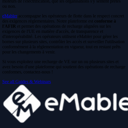
moteurs de l'électrification, que les organisations s'y sentent prêtes
ou non.
eMabler
accompagne les opérateurs de flotte dans le respect concret
des exigences réglementaires. Notre plateforme est
conforme à
l'AFIR
et permet des opérations de recharge alignées sur les
exigences de l'UE en matière d'accès, de transparence et
d'interopérabilité. Les opérateurs utilisent eMabler pour gérer les
bornes sur plusieurs sites, contrôler les accès et surveiller l'utilisation
conformément à la réglementation en vigueur, tout en restant prêts
pour les changements à venir.
Si vous exploitez une recharge de VE sur un ou plusieurs sites et
avez besoin d'une plateforme qui soutient des opérations de recharge
conformes, contactez-nous !
See all Guides & Webinars