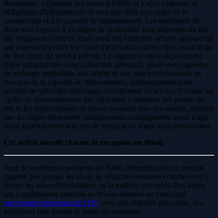
thermiques, expansion des zones à faibles et à zéro émission, et
obligations d'infrastructure de recharge liées aux codes de la
construction et à la capacité de stationnement. Les opérateurs de
flotte sont exposés à un risque de conformité non seulement du fait
des obligations directes, mais aussi des véhicules achetés aujourd'hui
qui pourraient perdre leur droit d'accès aux centres-villes avant la fin
de leur durée de service prévue. Le règlement sur le déploiement
d'une infrastructure pour carburants alternatifs ajoute des exigences
de recharge applicables aux dépôts et aux sites professionnels en
fonction de la capacité de stationnement, indépendamment du
nombre de véhicules électriques actuellement en service. Comme les
cycles de renouvellement des véhicules, l'obtention des permis de
site et les renforcements de réseau prennent tous des années, attendre
que les règles deviennent juridiquement contraignantes avant d'agir
laisse généralement trop peu de temps pour réagir sans perturbation.
Cet article aborde chacun de ces points en détail.
Pour de nombreux opérateurs de flotte, l'électrification ne devient
urgente que lorsque les choix de véhicules existants commencent à
limiter les zones d'exploitation ou la maîtrise des coûts. Des règles
qui s'appliquaient autrefois au niveau national ou municipal
proviennent désormais de l'UE
, avec des objectifs plus clairs, des
échéances plus fermes et moins d'exemptions.