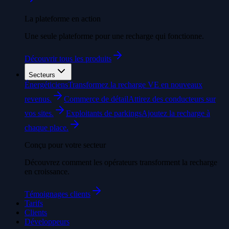
La plateforme en action
Une seule plateforme pour une recharge qui fonctionne.
Découvrir tous les produits
Secteurs
Énergéticiens
Transformez la recharge VE en nouveaux
revenus.
Commerce de détail
Attirez des conducteurs sur
vos sites.
Exploitants de parkings
Ajoutez la recharge à
chaque place.
Conçu pour votre secteur
Découvrez comment les opérateurs transforment la recharge
en croissance.
Témoignages clients
Tarifs
Clients
Développeurs