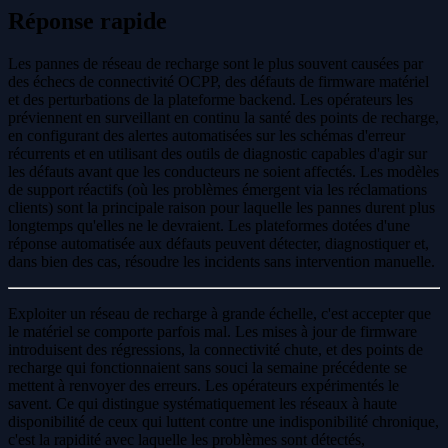
Réponse rapide
Les pannes de réseau de recharge sont le plus souvent causées par
des échecs de connectivité OCPP, des défauts de firmware matériel
et des perturbations de la plateforme backend. Les opérateurs les
préviennent en surveillant en continu la santé des points de recharge,
en configurant des alertes automatisées sur les schémas d'erreur
récurrents et en utilisant des outils de diagnostic capables d'agir sur
les défauts avant que les conducteurs ne soient affectés. Les modèles
de support réactifs (où les problèmes émergent via les réclamations
clients) sont la principale raison pour laquelle les pannes durent plus
longtemps qu'elles ne le devraient. Les plateformes dotées d'une
réponse automatisée aux défauts peuvent détecter, diagnostiquer et,
dans bien des cas, résoudre les incidents sans intervention manuelle.
Exploiter un réseau de recharge à grande échelle, c'est accepter que
le matériel se comporte parfois mal. Les mises à jour de firmware
introduisent des régressions, la connectivité chute, et des points de
recharge qui fonctionnaient sans souci la semaine précédente se
mettent à renvoyer des erreurs. Les opérateurs expérimentés le
savent. Ce qui distingue systématiquement les réseaux à haute
disponibilité de ceux qui luttent contre une indisponibilité chronique,
c'est la rapidité avec laquelle les problèmes sont détectés,