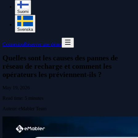
Suomi
Svenska
Connexion
Réserver une démo
Quelles sont les causes des pannes de
réseau de recharge et comment les
opérateurs les préviennent-ils ?
May 19, 2026
Read time:
5
minutes
Auteur
:
eMabler Team