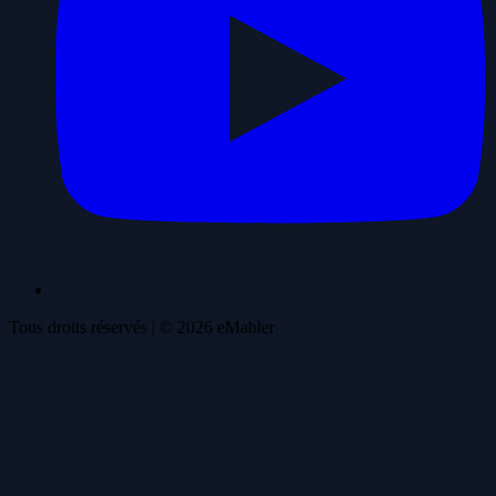
Tous droits réservés
| ©
2026
eMabler