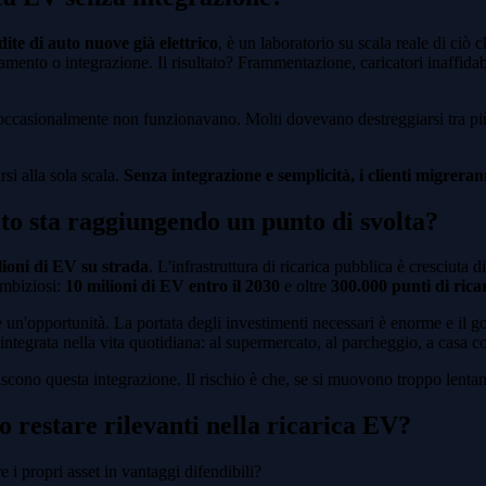
ite di auto nuove già elettrico
, è un laboratorio su scala reale di ci
inamento o integrazione. Il risultato? Frammentazione, caricatori inaffidab
di occasionalmente non funzionavano. Molti dovevano destreggiarsi tra p
si alla sola scala.
Senza integrazione e semplicità, i clienti migrera
to sta raggiungendo un punto di svolta?
lioni di EV su strada
. L'infrastruttura di ricarica pubblica è cresciuta d
ambiziosi:
10 milioni di EV entro il 2030
e oltre
300.000 punti di rica
a e un'opportunità. La portata degli investimenti necessari è enorme e il g
ntegrata nella vita quotidiana: al supermercato, al parcheggio, a casa co
iscono questa integrazione. Il rischio è che, se si muovono troppo lentam
o restare rilevanti nella ricarica EV?
i propri asset in vantaggi difendibili?