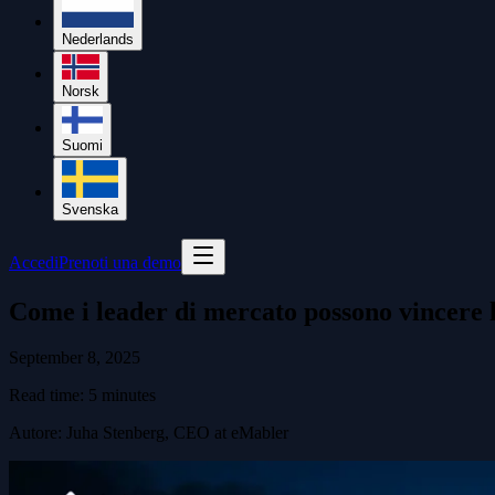
Nederlands
Norsk
Suomi
Svenska
Accedi
Prenoti una demo
Come i leader di mercato possono vincere l
September 8, 2025
Read time:
5
minutes
Autore
:
Juha Stenberg, CEO at eMabler