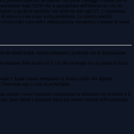
ri non possono replicare facilmente, ma questi vantaggi si traducono in
multaneamente dagli OEM che si appropriano dell'interfaccia con chi
riore a quella di qualsiasi rete dedicata solo agli EV. L'esperienza
 di nuovo a casa come scelta predefinita. Le quattro priorità
e sessioni per cross-sell e ottimizzazione energetica; e trattare lo smart
i di clienti fedeli, marchi affermati e profonde reti di distribuzione.
da evoluzione della ricarica EV ciò che un tempo era un punto di forza
le e Apple stanno integrando la ricarica nella vita digitale
n l'ennesima app o carta in portafoglio.
ata mentre i nuovi operatori conquistano la relazione con il cliente e il
cala, base clienti e presenza fisica per restare centrali nell'ecosistema