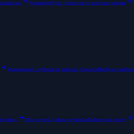
nuovi ricavi.
Rivenditori
Porti i conducenti nei suoi punti vendita.
Programma di certificazione dei punti di ricarica
Hardware certifica
 elettrici.
Blog e news
Le ultime novità da eMabler e dal settore.