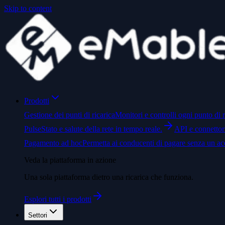
Skip to content
Prodotti
Gestione dei punti di ricarica
Monitori e controlli ogni punto di r
Pulse
Stato e salute della rete in tempo reale.
API e connettor
Pagamento ad hoc
Permetta ai conducenti di pagare senza un ac
Veda la piattaforma in azione
Una sola piattaforma dietro una ricarica che funziona.
Esplori tutti i prodotti
Settori