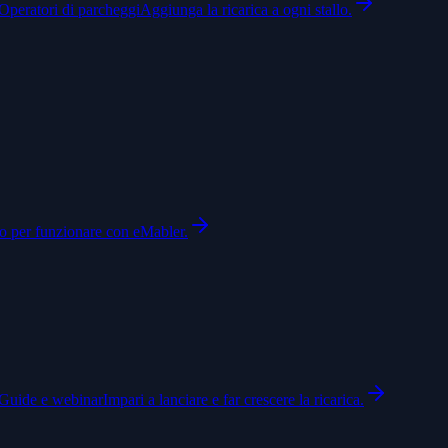
Operatori di parcheggi
Aggiunga la ricarica a ogni stallo.
to per funzionare con eMabler.
Guide e webinar
Impari a lanciare e far crescere la ricarica.