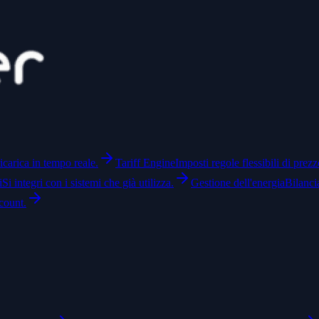
icarica in tempo reale.
Tariff Engine
Imposti regole flessibili di prezz
i
Si integri con i sistemi che già utilizza.
Gestione dell'energia
Bilanci
count.