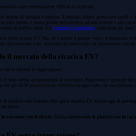
ssiedono asset estremamente difficili da replicare.
 con milioni di famiglie e imprese. Emettono fatture, gestiscono tariffe e 
ricarica rapida, e sanno gestire infrastruttura ad alto volume e alta capa
olano di traffico retail. Gli
operatori di parcheggi
controllano gli spazi i
s della ricarica EV. Ma, ed è questo il grande «ma», si traducono in lea
me un ripensamento o un «esercizio di conformità», si ritroveranno scavalc
 il mercato della ricarica EV?
no che le aziende le raggiungano.
è l'auto stessa ad autenticarsi al caricatore. Pagamento e gestione del co
ca che gli OEM possiederanno l'interfaccia ogni volta che una persona co
di utenti in tutta Europa offre già la ricarica EV tramite app di parch
 un tocco.
la relazione con il cliente.
Stanno
costruendo le piattaforme in cui 
ica EV senza integrazione?