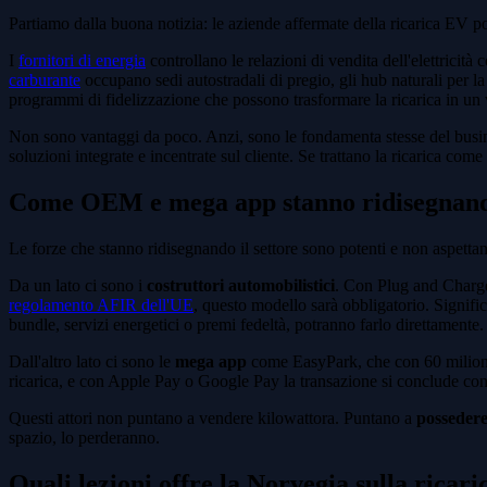
Partiamo dalla buona notizia: le aziende affermate della ricarica EV po
I
fornitori di energia
controllano le relazioni di vendita dell'elettricità
carburante
occupano sedi autostradali di pregio, gli hub naturali per la 
programmi di fidelizzazione che possono trasformare la ricarica in un v
Non sono vantaggi da poco. Anzi, sono le fondamenta stesse del busines
soluzioni integrate e incentrate sul cliente. Se trattano la ricarica co
Come OEM e mega app stanno ridisegnando
Le forze che stanno ridisegnando il settore sono potenti e non aspetta
Da un lato ci sono i
costruttori automobilistici
. Con Plug and Charge, 
regolamento AFIR dell'UE
, questo modello sarà obbligatorio. Signifi
bundle, servizi energetici o premi fedeltà, potranno farlo direttamente.
Dall'altro lato ci sono le
mega app
come EasyPark, che con 60 milioni 
ricarica, e con Apple Pay o Google Pay la transazione si conclude con
Questi attori non puntano a vendere kilowattora. Puntano a
possedere 
spazio, lo perderanno.
Quali lezioni offre la Norvegia sulla ricar