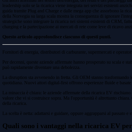
Gli attori affermati nei settori dell'energia, del retail e dei parchegg
leadership solo se la ricarica viene integrata nei servizi esistenti an
guida tramite Plug and Charge e dalle mega app che assorbono la ricari
della Norvegia su larga scala mostra la conseguenza di ignorare l'integ
strategiche sono integrare la ricarica nei sistemi esistenti di CRM, fattur
charging e la partecipazione ai mercati di rete come leve di ricavo an
Questo articolo approfondisce ciascuno di questi punti.
Fornitori di energia, distributori di carburante, supermercati e operato
Per decenni, queste aziende affermate hanno prosperato su scala e stabi
può rapidamente diventare una debolezza.
La disruption sta avvenendo in fretta. Gli OEM stanno trasformando le
quotidiana. Nuovi attori digital-first offrono esperienze fluide e basat
La minaccia è chiara: le aziende affermate della ricarica EV rischiano d
valore che vi si costruisce sopra. Ma l'opportunità è altrettanto chiara. 
della ricarica.
La scelta è netta: adattarsi e guidare, oppure aggrapparsi al passato e s
Quali sono i vantaggi nella ricarica EV per