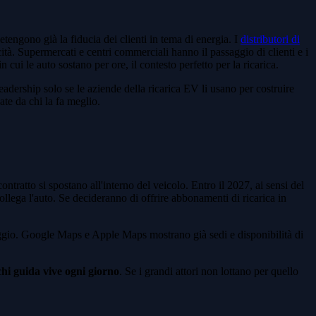
detengono già la fiducia dei clienti in tema di energia. I
distributori di
cità. Supermercati e centri commerciali hanno il passaggio di clienti e i
n cui le auto sostano per ore, il contesto perfetto per la ricarica.
dership solo se le aziende della ricarica EV li usano per costruire
ate da chi la fa meglio.
ntratto si spostano all'interno del veicolo. Entro il 2027, ai sensi del
llega l'auto. Se decideranno di offrire abbonamenti di ricarica in
eggio. Google Maps e Apple Maps mostrano già sedi e disponibilità di
chi guida vive ogni giorno
. Se i grandi attori non lottano per quello