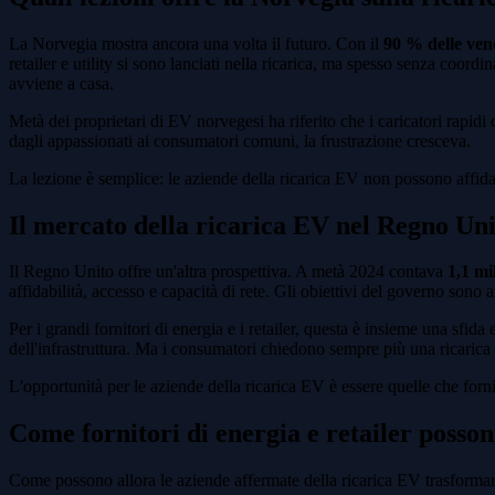
La Norvegia mostra ancora una volta il futuro. Con il
90 % delle vend
retailer e utility si sono lanciati nella ricarica, ma spesso senza coord
avviene a casa.
Metà dei proprietari di EV norvegesi ha riferito che i caricatori rapi
dagli appassionati ai consumatori comuni, la frustrazione cresceva.
La lezione è semplice: le aziende della ricarica EV non possono affidar
Il mercato della ricarica EV nel Regno Uni
Il Regno Unito offre un'altra prospettiva. A metà 2024 contava
1,1 mi
affidabilità, accesso e capacità di rete. Gli obiettivi del governo sono 
Per i grandi fornitori di energia e i retailer, questa è insieme una sfid
dell'infrastruttura. Ma i consumatori chiedono sempre più una ricarica i
L'opportunità per le aziende della ricarica EV è essere quelle che forn
Come fornitori di energia e retailer posson
Come possono allora le aziende affermate della ricarica EV trasformare 