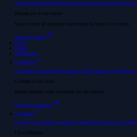
Aziende energetiche
Trasformi la ricarica dei veicoli elettrici in 
Pensato per il suo settore
Scopra come gli operatori trasformano la ricarica in crescita.
Storie dei clienti
Prezzi
Clienti
Sviluppatori
Ecosistemi
Connettore Salesforce
Sincronizzi i dati di ricarica in Salesforce.
Colleghi il suo stack
Integri eMabler negli strumenti che già utilizza.
Esplori l'ecosistema
Chi siamo
Lavora con noi
Aiuti a costruire il futuro della ricarica dei veicoli
Chi è eMabler