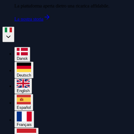
La piattaforma aperta dietro una ricarica affidabile.
La nostra storia
Dansk
Deutsch
English
Español
Français