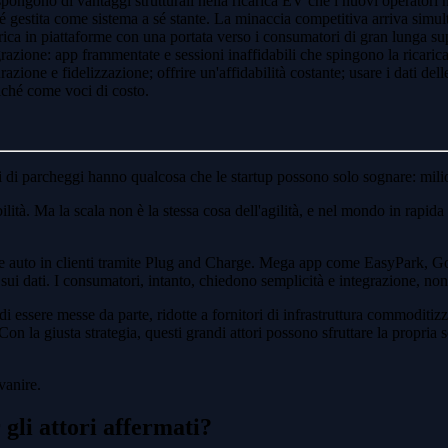
i dispongono di vantaggi strutturali nella ricarica EV che i nuovi operato
ziché gestita come sistema a sé stante. La minaccia competitiva arriva si
ca in piattaforme con una portata verso i consumatori di gran lunga supe
razione: app frammentate e sessioni inaffidabili che spingono la ricarica
azione e fidelizzazione; offrire un'affidabilità costante; usare i dati dell
ziché come voci di costo.
ri di parcheggi hanno qualcosa che le startup possono solo sognare: milion
lità. Ma la scala non è la stessa cosa dell'agilità, e nel mondo in rapi
 auto in clienti tramite Plug and Charge. Mega app come EasyPark, Goog
e sui dati. I consumatori, intanto, chiedono semplicità e integrazione, no
i essere messe da parte, ridotte a fornitori di infrastruttura commoditizz
Con la giusta strategia, questi grandi attori possono sfruttare la propria s
vanire.
 gli attori affermati?