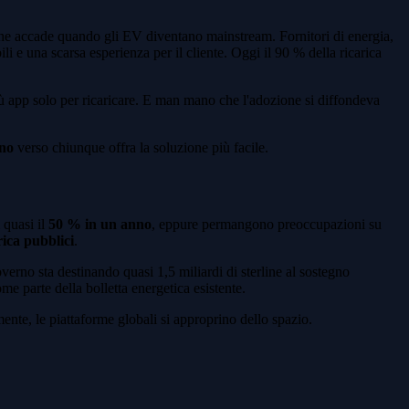
ò che accade quando gli EV diventano mainstream. Fornitori di energia,
ili e una scarsa esperienza per il cliente. Oggi il 90 % della ricarica
iù app solo per ricaricare. E man mano che l'adozione si diffondeva
nno
verso chiunque offra la soluzione più facile.
i quasi il
50 % in un anno
, eppure permangono preoccupazioni su
rica pubblici
.
overno sta destinando quasi 1,5 miliardi di sterline al sostegno
me parte della bolletta energetica esistente.
ente, le piattaforme globali si approprino dello spazio.