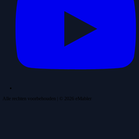
Alle rechten voorbehouden
| ©
2026
eMabler