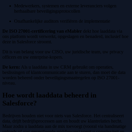
Medewerkers, systemen en externe leveranciers volgen
herhaalbare beveiligingsprotocollen
Onafhankelijke auditors verifiëren de implementatie
De ISO 27001-certificering van eMabler
dekt hoe laaddata via
ons platform wordt verwerkt, opgeslagen en benaderd, inclusief hoe
deze in Salesforce stroomt.
Dit is van belang voor uw CISO, uw juridische team, uw privacy
officers en uw enterprise-kopers.
De kern:
Als u laaddata in uw CRM gebruikt om operaties,
beslissingen of klantcommunicatie aan te sturen, dan moet die data
worden beheerd onder beveiligingsmaatregelen op ISO 27001-
niveau.
Hoe wordt laaddata beheerd in
Salesforce?
Bedrijven houden niet voor niets van Salesforce. Het centraliseert
data, drijft bedrijfsprocessen aan en houdt uw klantrelaties hecht.
Maar zodra u laaddata aan de mix toevoegt (vooral via handmatige
uploads of niet-geverifieerde middleware) voegt u complexiteit en