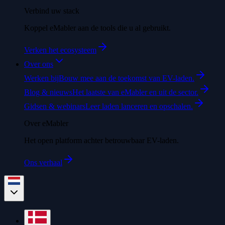
Verbind uw stack
Koppel eMabler aan de tools die u al gebruikt.
Verken het ecosysteem
Over ons
Werken bij
Bouw mee aan de toekomst van EV-laden.
Blog & nieuws
Het laatste van eMabler en uit de sector.
Gidsen & webinars
Leer laden lanceren en opschalen.
Over eMabler
Het open platform achter betrouwbaar EV-laden.
Ons verhaal