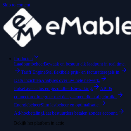
Skip to content
Producten
Laadpuntbeheer
Bewaak en bestuur elk laadpunt in real time.
Tariff Engine
Stel flexibele prijs- en facturatieregels in.
Data-inzichten
Analyses over uw hele netwerk.
Pulse
Live status en gezondheidsbewaking.
API &
connectoren
Integreer met de systemen die u al gebruikt.
Energiebeheer
Slim lastbeheer en optimalisatie.
Ad-hocbetaling
Laat bestuurders betalen zonder account.
Bekijk het platform in actie