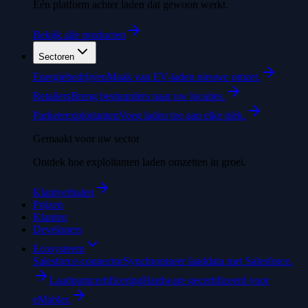
Eén platform achter laden dat gewoon werkt.
Bekijk alle producten
Sectoren
Energiebedrijven
Maak van EV-laden nieuwe omzet.
Retailers
Breng bestuurders naar uw locaties.
Parkeerexploitanten
Voeg laden toe aan elke plek.
Gemaakt voor uw sector
Ontdek hoe exploitanten laden omzetten in groei.
Klantverhalen
Prijzen
Klanten
Developers
Ecosysteem
Salesforce-connector
Synchroniseer laaddata met Salesforce.
Laadpuntcertificering
Hardware gecertificeerd voor
eMabler.