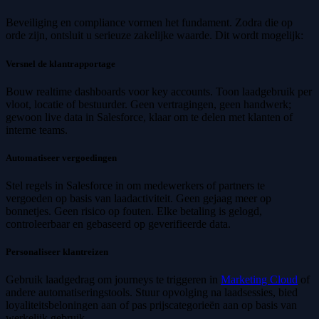
Beveiliging en compliance vormen het fundament. Zodra die op
orde zijn, ontsluit u serieuze zakelijke waarde. Dit wordt mogelijk:
Versnel de klantrapportage
Bouw realtime dashboards voor key accounts. Toon laadgebruik per
vloot, locatie of bestuurder. Geen vertragingen, geen handwerk;
gewoon live data in Salesforce, klaar om te delen met klanten of
interne teams.
Automatiseer vergoedingen
Stel regels in Salesforce in om medewerkers of partners te
vergoeden op basis van laadactiviteit. Geen gejaag meer op
bonnetjes. Geen risico op fouten. Elke betaling is gelogd,
controleerbaar en gebaseerd op geverifieerde data.
Personaliseer klantreizen
Gebruik laadgedrag om journeys te triggeren in
Marketing Cloud
of
andere automatiseringstools. Stuur opvolging na laadsessies, bied
loyaliteitsbeloningen aan of pas prijscategorieën aan op basis van
werkelijk gebruik.