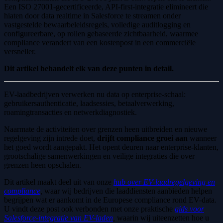
Een ISO 27001-gecertificeerde, API-first-integratie elimineert die
hiaten door data realtime in Salesforce te streamen onder
vastgestelde bewaarbeleidsregels, volledige auditlogging en
configureerbare, op rollen gebaseerde zichtbaarheid, waarmee
compliance verandert van een kostenpost in een commerciële
versneller.
Dit artikel behandelt elk van deze punten in detail.
EV-laadbedrijven verwerken nu data op enterprise-schaal:
gebruikersauthenticatie, laadsessies, betaalverwerking,
roamingtransacties en netwerkdiagnostiek.
Naarmate de activiteiten over grenzen heen uitbreiden en nieuwe
regelgeving zijn intrede doet,
drijft compliance groei aan
wanneer
het goed wordt aangepakt. Het opent deuren naar enterprise-klanten,
grootschalige samenwerkingen en veilige integraties die over
grenzen heen opschalen.
Dit artikel maakt deel uit van onze
hub over EV-laadregelgeving en
compliance
,
waar wij bedrijven die laaddiensten aanbieden helpen
begrijpen wat er aankomt in de Europese compliance rond EV-data.
U vindt deze post ook verbonden met onze praktische
gids voor
Salesforce-integratie van EV-laden
,
waarin wij uiteenzetten hoe u