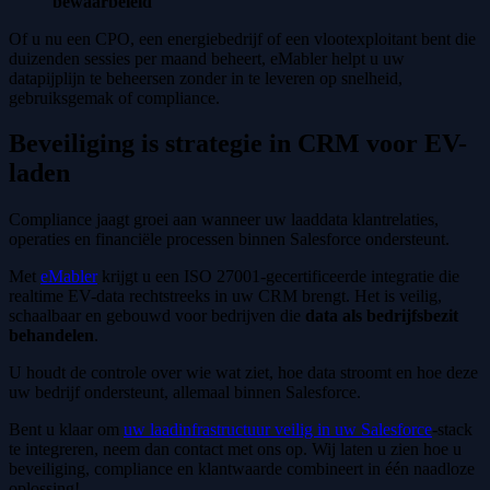
bewaarbeleid
Of u nu een CPO, een energiebedrijf of een vlootexploitant bent die
duizenden sessies per maand beheert, eMabler helpt u uw
datapijplijn te beheersen zonder in te leveren op snelheid,
gebruiksgemak of compliance.
Beveiliging is strategie in CRM voor EV-
laden
Compliance jaagt groei aan wanneer uw laaddata klantrelaties,
operaties en financiële processen binnen Salesforce ondersteunt.
Met
eMabler
krijgt u een ISO 27001-gecertificeerde integratie die
realtime EV-data rechtstreeks in uw CRM brengt. Het is veilig,
schaalbaar en gebouwd voor bedrijven die
data als bedrijfsbezit
behandelen
.
U houdt de controle over wie wat ziet, hoe data stroomt en hoe deze
uw bedrijf ondersteunt, allemaal binnen Salesforce.
Bent u klaar om
uw laadinfrastructuur veilig in uw Salesforce
-stack
te integreren, neem dan contact met ons op. Wij laten u zien hoe u
beveiliging, compliance en klantwaarde combineert in één naadloze
oplossing!