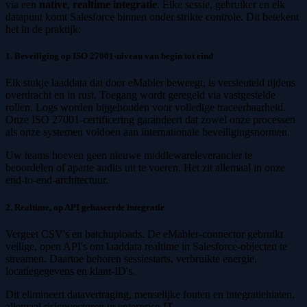
via een
native
,
realtime integratie
. Elke sessie, gebruiker en elk
datapunt komt Salesforce binnen onder strikte controle. Dit betekent
het in de praktijk:
1. Beveiliging op ISO 27001-niveau van begin tot eind
Elk stukje laaddata dat door eMabler beweegt, is versleuteld tijdens
overdracht en in rust. Toegang wordt geregeld via vastgestelde
rollen. Logs worden bijgehouden voor volledige traceerbaarheid.
Onze ISO 27001-certificering garandeert dat zowel onze processen
als onze systemen voldoen aan internationale beveiligingsnormen.
Uw teams hoeven geen nieuwe middlewareleverancier te
beoordelen of aparte audits uit te voeren. Het zit allemaal in onze
end-to-end-architectuur.
2. Realtime, op API gebaseerde integratie
Vergeet CSV's en batchuploads. De eMabler-connector gebruikt
veilige, open API's om laaddata realtime in Salesforce-objecten te
streamen. Daartoe behoren sessiestarts, verbruikte energie,
locatiegegevens en klant-ID's.
Dit elimineert datavertraging, menselijke fouten en integratiehiaten,
allemaal risicovectoren in enterprise-IT.