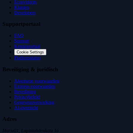
Ecosysteem
Klanten
Developers
Supportportaal
FAQ
Support
Kennisportaal
Cookie Settings
Platformstatus
Beveiliging & juridisch
Algemene voorwaarden
Express-voorwaarden
Beveiliging
Privacybeleid
Gegevensverwerking
AI-overzicht
Adres
Maria01, Lapinlahdenkatu 16