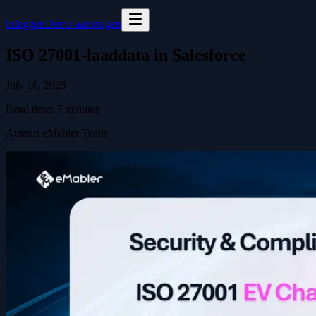
Inloggen
Demo aanvragen
ISO 27001-laaddata in Salesforce
July 16, 2025
Read time:
7
minutes
Auteur
:
eMabler Team