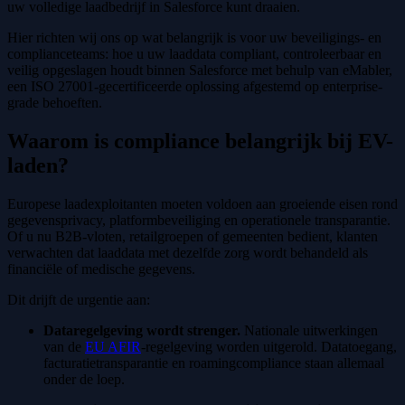
uw volledige laadbedrijf in Salesforce kunt draaien.
Hier richten wij ons op wat belangrijk is voor uw beveiligings- en
complianceteams: hoe u uw laaddata compliant, controleerbaar en
veilig opgeslagen houdt binnen Salesforce met behulp van eMabler,
een ISO 27001-gecertificeerde oplossing afgestemd op enterprise-
grade behoeften.
Waarom is compliance belangrijk bij EV-
laden?
Europese laadexploitanten moeten voldoen aan groeiende eisen rond
gegevensprivacy, platformbeveiliging en operationele transparantie.
Of u nu B2B-vloten, retailgroepen of gemeenten bedient, klanten
verwachten dat laaddata met dezelfde zorg wordt behandeld als
financiële of medische gegevens.
Dit drijft de urgentie aan:
Dataregelgeving wordt strenger.
Nationale uitwerkingen
van de
EU AFIR
-regelgeving worden uitgerold. Datatoegang,
facturatietransparantie en roamingcompliance staan allemaal
onder de loep.