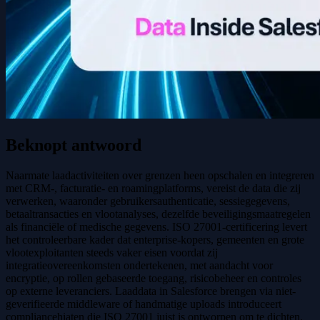
Beknopt antwoord
Naarmate laadactiviteiten over grenzen heen opschalen en integreren
met CRM-, facturatie- en roamingplatforms, vereist de data die zij
verwerken, waaronder gebruikersauthenticatie, sessiegegevens,
betaaltransacties en vlootanalyses, dezelfde beveiligingsmaatregelen
als financiële of medische gegevens. ISO 27001-certificering levert
het controleerbare kader dat enterprise-kopers, gemeenten en grote
vlootexploitanten steeds vaker eisen voordat zij
integratieovereenkomsten ondertekenen, met aandacht voor
encryptie, op rollen gebaseerde toegang, risicobeheer en controles
op externe leveranciers. Laaddata in Salesforce brengen via niet-
geverifieerde middleware of handmatige uploads introduceert
compliancehiaten die ISO 27001 juist is ontworpen om te dichten.