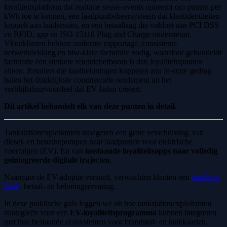
loyaliteitsplatform dat realtime sessie-events opneemt om punten per
kWh toe te kennen, een laadpuntbeheersysteem dat klantidentiteiten
koppelt aan laadsessies, en een betaallaag die voldoet aan PCI DSS
en RFID, app en ISO 15118 Plug and Charge ondersteunt.
Vlootklanten hebben uniforme rapportage, consistente
netwerkdekking en btw-klare facturatie nodig, waardoor gebundelde
facturatie een sterkere retentiehefboom is dan loyaliteitspunten
alleen. Retailers die laadbeloningen koppelen aan in-store gedrag
halen het duidelijkste commerciële rendement uit het
verblijfsduurvoordeel dat EV-laden creëert.
Dit artikel behandelt elk van deze punten in detail.
Tankstationexploitanten navigeren een grote verschuiving: van
diesel- en benzinepompen naar laadpunten voor elektrische
voertuigen (EV). En van
losstaande loyaliteitsapps naar volledig
geïntegreerde digitale trajecten
.
Naarmate de EV-adoptie versnelt, verwachten klanten een
naadloze
laad-
, betaal- en beloningservaring.
In deze praktische gids leggen we uit hoe tankstationexploitanten
strategieën voor een
EV-loyaliteitsprogramma
kunnen integreren
met hun bestaande ecosystemen voor brandstof- en tankkaarten.