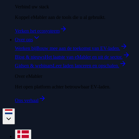
Verbind uw stack
Koppel eMabler aan de tools die u al gebruikt.
Verken het ecosysteem
Over ons
Werken bij
Bouw mee aan de toekomst van EV-laden.
Blog & nieuws
Het laatste van eMabler en uit de sector.
Gidsen & webinars
Leer laden lanceren en opschalen.
Over eMabler
Het open platform achter betrouwbaar EV-laden.
Ons verhaal