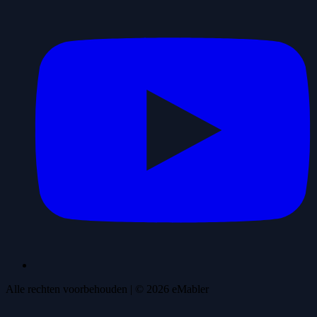
Alle rechten voorbehouden
| ©
2026
eMabler