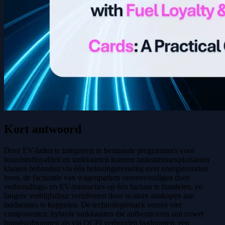
Kort antwoord
Door EV-laden te integreren in bestaande programma's voor
brandstofloyaliteit en tankkaarten kunnen tankstationexploitanten
klanten behouden via één beloningservaring over energiesoorten
heen, de facturatie van wagenparken vereenvoudigen door
verbrandings- en EV-transacties op één factuur te bundelen, en
langere verblijfsduur verzilveren door in-store aankopen aan
laadsessies te koppelen. De technologiestack vereist vier
componenten: hybride tankkaarten die authenticeren aan zowel
brandstofpompen als via OCPI verbonden laadpunten, een