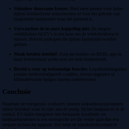
Stimuleer duurzame keuzes
: Bied meer punten voor laden
tijdens koolstofarme netmomenten of voor het gebruik van
langzamere laadpunten waar dat passend is.
Verwaarloos de in-store koppeling niet
: De langere
verblijfsduur bij EV's is een kans om de winkelverkoop te
stuwen. Beloon aankopen die tijdens laadsessies worden
gedaan.
Maak betalen intuïtief
: Zorg dat betalen via RFID, app en
kaart betrouwbaar werkt over uw hele laadnetwerk.
Bereid u voor op toekomstige functies
: Loyaliteitsintegraties
zouden merkoverstijgende coalities, niveau-upgrades of
klimaatbewuste badges moeten ondersteunen.
Conclusie
Naarmate de energiemix evolueert, moeten tankstationexploitanten
rijders bereiken waar ze zijn: aan de pomp, bij het laadpunt en in de
winkel. EV-laden integreren met bestaande loyaliteits- en
tankkaartsystemen is een strategische zet die verder gaat dan een
simpele technische upgrade. Het helpt de klantbetrokkenheid te