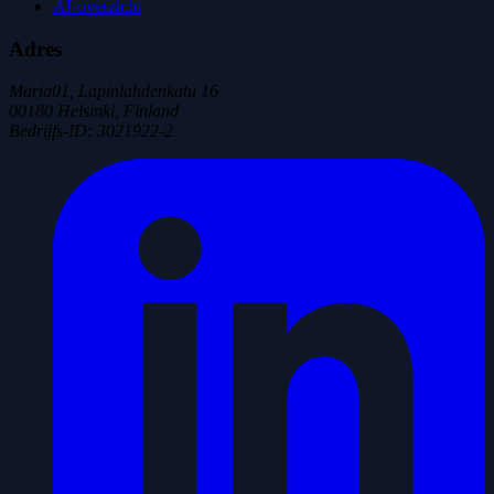
AI-overzicht
Adres
Maria01, Lapinlahdenkatu 16
00180 Helsinki, Finland
Bedrijfs-ID
:
3021922-2