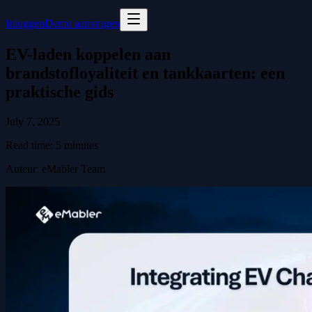
Inloggen
Demo aanvragen
EV-laden koppelen aan
brandstofloyaliteit en tankkaarten: een
praktische gids
July 7, 2025
Read time:
5
minutes
Auteur
:
eMabler Team