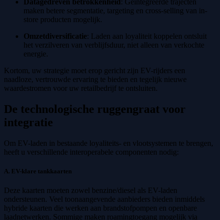
Datagedreven betrokkenheid
: Geïntegreerde trajecten
maken betere segmentatie, targeting en cross-selling van in-
store producten mogelijk.
Omzetdiversificatie
: Laden aan loyaliteit koppelen ontsluit
het verzilveren van verblijfsduur, niet alleen van verkochte
energie.
Kortom, uw strategie moet erop gericht zijn EV-rijders een
naadloze, vertrouwde ervaring te bieden en tegelijk nieuwe
waardestromen voor uw retailbedrijf te ontsluiten.
De technologische ruggengraat voor
integratie
Om EV-laden in bestaande loyaliteits- en vlootsystemen te brengen,
heeft u verschillende interoperabele componenten nodig:
A. EV-klare tankkaarten
Deze kaarten moeten zowel benzine/diesel als EV-laden
ondersteunen. Veel toonaangevende aanbieders bieden inmiddels
hybride kaarten die werken aan brandstofpompen en openbare
laadnetwerken. Sommige maken roamingtoegang mogelijk via