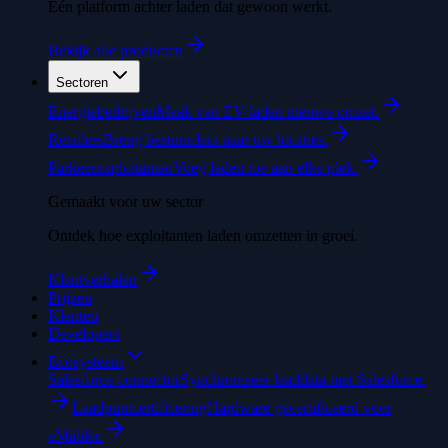
Eén platform achter laden dat gewoon werkt.
Bekijk alle producten
Sectoren
Energiebedrijven
Maak van EV-laden nieuwe omzet.
Retailers
Breng bestuurders naar uw locaties.
Parkeerexploitanten
Voeg laden toe aan elke plek.
Gemaakt voor uw sector
Ontdek hoe exploitanten laden omzetten in groei.
Klantverhalen
Prijzen
Klanten
Developers
Ecosysteem
Salesforce-connector
Synchroniseer laaddata met Salesforce.
Laadpuntcertificering
Hardware gecertificeerd voor
eMabler.