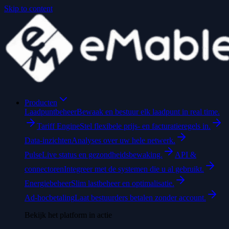
Skip to content
Producten
Laadpuntbeheer
Bewaak en bestuur elk laadpunt in real time.
Tariff Engine
Stel flexibele prijs- en facturatieregels in.
Data-inzichten
Analyses over uw hele netwerk.
Pulse
Live status en gezondheidsbewaking.
API &
connectoren
Integreer met de systemen die u al gebruikt.
Energiebeheer
Slim lastbeheer en optimalisatie.
Ad-hocbetaling
Laat bestuurders betalen zonder account.
Bekijk het platform in actie