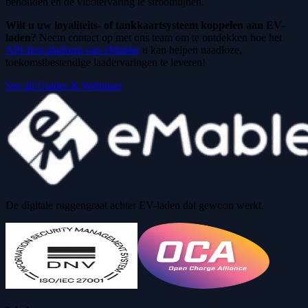
behouden en de vlootervaring te stroomlijnen.
Wilt u uw loyaliteits- of tankkaartsysteem koppelen aan EV-
laden?
Neem contact op met ons team om te ontdekken hoe het
API-first platform van eMabler
u kan helpen naadloze,
toekomstbestendige laadervaringen te leveren!
See all Guides & Webinars
De digitale ruggengraat achter EV-laden dat gewoon werkt.