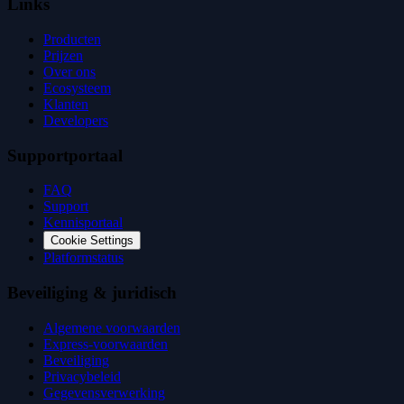
Links
Producten
Prijzen
Over ons
Ecosysteem
Klanten
Developers
Supportportaal
FAQ
Support
Kennisportaal
Cookie Settings
Platformstatus
Beveiliging & juridisch
Algemene voorwaarden
Express-voorwaarden
Beveiliging
Privacybeleid
Gegevensverwerking