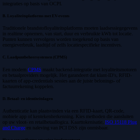
integraties op basis van OCPI.
B. Loyaliteitsplatforms met EV-events
Traditionele brandstofloyaliteitsplatforms moeten laadsessiegegevens
in realtime opnemen, van start, duur en verbruikte kWh tot locatie.
Punten kunnen vervolgens worden toegekend op basis van
energieverbruik, laadtijd of zelfs locatiespecifieke incentives.
C. Laadpuntbeheersystemen (CPMS)
Een modern
CPMS
maakt backend-integratie met loyaliteitsmotoren
en betaalproviders mogelijk. Het garandeert dat klant-ID's, RFID-
kaarten of app-credentials sessies aan de juiste belonings- of
factuurrekening koppelen.
D. Betaal- en identiteitslagen
Authenticatie kan plaatsvinden via een RFID-kaart, QR-code,
mobiele app of kentekenherkenning. Kies methoden die aansluiten
op uw vloot- en retailbetaallogica. Kaarttokenisatie,
ISO 15118 Plug
and Charge
en naleving van PCI DSS zijn onmisbaar.
Hoe u een uniforme ervaring implementeert