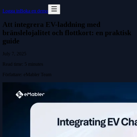
Logga in
Boka en demo
Att integrera EV-laddning med
bränslelojalitet och flottkort: en praktisk
guide
July 7, 2025
Read time:
5
minutes
Författare
:
eMabler Team