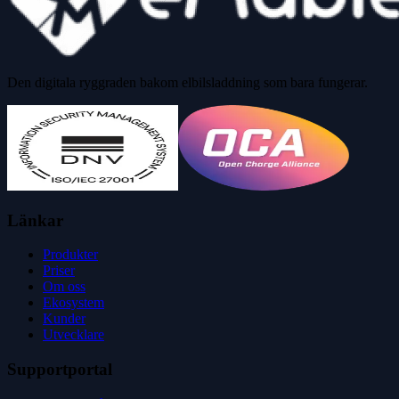
Den digitala ryggraden bakom elbilsladdning som bara fungerar.
Länkar
Produkter
Priser
Om oss
Ekosystem
Kunder
Utvecklare
Supportportal