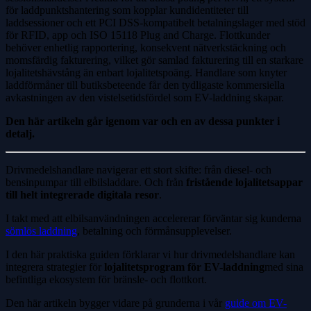
för laddpunktshantering som kopplar kundidentiteter till
laddsessioner och ett PCI DSS-kompatibelt betalningslager med stöd
för RFID, app och ISO 15118 Plug and Charge. Flottkunder
behöver enhetlig rapportering, konsekvent nätverkstäckning och
momsfärdig fakturering, vilket gör samlad fakturering till en starkare
lojalitetshävstång än enbart lojalitetspoäng. Handlare som knyter
laddförmåner till butiksbeteende får den tydligaste kommersiella
avkastningen av den vistelsetidsfördel som EV-laddning skapar.
Den här artikeln går igenom var och en av dessa punkter i
detalj.
Drivmedelshandlare navigerar ett stort skifte: från diesel- och
bensinpumpar till elbilsladdare. Och från
fristående lojalitetsappar
till helt integrerade digitala resor
.
I takt med att elbilsanvändningen accelererar förväntar sig kunderna
sömlös laddning
, betalning och förmånsupplevelser.
I den här praktiska guiden förklarar vi hur drivmedelshandlare kan
integrera strategier för
lojalitetsprogram för EV-laddning
med sina
befintliga ekosystem för bränsle- och flottkort.
Den här artikeln bygger vidare på grunderna i vår
guide om EV-