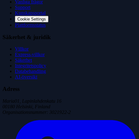
Vanliga frågor
Support
Kunskapsportal
Cookie Settings
Plattformsstatus
Säkerhet & juridik
Villkor
Express-villkor
Säkerhet
Integritetspolicy
Databehandling
AI-översikt
Adress
Maria01, Lapinlahdenkatu 16
00180 Helsinki, Finland
Organisationsnummer
:
3021922-2