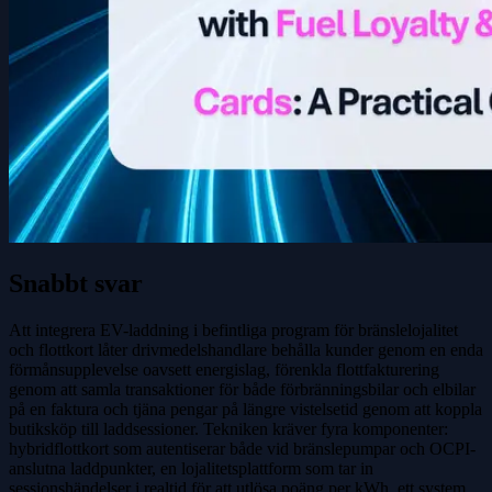
Snabbt svar
Att integrera EV-laddning i befintliga program för bränslelojalitet
och flottkort låter drivmedelshandlare behålla kunder genom en enda
förmånsupplevelse oavsett energislag, förenkla flottfakturering
genom att samla transaktioner för både förbränningsbilar och elbilar
på en faktura och tjäna pengar på längre vistelsetid genom att koppla
butiksköp till laddsessioner. Tekniken kräver fyra komponenter:
hybridflottkort som autentiserar både vid bränslepumpar och OCPI-
anslutna laddpunkter, en lojalitetsplattform som tar in
sessionshändelser i realtid för att utlösa poäng per kWh, ett system