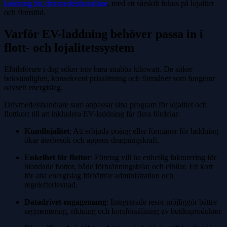
laddning för drivmedelshandlare
, med ett särskilt fokus på lojalitet
och flottstöd.
Varför EV-laddning behöver passa in i
flott- och lojalitetssystem
Elbilsförare i dag söker inte bara snabba kilowatt. De söker
bekvämlighet, konsekvent prissättning och förmåner som fungerar
oavsett energislag.
Drivmedelshandlare som anpassar sina program för lojalitet och
flottkort till att inkludera EV-laddning får flera fördelar:
Kundlojalitet
: Att erbjuda poäng eller förmåner för laddning
ökar återbesök och appens dragningskraft.
Enkelhet för flottor
: Företag vill ha enhetlig fakturering för
blandade flottor, både förbränningsbilar och elbilar. Ett kort
för alla energislag förbättrar administration och
regelefterlevnad.
Datadrivet engagemang
: Integrerade resor möjliggör bättre
segmentering, riktning och korsförsäljning av butiksprodukter.