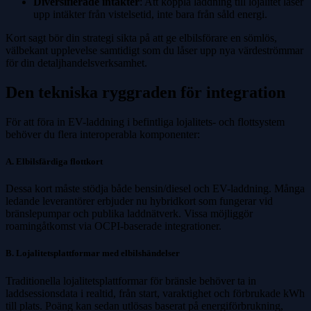
Diversifierade intäkter
: Att koppla laddning till lojalitet låser
upp intäkter från vistelsetid, inte bara från såld energi.
Kort sagt bör din strategi sikta på att ge elbilsförare en sömlös,
välbekant upplevelse samtidigt som du låser upp nya värdeströmmar
för din detaljhandelsverksamhet.
Den tekniska ryggraden för integration
För att föra in EV-laddning i befintliga lojalitets- och flottsystem
behöver du flera interoperabla komponenter:
A. Elbilsfärdiga flottkort
Dessa kort måste stödja både bensin/diesel och EV-laddning. Många
ledande leverantörer erbjuder nu hybridkort som fungerar vid
bränslepumpar och publika laddnätverk. Vissa möjliggör
roamingåtkomst via OCPI-baserade integrationer.
B. Lojalitetsplattformar med elbilshändelser
Traditionella lojalitetsplattformar för bränsle behöver ta in
laddsessionsdata i realtid, från start, varaktighet och förbrukade kWh
till plats. Poäng kan sedan utlösas baserat på energiförbrukning,