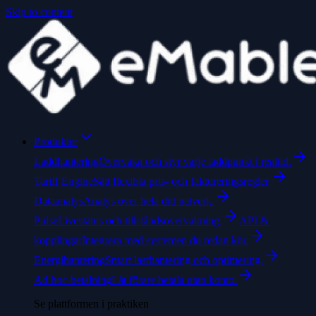
Skip to content
Produkter
Laddhantering
Övervaka och styr varje laddpunkt i realtid.
Tariff Engine
Sätt flexibla pris- och faktureringsregler.
Dataanalys
Analys över hela ditt nätverk.
Pulse
Livestatus och tillståndsövervakning.
API &
kopplingar
Integrera med systemen du redan kör.
Energihantering
Smart lasthantering och optimering.
Ad hoc-betalning
Låt förare betala utan konto.
Se plattformen i praktiken