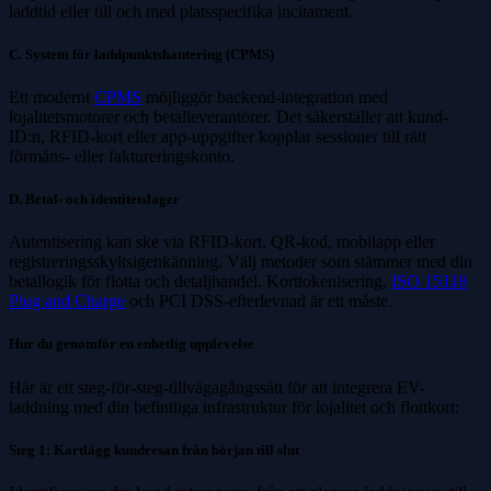
laddtid eller till och med platsspecifika incitament.
C. System för laddpunktshantering (CPMS)
Ett modernt
CPMS
möjliggör backend-integration med
lojalitetsmotorer och betalleverantörer. Det säkerställer att kund-
ID:n, RFID-kort eller app-uppgifter kopplar sessioner till rätt
förmåns- eller faktureringskonto.
D. Betal- och identitetslager
Autentisering kan ske via RFID-kort, QR-kod, mobilapp eller
registreringsskyltsigenkänning. Välj metoder som stämmer med din
betallogik för flotta och detaljhandel. Korttokenisering,
ISO 15118
Plug and Charge
och PCI DSS-efterlevnad är ett måste.
Hur du genomför en enhetlig upplevelse
Här är ett steg-för-steg-tillvägagångssätt för att integrera EV-
laddning med din befintliga infrastruktur för lojalitet och flottkort:
Steg 1: Kartlägg kundresan från början till slut