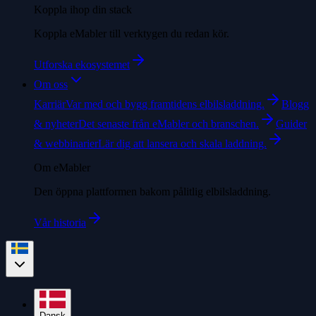
Koppla ihop din stack
Koppla eMabler till verktygen du redan kör.
Utforska ekosystemet
Om oss
Karriär
Var med och bygg framtidens elbilsladdning.
Blogg
& nyheter
Det senaste från eMabler och branschen.
Guider
& webbinarier
Lär dig att lansera och skala laddning.
Om eMabler
Den öppna plattformen bakom pålitlig elbilsladdning.
Vår historia
Dansk