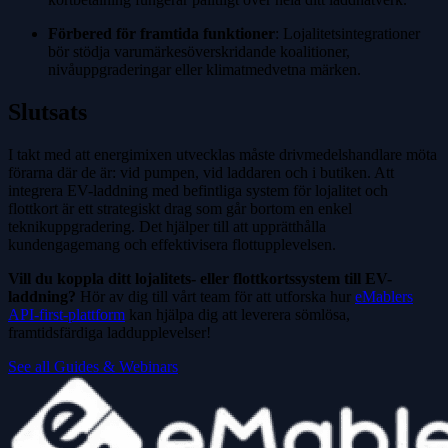
Förbered för framtida funktioner
: Lojalitetsintegrationer
bör stödja varumärkesöverskridande koalitioner,
nivåuppgraderingar eller klimatmedvetna märken.
Slutsats
I takt med att energimixen utvecklas måste drivmedelshandlare möta
förarna där de är: vid pumpen, vid laddaren och i butiken. Att
integrera EV-laddning med befintliga system för lojalitet och
flottkort är ett strategiskt drag som går bortom en enkel
teknikuppgradering. Det hjälper till att upprätthålla
kundengagemang och effektivisera flottupplevelsen.
Vill du koppla ditt lojalitets- eller flottkortssystem till EV-
laddning?
Hör av dig till vårt team för att utforska hur
eMablers
API-first-plattform
kan hjälpa dig att leverera sömlösa,
framtidsfärdiga laddupplevelser!
See all Guides & Webinars