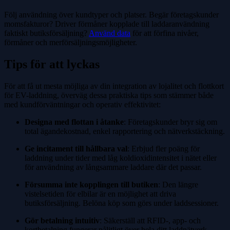
Följ användning över kundtyper och platser. Begär företagskunder
momsfakturor? Driver förmåner kopplade till laddaranvändning
faktiskt butiksförsäljning?
Använd data
för att förfina nivåer,
förmåner och merförsäljningsmöjligheter.
Tips för att lyckas
För att få ut mesta möjliga av din integration av lojalitet och flottkort
för EV-laddning, överväg dessa praktiska tips som stämmer både
med kundförväntningar och operativ effektivitet:
Designa med flottan i åtanke
: Företagskunder bryr sig om
total ägandekostnad, enkel rapportering och nätverkstäckning.
Ge incitament till hållbara val
: Erbjud fler poäng för
laddning under tider med låg koldioxidintensitet i nätet eller
för användning av långsammare laddare där det passar.
Försumma inte kopplingen till butiken
: Den längre
vistelsetiden för elbilar är en möjlighet att driva
butiksförsäljning. Belöna köp som görs under laddsessioner.
Gör betalning intuitiv
: Säkerställ att RFID-, app- och
kortbetalning fungerar pålitligt över hela ditt laddnätverk.