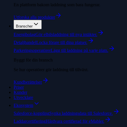
En plattform bakom laddning som bara fungerar.
Utforska alla produkter
Branscher
Energibolag
Gör elbilsladdning till nya intäkter.
Detaljhandel
Locka förare till dina platser.
Parkeringsoperatörer
Lägg till laddning på varje plats.
Byggt för din bransch
Se hur operatörer gör laddning till tillväxt.
Kundberättelser
Priser
Kunder
Utvecklare
Ekosystem
Salesforce-koppling
Synka laddningsdata till Salesforce.
Laddarcertifiering
Hårdvara certifierad för eMabler.