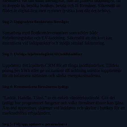
Identifiera var din kund interagerar, från att planera laddningen, till
att koppla in, besöka butiken, betala och få förmåner. Säkerställ att
flödet är digital-first men rymmer fysiska kort där det behövs.
Steg 2: Uppgradera flottkortens förmågor
Samarbeta med flottkortsleverantörer som stöder både
förbränningsbilar och EV-laddning. Säkerställ att ditt kort kan
autentisera vid laddpunkter och stödja samlad fakturering.
Steg 3: Utvidga lojalitetslogiken till laddhändelser
Uppdatera ditt lojalitets-CRM för att fånga laddhändelser. Tilldela
poäng per kWh eller ge incitament till laddning utanför topptimmar
för att balansera nätlasten och sänka energikostnaderna.
Steg 4: Kommunicera förmånerna tydligt
”Ladda. Handla. Tjäna.” är ett enkelt värdeerbjudande. Gör det
tydligt hur programmet fungerar och vilka förmåner förare kan tjäna.
Använd appnotiser, skärmar vid laddaren och skyltar i butiken för att
marknadsföra erbjudanden.
Steg 5: Följ upp, optimera, personalisera