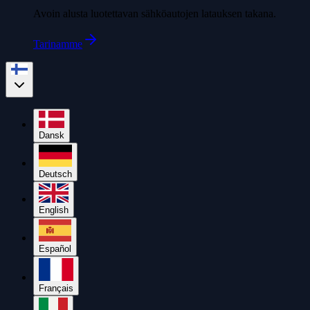
Avoin alusta luotettavan sähköautojen latauksen takana.
Tarinamme
Dansk
Deutsch
English
Español
Français