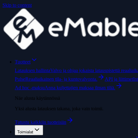
Skip to content
Tuotteet
Latauksen hallinta
Valvo ja ohjaa jokaista latauspistettä reaaliaika
Pulse
Reaaliaikainen tila- ja kuntovalvonta.
API ja liittimet
In
Ad hoc -maksu
Anna kuljettajien maksaa ilman tiliä.
Näe alusta käytännössä
Yksi alusta latauksen takana, joka vain toimii.
Tutustu kaikkiin tuotteisiin
Toimialat