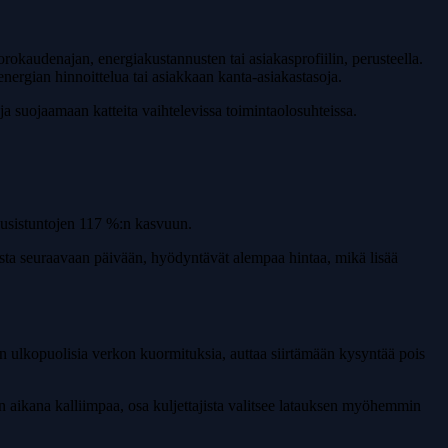
orokaudenajan, energiakustannusten tai asiakasprofiilin, perusteella.
 energian hinnoittelua tai asiakkaan kanta-asiakastasoja.
a suojaamaan katteita vaihtelevissa toimintaolosuhteissa.
tausistuntojen 117 %:n kasvuun.
austa seuraavaan päivään, hyödyntävät alempaa hintaa, mikä lisää
n ulkopuolisia verkon kuormituksia, auttaa siirtämään kysyntää pois
 aikana kalliimpaa, osa kuljettajista valitsee latauksen myöhemmin