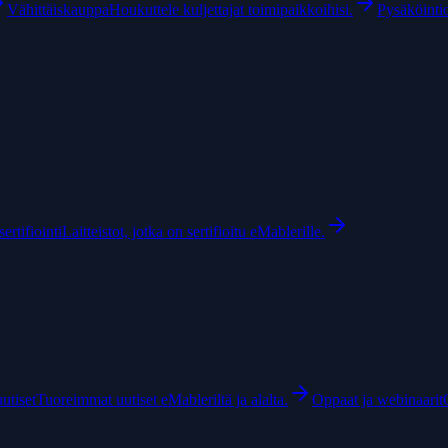
Vähittäiskauppa
Houkuttele kuljettajat toimipaikkoihisi.
Pysäköintio
ertifiointi
Laitteistot, jotka on sertifioitu eMablerille.
uutiset
Tuoreimmat uutiset eMableriltä ja alalta.
Oppaat ja webinaarit