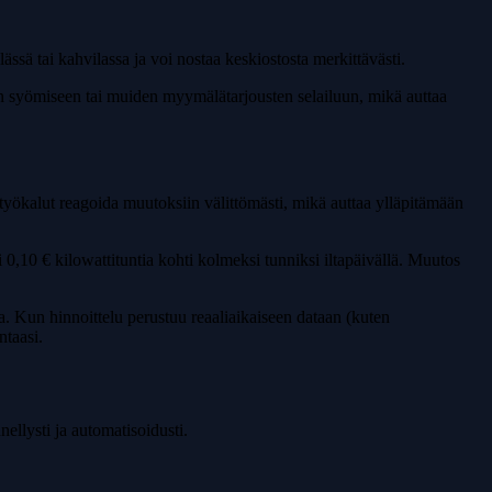
ä tai kahvilassa ja voi nostaa keskiostosta merkittävästi.
jan syömiseen tai muiden myymälätarjousten selailuun, mikä auttaa
e työkalut reagoida muutoksiin välittömästi, mikä auttaa ylläpitämään
0,10 € kilowattituntia kohti kolmeksi tunniksi iltapäivällä. Muutos
 Kun hinnoittelu perustuu reaaliaikaiseen dataan (kuten
ntaasi.
nellysti ja automatisoidusti.