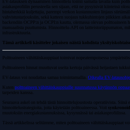
EV-latauksen dynaaminen hinnoittelu toimii samalla tavalla kuin poltt
asiakasprofiilin perusteella sen sijaan, että ne pysyisivät kiinteinä o
hintaherkkiä kuljettajia, parempi verkon kustannusten linjaus siirtämäl
vahvistustarjouksiin, sekä katteen suojaus tukkuhintojen piikkien aikan
backendiin OCPP:n ja OCPI:n kautta, olemassa olevan polttoaineen hinn
manuaalista puuttumista. Hinnoittelu-API on laitteistoriippumaton, mik
infrastruktuuria.
Tämä artikkeli käsittelee jokaisen näistä kohdista yksityiskohtaise
Polttoaineen vähittäiskauppiaat toimivat nopeatempoisessa ympäristössä
Polttoaineen hinnat muuttuvat useita kertoja päivässä heijastaen tukkuh
EV-lataus voi noudattaa samaa toimintamallia.
Oikealla EV-latausohje
Kuten
polttoaineen vähittäiskauppiaille suunnatussa käytännön opp
tarpeiden kanssa.
Seuraava askel on tehdä tästä hinnoittelujoustosta operatiivista. Si
hinnoittelustrategioita, joita käytetään polttoaineessa. Voit
synkronoida
muutoksiin energiakustannuksissa, kysynnässä tai asiakasprofiilissa.
Tässä artikkelissa selitämme, miten polttoaineen vähittäiskauppiaat vo