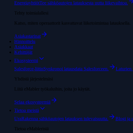
Energiayhtiöt
Tee sähköautojen latauksesta uutta liikevaihtoa.
Tehty toimialallesi
Katso, miten operaattorit kasvattavat liiketoimintaa latauksella.
Asiakastarinat
Hinnoittelu
Asiakkaat
Kehittäjät
Ekosysteemi
Salesforce-liitin
Synkronoi latausdata Salesforceen.
Laturien s
Yhdistä järjestelmäsi
Liitä eMabler työkaluihin, joita jo käytät.
Selaa ekosysteemiä
Tietoa meistä
Ura
Rakenna sähköautojen latauksen tulevaisuutta.
Blogi ja 
Tietoa eMableristä