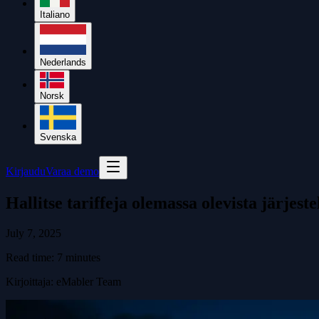
Italiano
Nederlands
Norsk
Svenska
Kirjaudu
Varaa demo
Hallitse tariffeja olemassa olevista järjeste
July 7, 2025
Read time:
7
minutes
Kirjoittaja
:
eMabler Team