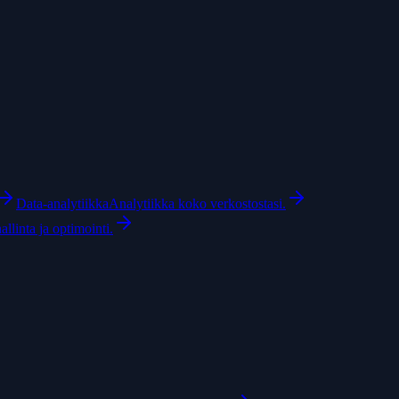
Data-analytiikka
Analytiikka koko verkostostasi.
linta ja optimointi.