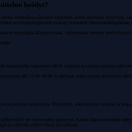
ittelun hyödyt?
n hintaa reaaliajassa ulkoisten tekijöiden, kuten tarjonnan, kysynnän, vu
päivittäin tai käyttäjäsegmentin mukaan heijastaen liiketoimintalogiikkaa,
aamaan kuljettajien käyttäytymistä, optimoimaan aseman suorituskykyä j
aille:
 että lataustariffin laskeminen 40 % vähäisen kysynnän tunteina johti la
 latauksesta klo 22.00–06.00. Kuljettajat, jotka muuten lykkäisivät lat
 ja parantaa kestävyyttä. Hinnoittelu, joka heijastaa huippu- ja huipu
in sähköverkko on suurimmassa paineessa. Koska lataus on noiden tuntien
siaan ja vähentää sähköverkon kuormitusta.