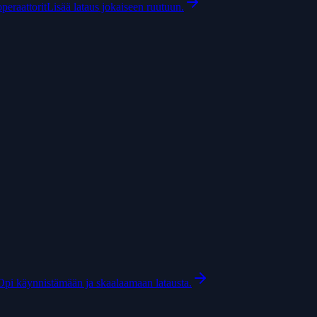
peraattorit
Lisää lataus jokaiseen ruutuun.
Opi käynnistämään ja skaalaamaan latausta.