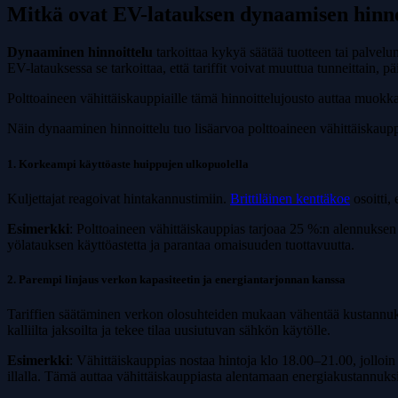
Mitkä ovat EV-latauksen dynaamisen hinno
Dynaaminen hinnoittelu
tarkoittaa kykyä säätää tuotteen tai palvelu
EV-latauksessa se tarkoittaa, että tariffit voivat muuttua tunneittain, 
Polttoaineen vähittäiskauppiaille tämä hinnoittelujousto auttaa muokk
Näin dynaaminen hinnoittelu tuo lisäarvoa polttoaineen vähittäiskauppi
1. Korkeampi käyttöaste huippujen ulkopuolella
Kuljettajat reagoivat hintakannustimiin.
Brittiläinen kenttäkoe
osoitti,
Esimerkki
: Polttoaineen vähittäiskauppias tarjoaa 25 %:n alennuksen
yölatauksen käyttöastetta ja parantaa omaisuuden tuottavuutta.
2. Parempi linjaus verkon kapasiteetin ja energiantarjonnan kanssa
Tariffien säätäminen verkon olosuhteiden mukaan vähentää kustannuksia
kalliilta jaksoilta ja tekee tilaa uusiutuvan sähkön käytölle.
Esimerkki
: Vähittäiskauppias nostaa hintoja klo 18.00–21.00, jollo
illalla. Tämä auttaa vähittäiskauppiasta alentamaan energiakustannuk