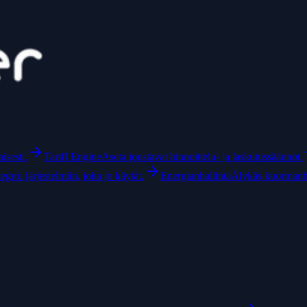
isesti.
Tariff Engine
Aseta joustavat hinnoittelu- ja laskutussäännöt.
tegroi järjestelmiin, joita jo käytät.
Energianhallinta
Älykäs kuormanhal