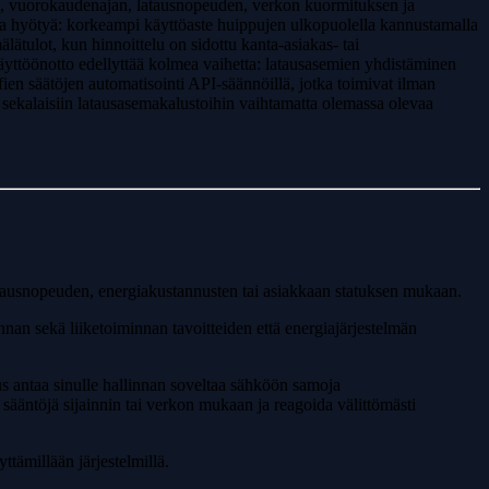
ten, vuorokaudenajan, latausnopeuden, verkon kuormituksen ja
llista hyötyä: korkeampi käyttöaste huippujen ulkopuolella kannustamalla
lätulot, kun hinnoittelu on sidottu kanta-asiakas- tai
. Käyttöönotto edellyttää kolmea vaihetta: latausasemien yhdistäminen
en säätöjen automatisointi API-säännöillä, jotka toimivat ilman
a sekalaisiin latausasemakalustoihin vaihtamatta olemassa olevaa
tausnopeuden, energiakustannusten tai asiakkaan statuksen mukaan.
nan sekä liiketoiminnan tavoitteiden että energiajärjestelmän
s antaa sinulle hallinnan soveltaa sähköön samoja
a sääntöjä sijainnin tai verkon mukaan ja reagoida välittömästi
ttämillään järjestelmillä.