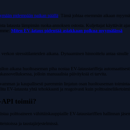
ipymään pidempään paikan päällä
. Tämä johtaa enemmän aikaan myymäläss
ista latausta lämpimän ruoka-annoksen ostosta. Kuljettajat käyttävät a
tamme:
Miten EV-lataus pidentää asiakkaan polkua myymälässä
ai verkon stressitilanteiden aikana. Dynaaminen hinnoittelu antaa sinull
lon aikana huoltoaseman piha nostaa EV-lataustariffeja automaattisesti 
akassovelluksessa, jolloin manuaalisia päivityksiä ei tarvita.
vamman ja kaupallisesti paremmin linjatun osan huoltoaseman toimintaa.
ta EV-latausta yhtä tehokkaasti ja reagoivasti kuin polttoaineliiketoimi
-API toimii?
istaa polttoaineen vähittäiskauppiaille EV-lataustariffien hallinnan jäsen
tteistoissa ja taustajärjestelmissä.