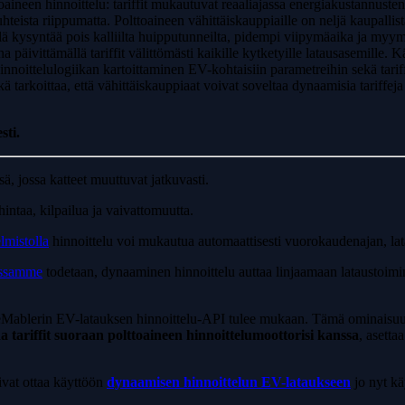
oaineen hinnoittelu: tariffit mukautuvat reaaliajassa energiakustannus
losuhteista riippumatta. Polttoaineen vähittäiskauppiaille on neljä kaupa
lä kysyntää pois kalliilta huipputunneilta, pidempi viipymäaika ja myymä
a päivittämällä tariffit välittömästi kaikille kytketyille latausasemille
oittelulogiikan kartoittaminen EV-kohtaisiin parametreihin sekä tariffi
ä tarkoittaa, että vähittäiskauppiaat voivat soveltaa dynaamisia tariffej
sti.
, jossa katteet muuttuvat jatkuvasti.
intaa, kilpailua ja vaivattomuutta.
lmistolla
hinnoittelu voi mukautua automaattisesti vuorokaudenajan, la
aassamme
todetaan, dynaaminen hinnoittelu auttaa linjaamaan lataustoimin
inä eMablerin EV-latauksen hinnoittelu-API tulee mukaan. Tämä ominaisuu
 tariffit suoraan polttoaineen hinnoittelumoottorisi kanssa
, asetta
ivat ottaa käyttöön
dynaamisen hinnoittelun EV-lataukseen
jo nyt käy