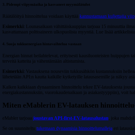
3. Pidempi viipymäaika ja kasvaneet myymälätulot
Räätälöityä hinnoittelua voidaan käyttää
kannustamaan kuljettajia vi
Esimerkki
: Lounasaikaan vähittäiskauppias tarjoaa 15 minuuttia ilma
kasvattamaan polttoaineen ulkopuolista myyntiä. Lue lisää artikkelis
4. Suoja tukkuenergian hintavaihtelua vastaan
Energian hinnat heilahtelevat, erityisesti kausiluonteisten huippujen t
terveitä katteita ja vähentämään altistumista.
Esimerkki
: Vastauksena nouseviin tukkusähkön kustannuksiin helleaal
lähetetään API:n kautta kaikille kytketyille latausasemille ja näkyy asi
Kaiken kaikkiaan dynaaminen hinnoittelu tekee EV-latauksesta jousta
energiakustannuksiin, vuorokaudenaikaan ja asiakastyyppiin), voit halli
Miten eMablerin EV-latauksen hinnoittelu
eMabler tarjoaa
joustavan API-first-EV-latausalustan
, joka mahdoll
Se on suunniteltu
tukemaan dynaamisia hinnoittelumalleja
eri latauslai