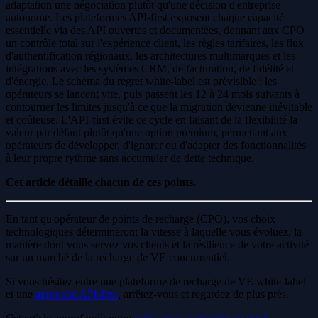
adaptation une négociation plutôt qu'une décision d'entreprise
autonome. Les plateformes API-first exposent chaque capacité
essentielle via des API ouvertes et documentées, donnant aux CPO
un contrôle total sur l'expérience client, les règles tarifaires, les flux
d'authentification régionaux, les architectures multimarques et les
intégrations avec les systèmes CRM, de facturation, de fidélité et
d'énergie. Le schéma du regret white-label est prévisible : les
opérateurs se lancent vite, puis passent les 12 à 24 mois suivants à
contourner les limites jusqu'à ce que la migration devienne inévitable
et coûteuse. L'API-first évite ce cycle en faisant de la flexibilité la
valeur par défaut plutôt qu'une option premium, permettant aux
opérateurs de développer, d'ignorer ou d'adapter des fonctionnalités
à leur propre rythme sans accumuler de dette technique.
Cet article détaille chacun de ces points.
En tant qu'opérateur de points de recharge (CPO), vos choix
technologiques détermineront la vitesse à laquelle vous évoluez, la
manière dont vous servez vos clients et la résilience de votre activité
sur un marché de la recharge de VE concurrentiel.
Si vous hésitez entre une plateforme de recharge de VE white-label
et une
approche API-first
, arrêtez-vous et regardez de plus près.