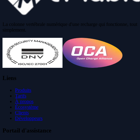
La colonne vertébrale numérique d'une recharge qui fonctionne, tout
simplement.
Liens
Produits
Tarifs
À propos
Écosystème
Clients
Développeurs
Portail d'assistance