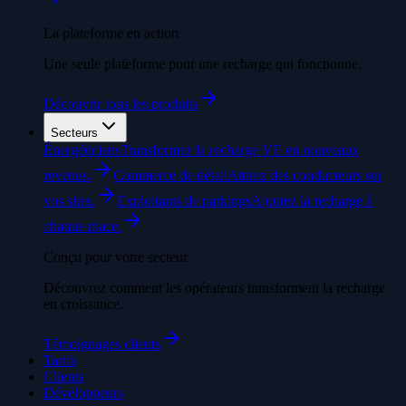
La plateforme en action
Une seule plateforme pour une recharge qui fonctionne.
Découvrir tous les produits
Secteurs
Énergéticiens
Transformez la recharge VE en nouveaux
revenus.
Commerce de détail
Attirez des conducteurs sur
vos sites.
Exploitants de parkings
Ajoutez la recharge à
chaque place.
Conçu pour votre secteur
Découvrez comment les opérateurs transforment la recharge
en croissance.
Témoignages clients
Tarifs
Clients
Développeurs