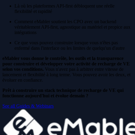
Là où les plateformes API-first débloquent une réelle
flexibilité et rapidité
Comment eMabler soutient les CPO avec un backend
véritablement API-first, agnostique au matériel et propice aux
intégrations
Ce que vous pouvez construire lorsque vous n'êtes pas
enfermé dans l'interface ou les limites de quelqu'un d'autre
eMabler vous donne le contrôle, les outils et la transparence
pour construire et développer votre activité de recharge de VE
selon vos conditions.
Vous n'avez pas à arbitrer entre vitesse de
lancement et flexibilité à long terme. Vous pouvez avoir les deux, et
évoluer en confiance.
Prêt à construire un stack technique de recharge de VE qui
fonctionne aujourd'hui et évolue demain ?
See all Guides & Webinars