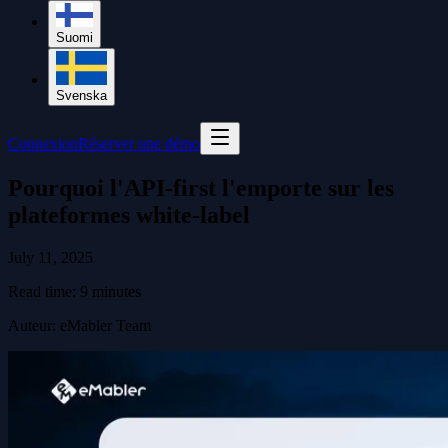
Suomi
Svenska
Connexion
Réserver une démo
Pourquoi l'API-first l'emporte sur les
plateformes white-label
July 11, 2025
Read time:
9
minutes
Auteur
:
eMabler Team