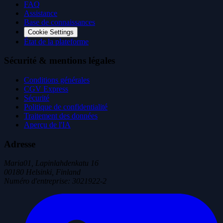
FAQ
Assistance
Base de connaissances
Cookie Settings
État de la plateforme
Sécurité & mentions légales
Conditions générales
CGV Express
Sécurité
Politique de confidentialité
Traitement des données
Aperçu de l'IA
Adresse
Maria01, Lapinlahdenkatu 16
00180 Helsinki, Finland
Numéro d'entreprise
:
3021922-2