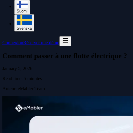
Suomi
Svenska
Connexion
Réserver une démo
Comment passer à une flotte électrique ?
January 5, 2026
Read time:
5
minutes
Auteur
:
eMabler Team