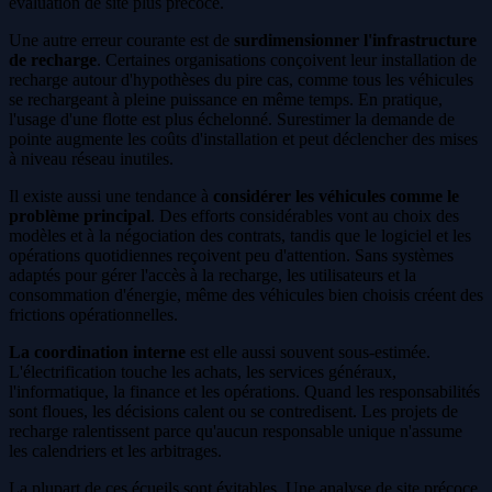
évaluation de site plus précoce.
Une autre erreur courante est de
surdimensionner l'infrastructure
de recharge
. Certaines organisations conçoivent leur installation de
recharge autour d'hypothèses du pire cas, comme tous les véhicules
se rechargeant à pleine puissance en même temps. En pratique,
l'usage d'une flotte est plus échelonné. Surestimer la demande de
pointe augmente les coûts d'installation et peut déclencher des mises
à niveau réseau inutiles.
Il existe aussi une tendance à
considérer les véhicules comme le
problème principal
. Des efforts considérables vont au choix des
modèles et à la négociation des contrats, tandis que le logiciel et les
opérations quotidiennes reçoivent peu d'attention. Sans systèmes
adaptés pour gérer l'accès à la recharge, les utilisateurs et la
consommation d'énergie, même des véhicules bien choisis créent des
frictions opérationnelles.
La coordination interne
est elle aussi souvent sous-estimée.
L'électrification touche les achats, les services généraux,
l'informatique, la finance et les opérations. Quand les responsabilités
sont floues, les décisions calent ou se contredisent. Les projets de
recharge ralentissent parce qu'aucun responsable unique n'assume
les calendriers et les arbitrages.
La plupart de ces écueils sont évitables. Une analyse de site précoce,