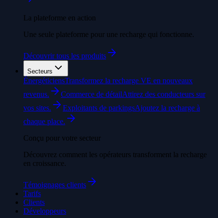
La plateforme en action
Une seule plateforme pour une recharge qui fonctionne.
Découvrir tous les produits
Secteurs
Énergéticiens
Transformez la recharge VE en nouveaux
revenus.
Commerce de détail
Attirez des conducteurs sur
vos sites.
Exploitants de parkings
Ajoutez la recharge à
chaque place.
Conçu pour votre secteur
Découvrez comment les opérateurs transforment la recharge
en croissance.
Témoignages clients
Tarifs
Clients
Développeurs