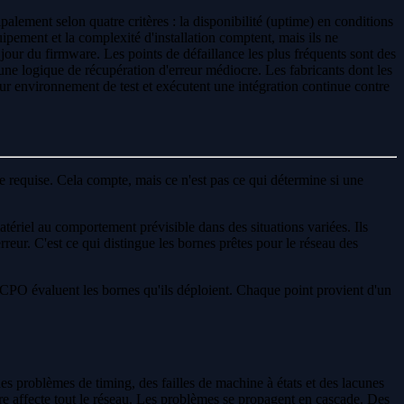
lement selon quatre critères : la disponibilité (uptime) en conditions
quipement et la complexité d'installation comptent, mais ils ne
 jour du firmware. Les points de défaillance les plus fréquents sont des
une logique de récupération d'erreur médiocre. Les fabricants dont les
eur environnement de test et exécutent une intégration continue contre
ce requise. Cela compte, mais ce n'est pas ce qui détermine si une
tériel au comportement prévisible dans des situations variées. Ils
eur. C'est ce qui distingue les bornes prêtes pour le réseau des
s CPO évaluent les bornes qu'ils déploient. Chaque point provient d'un
es problèmes de timing, des failles de machine à états et des lacunes
 affecte tout le réseau. Les problèmes se propagent en cascade. Des