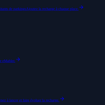
itants de parkings
Ajoutez la recharge à chaque place.
le eMabler.
nez à lancer et faire évoluer la recharge.