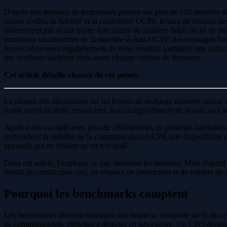
D'après des données de benchmark portant sur plus de 160 modèles de bo
réseau réelles, la fiabilité et la conformité OCPP, le taux de réussite d
déterminent pas si une borne fonctionne de manière fiable au fil de mil
transitions incohérentes de la machine à états OCPP, des messages Sto
bornes obtiennent régulièrement de bons résultats partagent une caract
des systèmes backend réels avant chaque version de firmware.
Cet article détaille chacun de ces points.
La plupart des discussions sur les bornes de recharge tournent autour d
borne survit au trafic réseau réel, aux charges d'heure de pointe, aux
Après avoir travaillé avec plus de 160 modèles de plusieurs fabricants
recherchent la stabilité de la communication OCPP, une disponibilité c
appareils qui ne brillent qu'en test isolé.
Dans cet article, j'explique ce que montrent les données. Mon objectif
travail de certification réel, de réseaux en production et de milliers de
Pourquoi les benchmarks comptent
Les benchmarks révèlent comment une borne se comporte au fil de centai
de communication, difficiles à détecter en laboratoire. Un CPO dépe