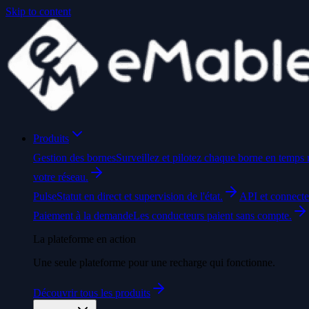
Skip to content
Produits
Gestion des bornes
Surveillez et pilotez chaque borne en temps r
votre réseau.
Pulse
Statut en direct et supervision de l'état.
API et connecte
Paiement à la demande
Les conducteurs paient sans compte.
La plateforme en action
Une seule plateforme pour une recharge qui fonctionne.
Découvrir tous les produits