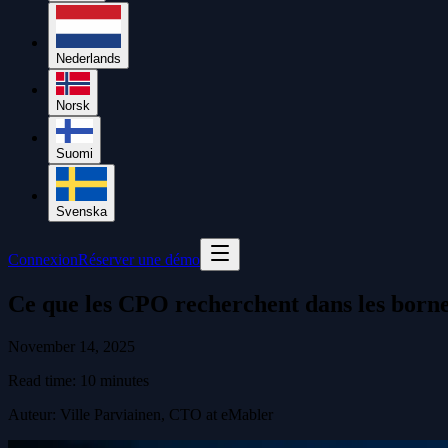
Nederlands
Norsk
Suomi
Svenska
Connexion
Réserver une démo
Ce que les CPO recherchent dans les born
November 14, 2025
Read time:
10
minutes
Auteur
:
Ville Parviainen, CTO at eMabler