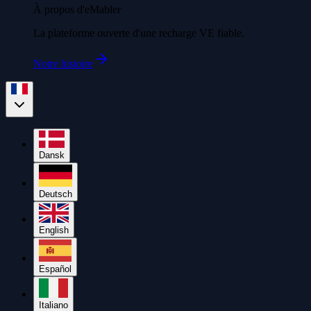
À propos d'eMabler
La plateforme ouverte d'une recharge VE fiable.
Notre histoire
Dansk
Deutsch
English
Español
Italiano