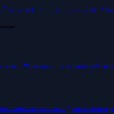
.
Commerce de détail
Attirez des conducteurs sur vos sites.
Explo
croissance.
ec Salesforce.
Certification des bornes
Du matériel certifié compatib
alités
L'actualité d'eMabler et du secteur.
Guides & webinaires
Appre