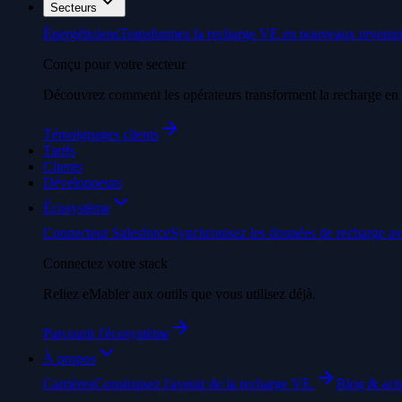
Secteurs
Énergéticiens
Transformez la recharge VE en nouveaux revenus
Conçu pour votre secteur
Découvrez comment les opérateurs transforment la recharge en 
Témoignages clients
Tarifs
Clients
Développeurs
Écosystème
Connecteur Salesforce
Synchronisez les données de recharge av
Connectez votre stack
Reliez eMabler aux outils que vous utilisez déjà.
Parcourir l'écosystème
À propos
Carrières
Construisez l'avenir de la recharge VE.
Blog & actu