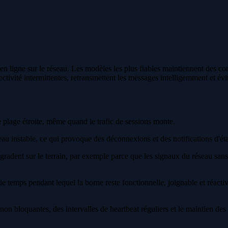
 en ligne sur le réseau. Les modèles les plus fiables maintiennent des c
ectivité intermittentes, retransmettent les messages intelligemment et é
 plage étroite, même quand le trafic de sessions monte.
eau instable, ce qui provoque des déconnexions et des notifications d'é
radent sur le terrain, par exemple parce que les signaux du réseau sans f
e de temps pendant lequel la borne reste fonctionnelle, joignable et réa
on bloquantes, des intervalles de heartbeat réguliers et le maintien des