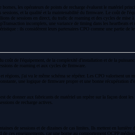
rnes, les opérateurs de points de recharge évaluent le matériel principa
es sessions, et la qualité et la maintenabilité du firmware. Le coût de l'é
lions de sessions en direct, du trafic de roaming et des cycles de mise à
pTransaction incomplets, une variance de timing dans les heartbeats et 
éristique : ils considèrent leurs partenaires CPO comme une partie de l
u coût de l'équipement, de la complexité d'installation et de la puissan
 sessions de roaming et aux cycles de firmware.
 et régions, j'ai vu le même schéma se répéter. Les CPO valorisent un ma
onstante, une logique de firmware propre et une bonne récupération d'err
 est de donner aux fabricants de matériel un repère sur la façon dont le
 sessions de recharge actives.
nes de sessions et de dizaines de cas limites. Ils mettent en lumière d
nd de ces enseignements, car une borne au comportement OCPP médiocre