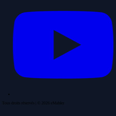
Tous droits réservés
| ©
2026
eMabler