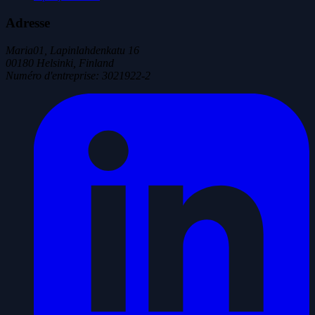
Adresse
Maria01, Lapinlahdenkatu 16
00180 Helsinki, Finland
Numéro d'entreprise
:
3021922-2