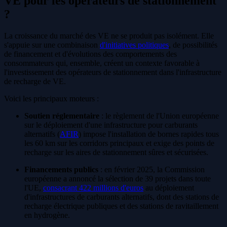
VE pour les opérateurs de stationnement
?
La croissance du marché des VE ne se produit pas isolément. Elle
s'appuie sur une combinaison
d'initiatives politiques
, de possibilités
de financement et d'évolutions des comportements des
consommateurs qui, ensemble, créent un contexte favorable à
l'investissement des opérateurs de stationnement dans l'infrastructure
de recharge de VE.
Voici les principaux moteurs :
Soutien réglementaire
: le règlement de l'Union européenne
sur le déploiement d'une infrastructure pour carburants
alternatifs (
AFIR
) impose l'installation de bornes rapides tous
les 60 km sur les corridors principaux et exige des points de
recharge sur les aires de stationnement sûres et sécurisées.
Financements publics
: en février 2025, la Commission
européenne a annoncé la sélection de 39 projets dans toute
l'UE,
consacrant 422 millions d'euros
au déploiement
d'infrastructures de carburants alternatifs, dont des stations de
recharge électrique publiques et des stations de ravitaillement
en hydrogène.