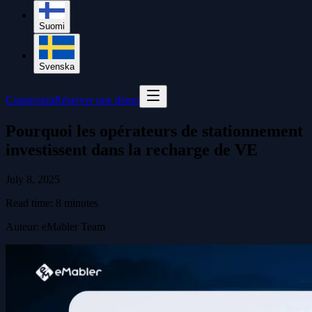
Suomi
Svenska
Connexion
Réserver une démo
Pourquoi les opérateurs de stationnement
investissent dans la recharge de VE
July 8, 2025
Read time:
8
minutes
Auteur
:
eMabler Team