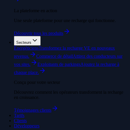
La plateforme en action
Une seule plateforme pour une recharge qui fonctionne.
Découvrir tous les produits
Secteurs
Énergéticiens
Transformez la recharge VE en nouveaux
revenus.
Commerce de détail
Attirez des conducteurs sur
vos sites.
Exploitants de parkings
Ajoutez la recharge à
chaque place.
Conçu pour votre secteur
Découvrez comment les opérateurs transforment la recharge
en croissance.
Témoignages clients
Tarifs
Clients
Développeurs