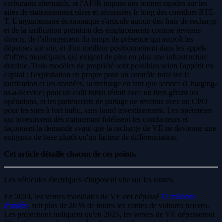
carburants alternatifs, et l'AFIR impose des bornes rapides sur les
aires de stationnement sûres et sécurisées le long des corridors RTE-
T. L'argumentaire économique s'articule autour des frais de recharge
et de la tarification premium des emplacements comme revenus
directs, de l'allongement du temps de présence qui accroît les
dépenses sur site, et d'un meilleur positionnement dans les appels
d'offres municipaux qui exigent de plus en plus une infrastructure
durable. Trois modèles de propriété sont possibles selon l'appétit en
capital : l'exploitation en propre pour un contrôle total sur la
tarification et les données, la recharge en tant que service (Charging-
as-a-Service) pour un coût initial réduit avec un tiers gérant les
opérations, et les partenariats de partage de revenus avec un CPO
pour les sites à fort trafic, sans lourd investissement. Les opérateurs
qui investissent dès maintenant fidélisent les conducteurs et
façonnent la demande avant que la recharge de VE ne devienne une
exigence de base plutôt qu'un facteur de différenciation.
Cet article détaille chacun de ces points.
Les véhicules électriques s'imposent vite sur les routes.
En 2024, les ventes mondiales de VE ont dépassé
17 millions
d'unités
, soit plus de 20 % de toutes les ventes de voitures neuves.
Les projections indiquent qu'en 2025, les ventes de VE dépasseront