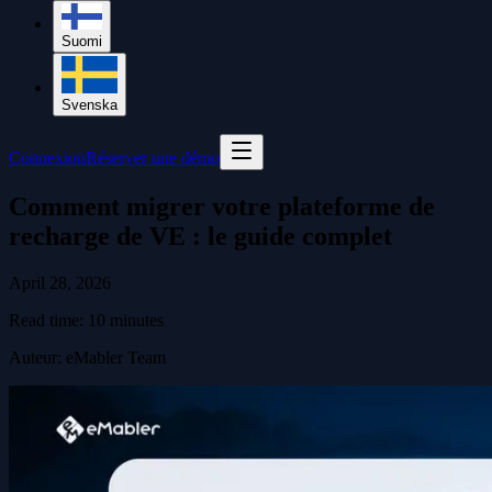
Suomi
Svenska
Connexion
Réserver une démo
Comment migrer votre plateforme de
recharge de VE : le guide complet
April 28, 2026
Read time:
10
minutes
Auteur
:
eMabler Team