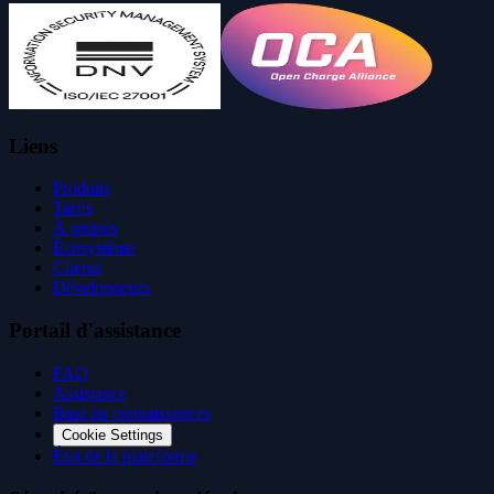
Liens
Produits
Tarifs
À propos
Écosystème
Clients
Développeurs
Portail d'assistance
FAQ
Assistance
Base de connaissances
Cookie Settings
État de la plateforme