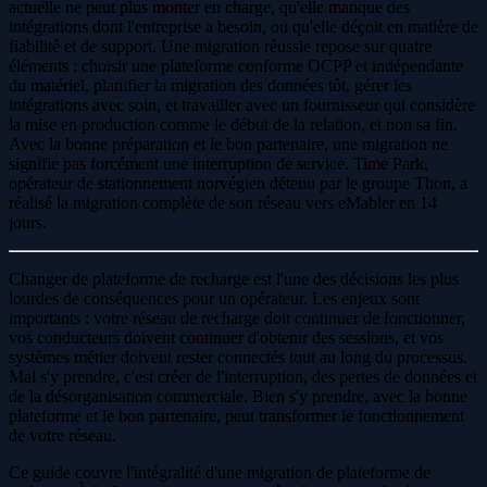
actuelle ne peut plus monter en charge, qu'elle manque des
intégrations dont l'entreprise a besoin, ou qu'elle déçoit en matière de
fiabilité et de support. Une migration réussie repose sur quatre
éléments : choisir une plateforme conforme OCPP et indépendante
du matériel, planifier la migration des données tôt, gérer les
intégrations avec soin, et travailler avec un fournisseur qui considère
la mise en production comme le début de la relation, et non sa fin.
Avec la bonne préparation et le bon partenaire, une migration ne
signifie pas forcément une interruption de service. Time Park,
opérateur de stationnement norvégien détenu par le groupe Thon, a
réalisé la migration complète de son réseau vers eMabler en 14
jours.
Changer de plateforme de recharge est l'une des décisions les plus
lourdes de conséquences pour un opérateur. Les enjeux sont
importants : votre réseau de recharge doit continuer de fonctionner,
vos conducteurs doivent continuer d'obtenir des sessions, et vos
systèmes métier doivent rester connectés tout au long du processus.
Mal s'y prendre, c'est créer de l'interruption, des pertes de données et
de la désorganisation commerciale. Bien s'y prendre, avec la bonne
plateforme et le bon partenaire, peut transformer le fonctionnement
de votre réseau.
Ce guide couvre l'intégralité d'une migration de plateforme de