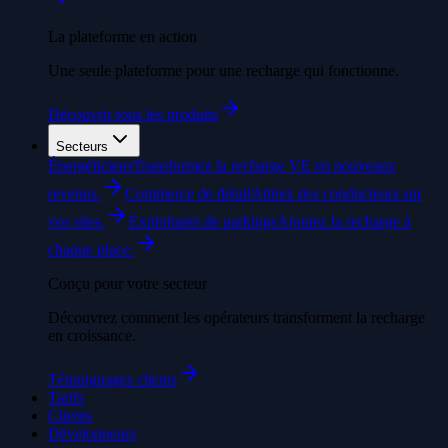
La plateforme en action
Une seule plateforme pour une recharge qui fonctionne.
Découvrir tous les produits
Secteurs
Énergéticiens
Transformez la recharge VE en nouveaux
revenus.
Commerce de détail
Attirez des conducteurs sur
vos sites.
Exploitants de parkings
Ajoutez la recharge à
chaque place.
Conçu pour votre secteur
Découvrez comment les opérateurs transforment la recharge
en croissance.
Témoignages clients
Tarifs
Clients
Développeurs