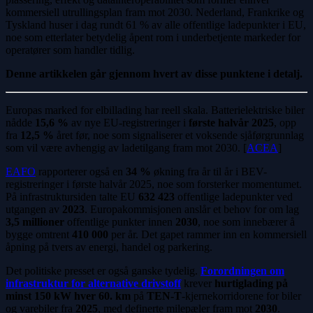
kommersiell utrullingsplan fram mot 2030. Nederland, Frankrike og
Tyskland huser i dag rundt 61 % av alle offentlige ladepunkter i EU,
noe som etterlater betydelig åpent rom i underbetjente markeder for
operatører som handler tidlig.
Denne artikkelen går gjennom hvert av disse punktene i detalj.
Europas marked for elbillading har reell skala. Batterielektriske biler
nådde
15,6 %
av nye EU-registreringer i
første halvår 2025
, opp
fra
12,5 %
året før, noe som signaliserer et voksende sjåførgrunnlag
som vil være avhengig av ladetilgang fram mot 2030. [
ACEA
]
EAFO
rapporterer også en
34 %
økning fra år til år i BEV-
registreringer i første halvår 2025, noe som forsterker momentumet.
På infrastruktursiden talte EU
632 423
offentlige ladepunkter ved
utgangen av
2023
. Europakommisjonen anslår et behov for om lag
3,5 millioner
offentlige punkter innen
2030
, noe som innebærer å
bygge omtrent
410 000
per år. Det gapet rammer inn en kommersiell
åpning på tvers av energi, handel og parkering.
Det politiske presset er også ganske tydelig.
Forordningen om
infrastruktur for alternative drivstoff
krever
hurtiglading på
minst 150 kW hver 60. km
på
TEN-T
-kjernekorridorene for biler
og varebiler fra
2025
, med definerte milepæler fram mot
2030
.