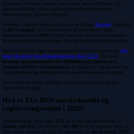
Korridorer for tunge kjøretøy står overfor høyere effektkrav på
lignende tidslinjer. Disse reglene former plasseringsstrategi,
maskinvarevalg og nettverksdesign.
Trendene i energibehovet peker i samme retning.
Eurostat
registrerer
en
80 % økning
i EUs strømforbruk til veitransport i
2021
sammenlignet med
2020
, et tidlig signal om lastveksten operatører
og energiselskaper vil planlegge for etter hvert som flåtene utvides.
Denne artikkelen utgjør dataryggraden for vår hovedguide om
Slik
tjener du penger på elbilladetjenestene dine i 2025
. Den viser
hvordan markedsandelen for elbillading på kjøretøynivå
omsettes til behov på anleggsnivå
, og flagger de regulatoriske og
kraftsystemmessige milepælene som former kommersielle planer.
Hvert tall er hentet fra offisielle organer, slik at teamet ditt kan
handle med trygghet.
Hva er EUs BEV-markedsandel og
registreringsvolum i 2025?
Batterielektriske biler utgjør
15,6 %
av nye bilregistreringer i EU i
januar–juli 2025
, tilsvarende
1 011 903
BEV-er registrert hittil i år.
Den samme andelen på
15,6 %
rapporteres for
første halvår 2025
,