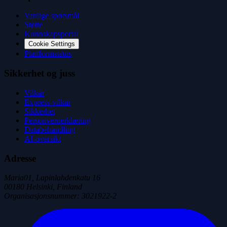
Vanlige spørsmål
Støtte
Kunnskapsportal
Cookie Settings
Plattformstatus
Sikkerhet og juss
Vilkår
Express-vilkår
Sikkerhet
Personvernerklæring
Databehandling
AI-oversikt
Adresse
Maria01, Lapinlahdenkatu 16
00180 Helsinki, Finland
Organisasjonsnummer
:
3021922-2