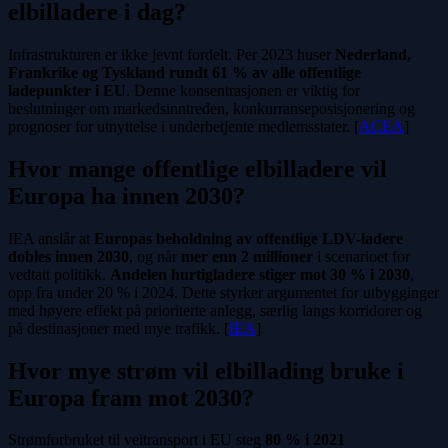
elbilladere i dag?
Infrastrukturen er ikke jevnt fordelt. Per 2023 huser
Nederland,
Frankrike og Tyskland rundt 61 % av alle offentlige
ladepunkter i EU
. Denne konsentrasjonen er viktig for
beslutninger om markedsinntreden, konkurranseposisjonering og
prognoser for utnyttelse i underbetjente medlemsstater. [
ACEA
]
Hvor mange offentlige elbilladere vil
Europa ha innen 2030?
IEA anslår at
Europas beholdning av offentlige LDV-ladere
dobles innen 2030
, og når
mer enn 2 millioner
i scenarioet for
vedtatt politikk.
Andelen hurtigladere stiger mot 30 % i 2030
,
opp fra under 20 % i 2024. Dette styrker argumentet for utbygginger
med høyere effekt på prioriterte anlegg, særlig langs korridorer og
på destinasjoner med mye trafikk. [
IEA
]
Hvor mye strøm vil elbillading bruke i
Europa fram mot 2030?
Strømforbruket til veitransport i EU steg
80 % i 2021