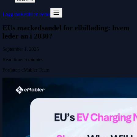
Logg inn
Bestill en demo
EUs markedsandel for elbillading: hvem
leder an i 2030?
September 1, 2025
Read time:
5
minutes
Forfatter
:
eMabler Team