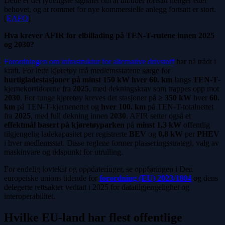
Dette er det tydeligste signalet om at tilbudet fortsatt henger etter
behovet, og at rommet for nye kommersielle anlegg fortsatt er stort.
[
EAFO
]
Hva krever AFIR for elbillading på TEN-T-rutene innen 2025
og 2030?
Forordningen om infrastruktur for alternative drivstoff
har nå trådt i
kraft. For lette kjøretøy må medlemsstatene sørge for
hurtigladestasjoner på minst 150 kW hver 60. km
langs
TEN-T
-
kjernekorridorene fra
2025
, med dekningskrav som trappes opp mot
2030
. For tunge kjøretøy kreves det stasjoner på
≥ 350 kW
hver
60.
km
på TEN-T-kjernenettet og
hver 100. km
på TEN-T-totalnettet
fra
2025
, med full dekning innen
2030
. AFIR setter også et
effektmål basert på kjøretøyparken
på
minst 1,3 kW
offentlig
tilgjengelig ladekapasitet per registrerte
BEV
og
0,8 kW
per
PHEV
i hver medlemsstat. Disse reglene former plasseringsstrategi, valg av
maskinvare og tidspunkt for utrulling.
For endelig lovtekst og oppdateringer, se oppføringen i Den
europeiske unions tidende for
forordning (EU) 2023/1804
og dens
delegerte rettsakter vedtatt i 2025 for datatilgjengelighet og
interoperabilitet.
Hvilke EU-land har flest offentlige