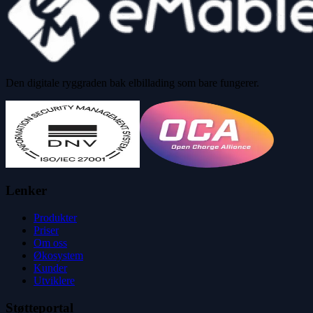
Den digitale ryggraden bak elbillading som bare fungerer.
Lenker
Produkter
Priser
Om oss
Økosystem
Kunder
Utviklere
Støtteportal