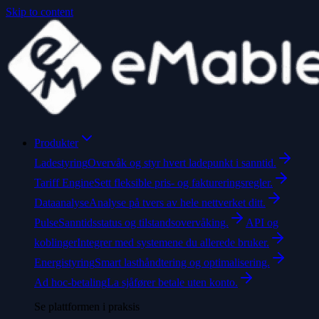
Skip to content
Produkter
Ladestyring
Overvåk og styr hvert ladepunkt i sanntid.
Tariff Engine
Sett fleksible pris- og faktureringsregler.
Dataanalyse
Analyse på tvers av hele nettverket ditt.
Pulse
Sanntidsstatus og tilstandsovervåking.
API og
koblinger
Integrer med systemene du allerede bruker.
Energistyring
Smart lasthåndtering og optimalisering.
Ad hoc-betaling
La sjåfører betale uten konto.
Se plattformen i praksis