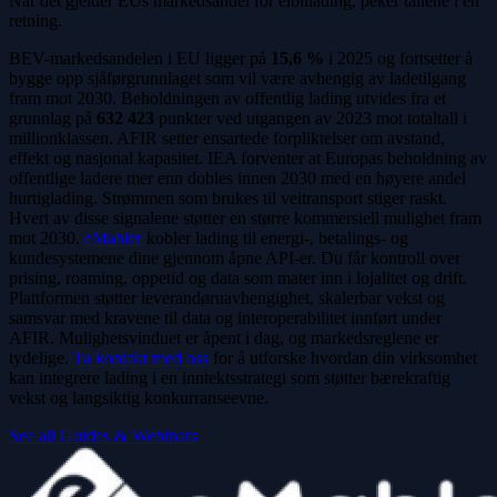
Når det gjelder EUs markedsandel for elbillading, peker tallene i én
retning.
BEV-markedsandelen i EU ligger på
15,6 %
i 2025 og fortsetter å
bygge opp sjåførgrunnlaget som vil være avhengig av ladetilgang
fram mot 2030. Beholdningen av offentlig lading utvides fra et
grunnlag på
632 423
punkter ved utgangen av 2023 mot totaltall i
millionklassen. AFIR setter ensartede forpliktelser om avstand,
effekt og nasjonal kapasitet. IEA forventer at Europas beholdning av
offentlige ladere mer enn dobles innen 2030 med en høyere andel
hurtiglading. Strømmen som brukes til veitransport stiger raskt.
Hvert av disse signalene støtter en større kommersiell mulighet fram
mot 2030.
eMabler
kobler lading til energi-, betalings- og
kundesystemene dine gjennom åpne API-er. Du får kontroll over
prising, roaming, oppetid og data som mater inn i lojalitet og drift.
Plattformen støtter leverandøruavhengighet, skalerbar vekst og
samsvar med kravene til data og interoperabilitet innført under
AFIR. Mulighetsvinduet er åpent i dag, og markedsreglene er
tydelige.
Ta kontakt med oss
for å utforske hvordan din virksomhet
kan integrere lading i en inntektsstrategi som støtter bærekraftig
vekst og langsiktig konkurranseevne.
See all Guides & Webinars