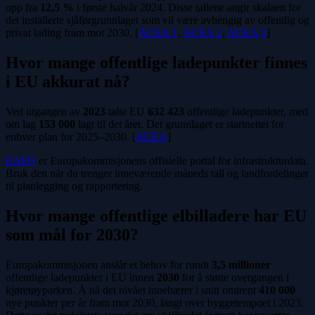
opp fra
12,5 %
i første halvår 2024. Disse tallene angir skalaen for
det installerte sjåførgrunnlaget som vil være avhengig av offentlig og
privat lading fram mot 2030. [
ACEA 1
,
ACEA 2
,
ACEA 3
]
Hvor mange offentlige ladepunkter finnes
i EU akkurat nå?
Ved utgangen av
2023
talte EU
632 423
offentlige ladepunkter, med
om lag
153 000
lagt til det året. Det grunnlaget er startnettet for
enhver plan for 2025–2030. [
ACEA
]
EAFO
er Europakommisjonens offisielle portal for infrastrukturdata.
Bruk den når du trenger inneværende måneds tall og landfordelinger
til planlegging og rapportering.
Hvor mange offentlige elbilladere har EU
som mål for 2030?
Europakommisjonen anslår et behov for rundt
3,5 millioner
offentlige ladepunkter i EU innen
2030
for å støtte overgangen i
kjøretøyparken. Å nå det nivået innebærer i snitt omtrent
410 000
nye punkter per år fram mot 2030, langt over byggetempoet i 2023.