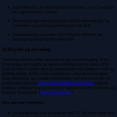
Høyeffekts-DC der oppholdstiden er kortere, og AC-kapasitet
der oppholdstiden er lengre.
Nettverksdesign som tilfredsstiller AFIRs intervallregler og
forbereder seg på dekningsmilepælene for 2030.
Datainnsamling samordnet med delegerte rettsakter om
datatilgjengelighet og interoperabilitet.
3) Handel og servering
Destinasjonslading støtter oppholdstid og reiseplanlegging. IEAs
forventning om et større og raskere offentlig nettverk innen 2030
tyder på høyere sjåførvolum på destinasjoner som integrerer rask og
pålitelig lading. AFIRs regler normaliserer ytelsesforventningene
langs motorveier og i urbane knutepunkter, noe som hever lista for
kundeopplevelsen på
anlegg innen handel og servering
. Pålitelig
betaling, tydelig prising og sporing av oppetid forbedrer gjenbruk og
kundens livstidsverdi. [
Det europeiske råd
]
Hva som bør prioriteres
En anleggsmiks som kombinerer rask DC for korte stopp med