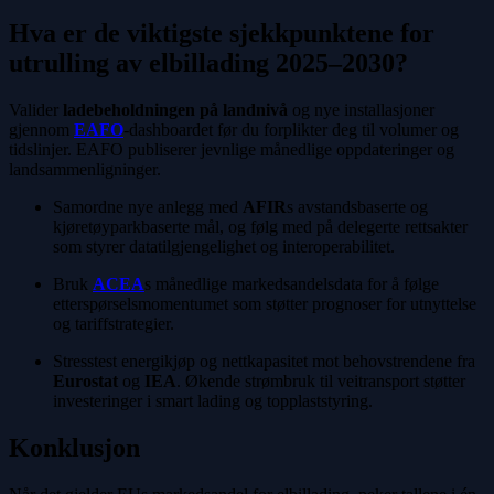
Hva er de viktigste sjekkpunktene for
utrulling av elbillading 2025–2030?
Valider
ladebeholdningen på landnivå
og nye installasjoner
gjennom
EAFO
-dashboardet før du forplikter deg til volumer og
tidslinjer. EAFO publiserer jevnlige månedlige oppdateringer og
landsammenligninger.
Samordne nye anlegg med
AFIR
s avstandsbaserte og
kjøretøyparkbaserte mål, og følg med på delegerte rettsakter
som styrer datatilgjengelighet og interoperabilitet.
Bruk
ACEA
s månedlige markedsandelsdata for å følge
etterspørselsmomentumet som støtter prognoser for utnyttelse
og tariffstrategier.
Stresstest energikjøp og nettkapasitet mot behovstrendene fra
Eurostat
og
IEA
. Økende strømbruk til veitransport støtter
investeringer i smart lading og topplaststyring.
Konklusjon