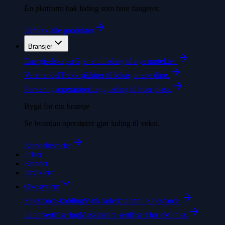
Én plattform bak lading som bare fungerer.
Utforsk alle produkter
Bransjer
Energiselskaper
Gjør elbillading til nye inntekter.
Varehandel
Trekk sjåfører til lokasjonene dine.
Parkeringsoperatører
Legg lading til hver plass.
Bygd for din bransje
Se hvordan operatører gjør lading til vekst.
Kundehistorier
Priser
Kunder
Utviklere
Økosystem
Salesforce-kobling
Synk ladedata inn i Salesforce.
Ladersertifisering
Maskinvare sertifisert for eMabler.