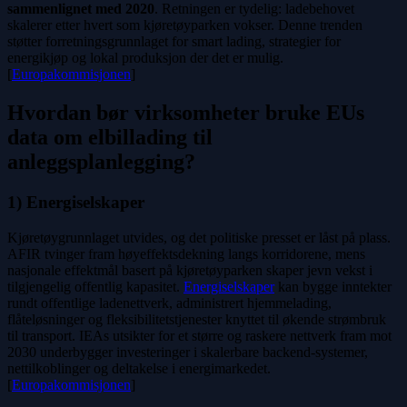
sammenlignet med 2020
. Retningen er tydelig: ladebehovet
skalerer etter hvert som kjøretøyparken vokser. Denne trenden
støtter forretningsgrunnlaget for smart lading, strategier for
energikjøp og lokal produksjon der det er mulig.
[
Europakommisjonen
]
Hvordan bør virksomheter bruke EUs
data om elbillading til
anleggsplanlegging?
1) Energiselskaper
Kjøretøygrunnlaget utvides, og det politiske presset er låst på plass.
AFIR tvinger fram høyeffektsdekning langs korridorene, mens
nasjonale effektmål basert på kjøretøyparken skaper jevn vekst i
tilgjengelig offentlig kapasitet.
Energiselskaper
kan bygge inntekter
rundt offentlige ladenettverk, administrert hjemmelading,
flåteløsninger og fleksibilitetstjenester knyttet til økende strømbruk
til transport. IEAs utsikter for et større og raskere nettverk fram mot
2030 underbygger investeringer i skalerbare backend-systemer,
nettilkoblinger og deltakelse i energimarkedet.
[
Europakommisjonen
]