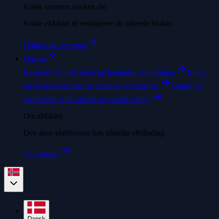
Koble sammen stacken din
Koble eMabler til verktøyene du allerede bruker.
Utforsk økosystemet
Om oss
Karriere
Vær med og bygg fremtidens elbillading.
Blogg
og nyheter
Det siste fra eMabler og bransjen.
Guider og
webinarer
Lær å lansere og skalere lading.
Om eMabler
Den åpne plattformen bak pålitelig elbillading.
Vår historie
Dansk