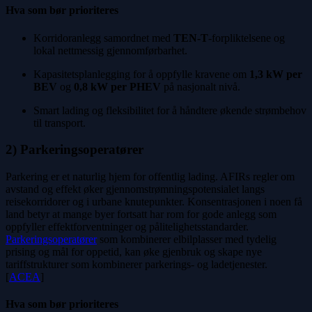
Hva som bør prioriteres
Korridoranlegg samordnet med
TEN-T
-forpliktelsene og
lokal nettmessig gjennomførbarhet.
Kapasitetsplanlegging for å oppfylle kravene om
1,3 kW per
BEV
og
0,8 kW per PHEV
på nasjonalt nivå.
Smart lading og fleksibilitet for å håndtere økende strømbehov
til transport.
2) Parkeringsoperatører
Parkering er et naturlig hjem for offentlig lading. AFIRs regler om
avstand og effekt øker gjennomstrømningspotensialet langs
reisekorridorer og i urbane knutepunkter. Konsentrasjonen i noen få
land betyr at mange byer fortsatt har rom for gode anlegg som
oppfyller effektforventninger og pålitelighetsstandarder.
Parkeringsoperatører
som kombinerer elbilplasser med tydelig
prising og mål for oppetid, kan øke gjenbruk og skape nye
tariffstrukturer som kombinerer parkerings- og ladetjenester.
[
ACEA
]
Hva som bør prioriteres