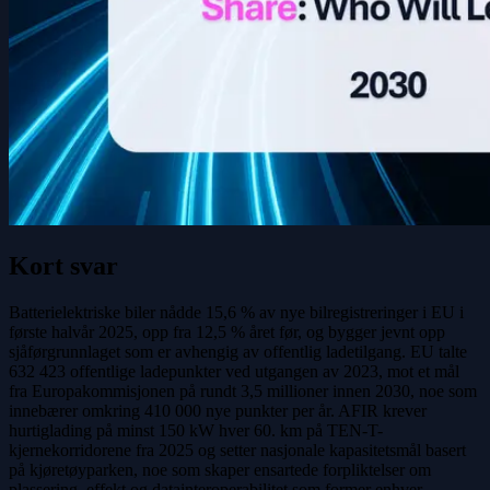
Kort svar
Batterielektriske biler nådde 15,6 % av nye bilregistreringer i EU i
første halvår 2025, opp fra 12,5 % året før, og bygger jevnt opp
sjåførgrunnlaget som er avhengig av offentlig ladetilgang. EU talte
632 423 offentlige ladepunkter ved utgangen av 2023, mot et mål
fra Europakommisjonen på rundt 3,5 millioner innen 2030, noe som
innebærer omkring 410 000 nye punkter per år. AFIR krever
hurtiglading på minst 150 kW hver 60. km på TEN-T-
kjernekorridorene fra 2025 og setter nasjonale kapasitetsmål basert
på kjøretøyparken, noe som skaper ensartede forpliktelser om
plassering, effekt og datainteroperabilitet som former enhver