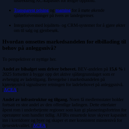
tilstrekkelig AC-kapasitet for lengre opphold.
Transparent prising
og
roaming
for å møte økende
sjåførforventninger på tvers av landegrenser.
Integrasjon med lojalitets- og CRM-systemer for å gjøre økter
om til salg og gjenbesøk.
Hvordan omsettes markedsandelen for elbillading til
behov på anleggsnivå?
To perspektiver er nyttige her.
Andel av bilsalget som driver behovet.
BEV-andelen på
15,6 %
i
2025 fortsetter å bygge opp det aktive sjåførgrunnlaget som er
avhengig av ladetilgang. Bevegelse i markedsandelen på
kjøretøynivå signaliserer retningen for ladebehovet på anleggsnivå.
[
ACEA
]
Andel av infrastruktur og tilgang.
Noen få medlemsstater holder
fortsatt en stor andel av den offentlige ladingen. Dette etterlater
åpent rom i underbetjente regioner som kan gi plasseringsfortrinn for
operatører som handler tidlig. AFIRs ensartede krav skyver kapasitet
inn i korridorer og byer og skaper et mer konsistent minstenivå for
tjenestekvalitet. [
ACEA
]