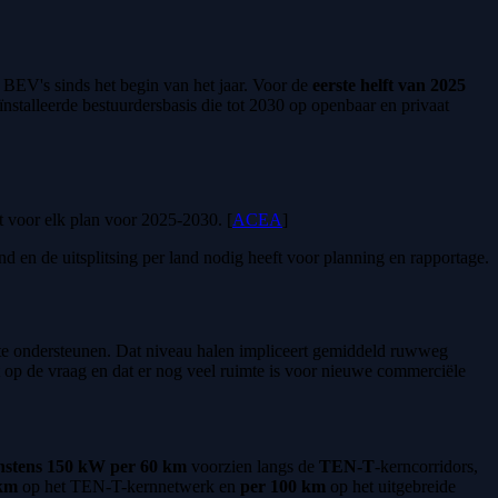
 BEV's sinds het begin van het jaar. Voor de
eerste helft van 2025
nstalleerde bestuurdersbasis die tot 2030 op openbaar en privaat
t voor elk plan voor 2025-2030. [
ACEA
]
d en de uitsplitsing per land nodig heeft voor planning en rapportage.
 te ondersteunen. Dat niveau halen impliceert gemiddeld ruwweg
t op de vraag en dat er nog veel ruimte is voor nieuwe commerciële
instens 150 kW per 60 km
voorzien langs de
TEN-T
-kerncorridors,
km
op het TEN-T-kernnetwerk en
per 100 km
op het uitgebreide