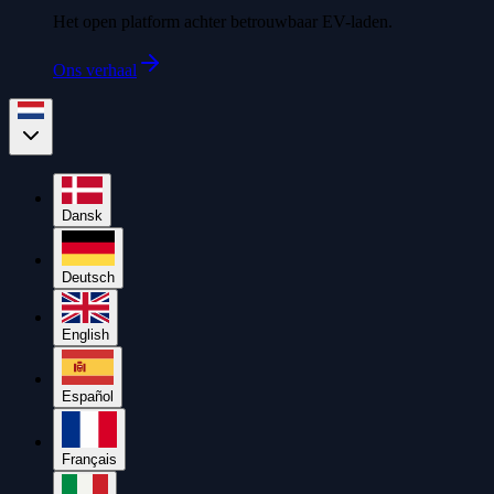
Het open platform achter betrouwbaar EV-laden.
Ons verhaal
Dansk
Deutsch
English
Español
Français