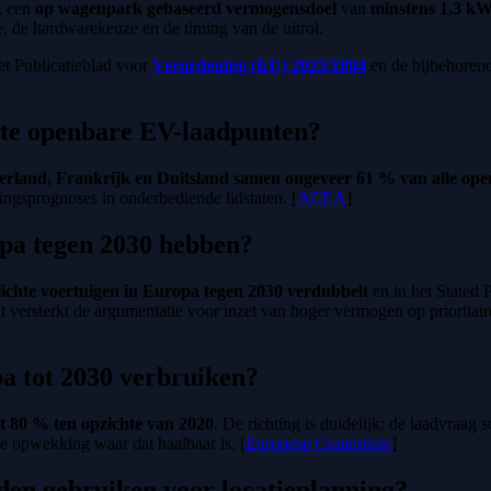
k een
op wagenpark gebaseerd vermogensdoel
van
minstens 1,3 k
ie, de hardwarekeuze en de timing van de uitrol.
et Publicatieblad voor
Verordening (EU) 2023/1804
en de bijbehoren
te openbare EV-laadpunten?
rland, Frankrijk en Duitsland samen ongeveer 61 % van alle op
tingsprognoses in onderbediende lidstaten. [
ACEA
]
pa tegen 2030 hebben?
ichte voertuigen in Europa tegen 2030 verdubbelt
en in het Stated 
 versterkt de argumentatie voor inzet van hoger vermogen op prioritair
pa tot 2030 verbruiken?
t 80 % ten opzichte van 2020
. De richting is duidelijk: de laadvraag
le opwekking waar dat haalbaar is. [
Europese Commissie
]
en gebruiken voor locatieplanning?