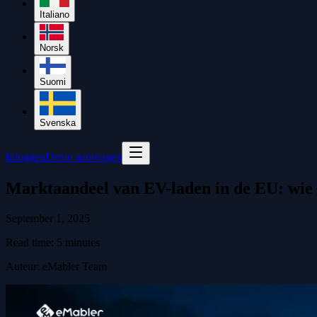
Italiano
Norsk
Suomi
Svenska
Inloggen
Demo aanvragen
Marktaandeel van EV-laden in de EU: wie 
September 1, 2025
Read time:
5
minutes
Auteur
:
eMabler Team