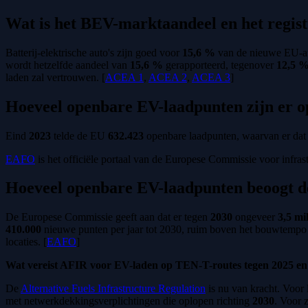
Wat is het BEV-marktaandeel en het regist
Batterij-elektrische auto's zijn goed voor
15,6 %
van de nieuwe EU-aut
wordt hetzelfde aandeel van
15,6 %
gerapporteerd, tegenover
12,5 
laden zal vertrouwen. [
ACEA 1
,
ACEA 2
,
ACEA 3
]
Hoeveel openbare EV-laadpunten zijn er o
Eind
2023
telde de EU
632.423
openbare laadpunten, waarvan er dat
EAFO
is het officiële portaal van de Europese Commissie voor infras
Hoeveel openbare EV-laadpunten beoogt d
De Europese Commissie geeft aan dat er tegen
2030
ongeveer
3,5 mi
410.000
nieuwe punten per jaar tot 2030, ruim boven het bouwtempo va
locaties. [
EAFO
]
Wat vereist AFIR voor EV-laden op TEN-T-routes tegen 2025 en
De
Alternative Fuels Infrastructure Regulation
is nu van kracht. Voor 
met netwerkdekkingsverplichtingen die oplopen richting
2030
. Voor 