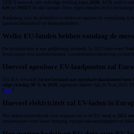
TEN-T-netwerk, met volledige dekking tegen
2030
. AFIR creëert oo
kW
per
PHEV
in elke lidstaat. Deze regels bepalen de locatiestrateg
Raadpleeg voor de definitieve wettekst en updates de vermelding in h
databeschikbaarheid en interoperabiliteit.
Welke EU-landen hebben vandaag de mees
De infrastructuur is niet gelijkmatig verdeeld. In 2023 huisvesten
Nede
beslissingen over markttoetreding, concurrentiepositionering en bezet
Hoeveel openbare EV-laadpunten zal Euro
Het IEA verwacht dat
het bestand aan openbare laadpunten voor l
stijgt richting 30 % in 2030
, tegenover minder dan 20 % in 2024. Dit
[
IEA
]
Hoeveel elektriciteit zal EV-laden in Euro
Het elektriciteitsverbruik voor wegvervoer in de EU steeg in
2021 me
businesscases voor smart charging, energie-inkoopstrategieën en loka
Hoe moeten bedrijven EU-data over EV-lad