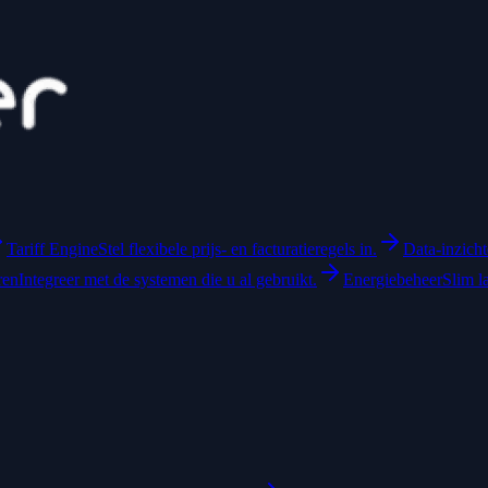
Tariff Engine
Stel flexibele prijs- en facturatieregels in.
Data-inzich
ren
Integreer met de systemen die u al gebruikt.
Energiebeheer
Slim l