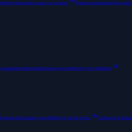
rs
Breng bestuurders naar uw locaties.
Parkeerexploitanten
Voeg laden
Laadpuntcertificering
Hardware gecertificeerd voor eMabler.
& nieuws
Het laatste van eMabler en uit de sector.
Gidsen & webina