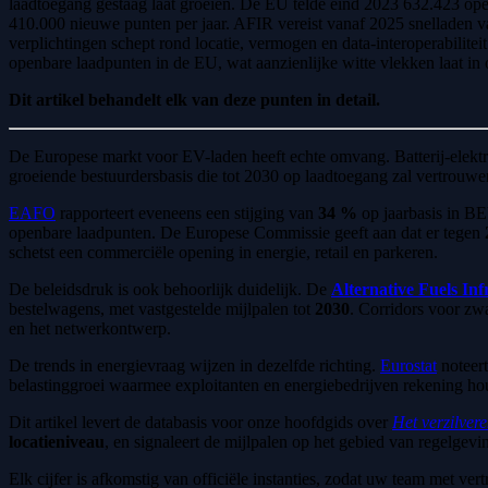
laadtoegang gestaag laat groeien. De EU telde eind 2023 632.423 op
410.000 nieuwe punten per jaar. AFIR vereist vanaf 2025 snelladen 
verplichtingen schept rond locatie, vermogen en data-interoperabilit
openbare laadpunten in de EU, wat aanzienlijke witte vlekken laat in
Dit artikel behandelt elk van deze punten in detail.
De Europese markt voor EV-laden heeft echte omvang. Batterij-elektr
groeiende bestuurdersbasis die tot 2030 op laadtoegang zal vertrouwen
EAFO
rapporteert eveneens een stijging van
34 %
op jaarbasis in BEV
openbare laadpunten. De Europese Commissie geeft aan dat er tegen
schetst een commerciële opening in energie, retail en parkeren.
De beleidsdruk is ook behoorlijk duidelijk. De
Alternative Fuels In
bestelwagens, met vastgestelde mijlpalen tot
2030
. Corridors voor zw
en het netwerkontwerp.
De trends in energievraag wijzen in dezelfde richting.
Eurostat
noteer
belastinggroei waarmee exploitanten en energiebedrijven rekening h
Dit artikel levert de databasis voor onze hoofdgids over
Het verzilver
locatieniveau
, en signaleert de mijlpalen op het gebied van regelge
Elk cijfer is afkomstig van officiële instanties, zodat uw team met ve