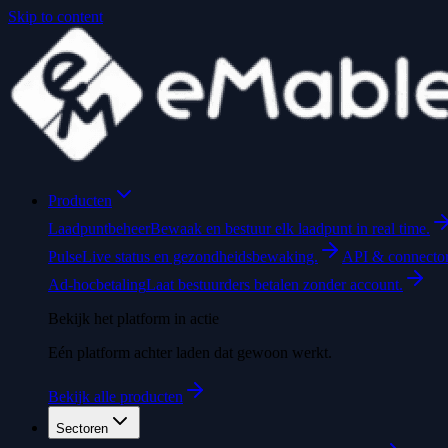
Skip to content
Producten
Laadpuntbeheer
Bewaak en bestuur elk laadpunt in real time.
Pulse
Live status en gezondheidsbewaking.
API & connecto
Ad-hocbetaling
Laat bestuurders betalen zonder account.
Bekijk het platform in actie
Eén platform achter laden dat gewoon werkt.
Bekijk alle producten
Sectoren