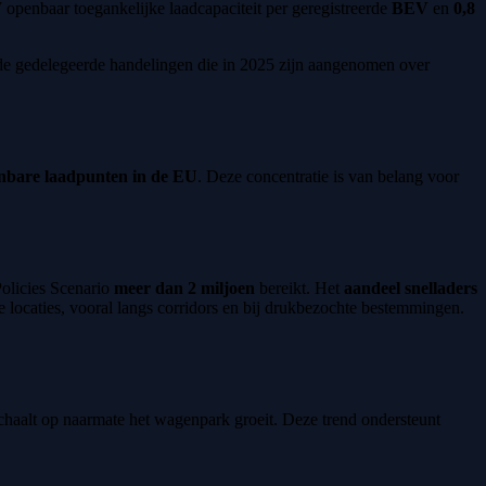
W
openbaar toegankelijke laadcapaciteit per geregistreerde
BEV
en
0,8
de gedelegeerde handelingen die in 2025 zijn aangenomen over
enbare laadpunten in de EU
. Deze concentratie is van belang voor
Policies Scenario
meer dan 2 miljoen
bereikt. Het
aandeel snelladers
e locaties, vooral langs corridors en bij drukbezochte bestemmingen.
 schaalt op naarmate het wagenpark groeit. Deze trend ondersteunt