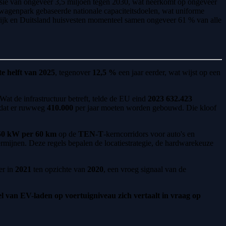
sie van ongeveer 3,5 miljoen tegen 2030, wat neerkomt op ongeveer
wagenpark gebaseerde nationale capaciteitsdoelen, wat uniforme
nkrijk en Duitsland huisvesten momenteel samen ongeveer 61 % van alle
te helft van 2025
, tegenover
12,5 %
een jaar eerder, wat wijst op een
Wat de infrastructuur betreft, telde de EU eind
2023
632.423
 dat er ruwweg
410.000
per jaar moeten worden gebouwd. Die kloof
150 kW per 60 km
op de
TEN-T
-kerncorridors voor auto's en
rmijnen. Deze regels bepalen de locatiestrategie, de hardwarekeuze
er in
2021
ten opzichte van
2020
, een vroeg signaal van de
 van EV-laden op voertuigniveau zich vertaalt in vraag op