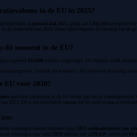
ratievolume in de EU in 2025?
oregistraties in
januari-juli 2025
, gelijk aan
1.011.903
geregistreerde
%
in de eerste helft van 2024. Deze cijfers bepalen de omvang van de geï
p dit moment in de EU?
 jaar ongeveer
153.000
werden toegevoegd. Die basislijn is het startpun
tructuurgegevens. Gebruik het wanneer u de cijfers van de huidige maan
e EU voor 2030?
ljoen
openbare laadpunten in de EU nodig zijn om de voertuigtransitie
n 2023. Dit is het duidelijkste signaal dat het aanbod nog achterloop
 2030?
lichte voertuigen moeten lidstaten vanaf
2025
snellaadstations van m
zware voertuigen zijn vanaf
2025
stations van
≥350 kW
vereist per
60 