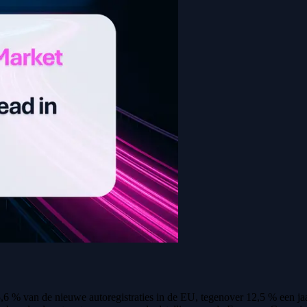
15,6 % van de nieuwe autoregistraties in de EU, tegenover 12,5 % een ja