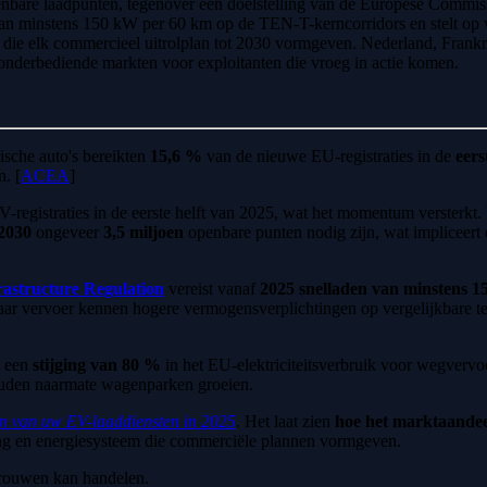
enbare laadpunten, tegenover een doelstelling van de Europese Commis
van minstens 150 kW per 60 km op de TEN-T-kerncorridors en stelt op 
eit die elk commercieel uitrolplan tot 2030 vormgeven. Nederland, Fra
 onderbediende markten voor exploitanten die vroeg in actie komen.
ische auto's bereikten
15,6 %
van de nieuwe EU-registraties in de
eers
. [
ACEA
]
-registraties in de eerste helft van 2025, wat het momentum versterkt. 
2030
ongeveer
3,5 miljoen
openbare punten nodig zijn, wat impliceert
frastructure Regulation
vereist vanaf
2025
snelladen van minstens 
aar vervoer kennen hogere vermogensverplichtingen op vergelijkbare te
t een
stijging van 80 %
in het EU-elektriciteitsverbruik voor wegvervo
ouden naarmate wagenparken groeien.
en van uw EV-laaddiensten in 2025
. Het laat zien
hoe het marktaandeel
ving en energiesysteem die commerciële plannen vormgeven.
rtrouwen kan handelen.