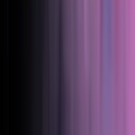
La plataforma en acción
Una sola plataforma detrás de una recarga que simplemente
funciona.
Ver todos los productos
Sectores
Comercializadoras de energía
Convierta la recarga en nuevos
ingresos.
Retail
Atraiga conductores a sus ubicaciones.
Operadores de parking
Añada recarga a cada plaza.
Pensado para su sector
Descubra cómo los operadores convierten la recarga en
crecimiento.
Casos de clientes
Precios
Clientes
Desarrolladores
Ecosistema
Conector de Salesforce
Sincronice los datos de recarga con