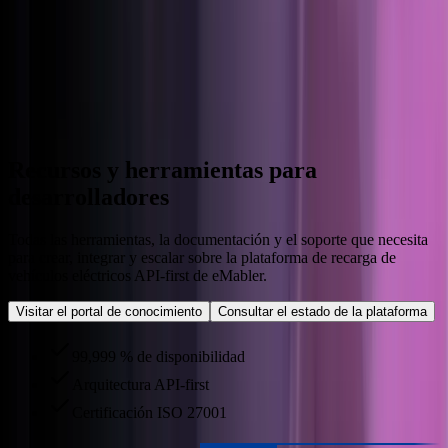
Suomi
Svenska
Iniciar sesión
Solicitar una demo
Recursos y herramientas para
desarrolladores
Todas las herramientas, la documentación y el soporte que necesita
para crear, integrar y escalar sobre la plataforma de recarga de
vehículos eléctricos API-first de eMabler.
Visitar el portal de conocimiento
Consultar el estado de la plataforma
99,999 % de disponibilidad
Arquitectura API-first
Certificación ISO 27001