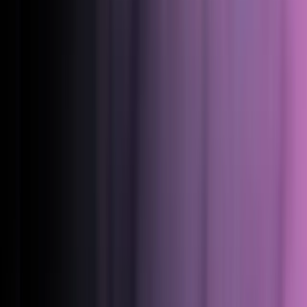
Salesforce.
Certificación de cargadores
Hardware
certificado para eMabler.
Conecte su stack
Integre eMabler con las herramientas que ya utiliza.
Explorar el ecosistema
Nosotros
Empleo
Construya el futuro de la recarga de vehículos
eléctricos.
Blog y noticias
Lo último de eMabler y del
sector.
Guías y webinars
Aprenda a lanzar y escalar la
recarga.
Sobre eMabler
La plataforma abierta detrás de una recarga fiable.
Nuestra historia