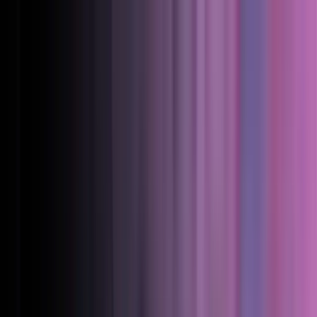
Skip to content
Productos
Gestión de cargadores
Supervise y controle cada cargador en
tiempo real.
Tariff Engine
Defina reglas flexibles de precios
y facturación.
Análisis de datos
Análisis de toda su red.
Pulse
Estado y monitorización en directo.
API y
conectores
Intégrelo con los sistemas que ya utiliza.
Gestión de energía
Balanceo de carga y optimización
inteligentes.
Pago ad hoc
Sus conductores pagan sin necesidad de cuenta.