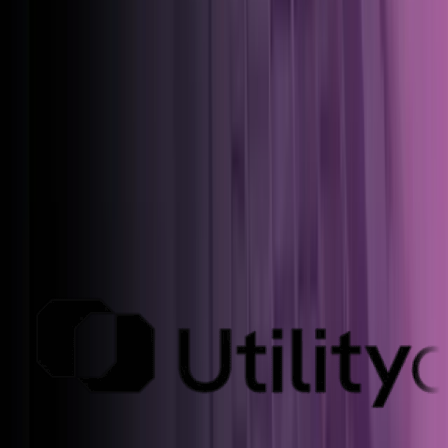
Integraciones
Integre la recarga de vehículos eléctricos
con sus sistemas actuales
Sin stacks separados. Sin dependencias forzosas. Lance antes,
mantenga los costes bajo control y conserve el control a medida que
crece.
Ver más de 300 integraciones