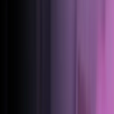
Dansk
Deutsch
English
Français
Italiano
Nederlands
Norsk