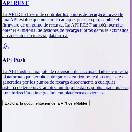
API REST
La API REST permite controlar los puntos de recarga a través de
una API estable que no cambia aunque, por ejemplo, cambie el
firmware de un punto de recarga. La API REST también permite
obtener el historial de sesiones de recarga u otros datos relacionados
almacenados en nuestra plataforma.
API Push
La API Push es una potente extensión de las capacidades de nuestra
plataforma, que permite entregar casi en tiempo real los mensajes
generados por los puntos de recarga directamente a cualquier
sistema de terceros. Garantiza un flujo de datos puntual para análisis,
monitorización o integración con plataformas externas.
Explorar la documentación de la API de eMabler