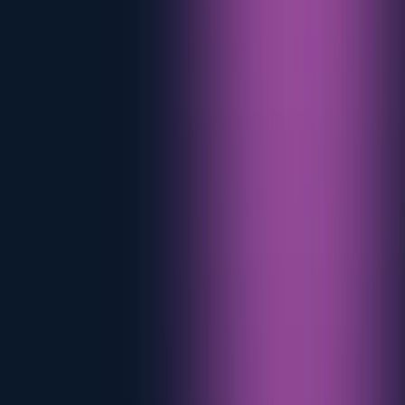
Ilkka Koisti
Director comercial
With 10+ years of eMobility experience, Ilkka builds and nurtures