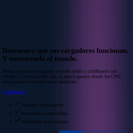
Suomi
Svenska
Iniciar sesión
Solicitar una demo
Demuestre que sus cargadores funcionan.
Y muéstreselo al mundo.
Ponga a prueba su cargador en redes reales y certifíquelo con
eMabler. Una vez certificada, su marca aparece donde los CPO
miran primero al elegir nuevo hardware.
Certifíquese
Validado técnicamente
Resultados cuantificados
Visibilidad en el mercado