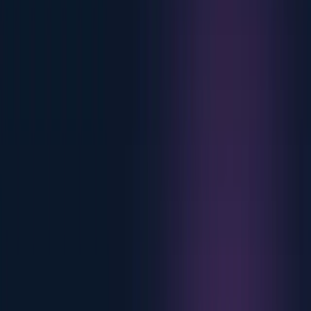
La plataforma en acción
Una sola plataforma detrás de una recarga que simplemente
funciona.
Ver todos los productos
Sectores
Comercializadoras de energía
Convierta la recarga en nuevos
ingresos.
Retail
Atraiga conductores a sus ubicaciones.
Operadores de parking
Añada recarga a cada plaza.
Pensado para su sector
Descubra cómo los operadores convierten la recarga en
crecimiento.
Casos de clientes
Precios
Clientes
Desarrolladores
Ecosistema
Conector de Salesforce
Sincronice los datos de recarga con