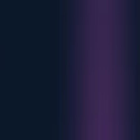
Salesforce.
Certificación de cargadores
Hardware
certificado para eMabler.
Conecte su stack
Integre eMabler con las herramientas que ya utiliza.
Explorar el ecosistema
Nosotros
Empleo
Construya el futuro de la recarga de vehículos
eléctricos.
Blog y noticias
Lo último de eMabler y del
sector.
Guías y webinars
Aprenda a lanzar y escalar la
recarga.
Sobre eMabler
La plataforma abierta detrás de una recarga fiable.
Nuestra historia