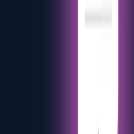
Juha Stenberg
CEO y cofundador
Leading eMabler's vision and strategy. Juha has eMobility
experience since 2011.