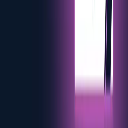
Maria Hovila
COO y CISO
Driving operations, ensuring efficiency, security, and a strong
company culture.