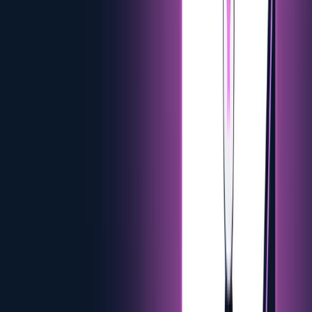
Ville Parviainen
CTO y cofundador
Shaping our product with deep expertise in EV charging systems
and standards.