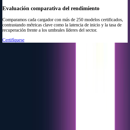
Evaluación comparativa del rendimiento
Comparamos cada cargador con más de 250 modelos certificados,
contrastando métricas clave como la latencia de inicio y la tasa de
recuperación frente a los umbrales líderes del sector.
Certifíquese
Certifíquese
Solo los cargadores eléctricos más fiables
superan la prueba.
Ponga a prueba y certifique su cargador, y hágalo visible ante las
redes de CPO en crecimiento de toda Europa.
Conozca al equipo
Las personas detrás de eMabler
Un equipo apasionado de expertos en vehículo eléctrico que
convierte la tecnología en experiencias de recarga fluidas e
inteligentes. A su lado en cada paso del camino.