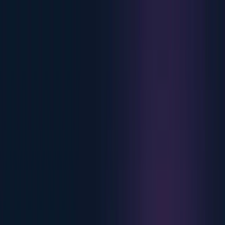
Skip to content
Productos
Gestión de cargadores
Supervise y controle cada cargador en
tiempo real.
Tariff Engine
Defina reglas flexibles de precios
y facturación.
Análisis de datos
Análisis de toda su red.
Pulse
Estado y monitorización en directo.
API y
conectores
Intégrelo con los sistemas que ya utiliza.
Gestión de energía
Balanceo de carga y optimización
inteligentes.
Pago ad hoc
Sus conductores pagan sin necesidad de cuenta.