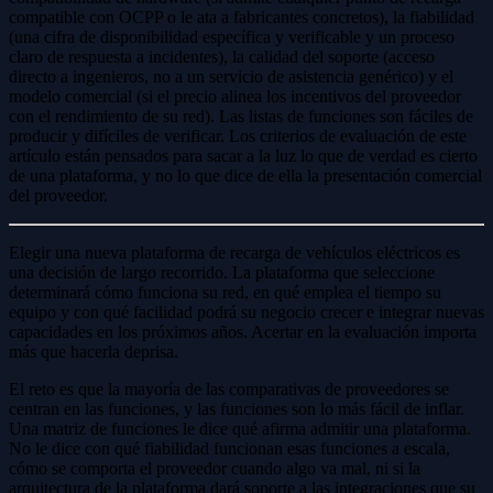
compatible con OCPP o le ata a fabricantes concretos), la fiabilidad
(una cifra de disponibilidad específica y verificable y un proceso
claro de respuesta a incidentes), la calidad del soporte (acceso
directo a ingenieros, no a un servicio de asistencia genérico) y el
modelo comercial (si el precio alinea los incentivos del proveedor
con el rendimiento de su red). Las listas de funciones son fáciles de
producir y difíciles de verificar. Los criterios de evaluación de este
artículo están pensados para sacar a la luz lo que de verdad es cierto
de una plataforma, y no lo que dice de ella la presentación comercial
del proveedor.
Elegir una nueva plataforma de recarga de vehículos eléctricos es
una decisión de largo recorrido. La plataforma que seleccione
determinará cómo funciona su red, en qué emplea el tiempo su
equipo y con qué facilidad podrá su negocio crecer e integrar nuevas
capacidades en los próximos años. Acertar en la evaluación importa
más que hacerla deprisa.
El reto es que la mayoría de las comparativas de proveedores se
centran en las funciones, y las funciones son lo más fácil de inflar.
Una matriz de funciones le dice qué afirma admitir una plataforma.
No le dice con qué fiabilidad funcionan esas funciones a escala,
cómo se comporta el proveedor cuando algo va mal, ni si la
arquitectura de la plataforma dará soporte a las integraciones que su