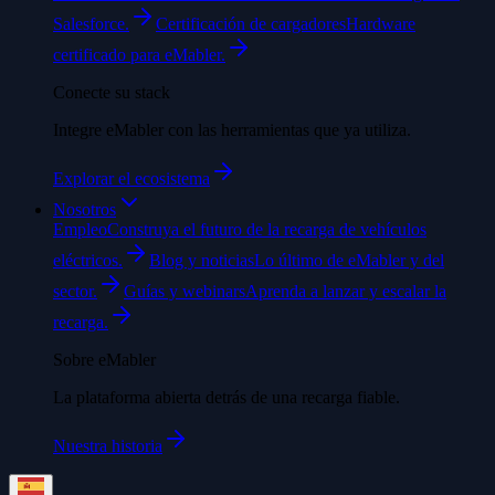
Salesforce.
Certificación de cargadores
Hardware
certificado para eMabler.
Conecte su stack
Integre eMabler con las herramientas que ya utiliza.
Explorar el ecosistema
Nosotros
Empleo
Construya el futuro de la recarga de vehículos
eléctricos.
Blog y noticias
Lo último de eMabler y del
sector.
Guías y webinars
Aprenda a lanzar y escalar la
recarga.
Sobre eMabler
La plataforma abierta detrás de una recarga fiable.
Nuestra historia