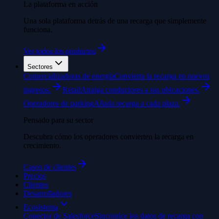
La plataforma en acción
Una sola plataforma detrás de una recarga que simplemente
funciona.
Ver todos los productos
Sectores
Comercializadoras de energía
Convierta la recarga en nuevos
ingresos.
Retail
Atraiga conductores a sus ubicaciones.
Operadores de parking
Añada recarga a cada plaza.
Pensado para su sector
Descubra cómo los operadores convierten la recarga en
crecimiento.
Casos de clientes
Precios
Clientes
Desarrolladores
Ecosistema
Conector de Salesforce
Sincronice los datos de recarga con