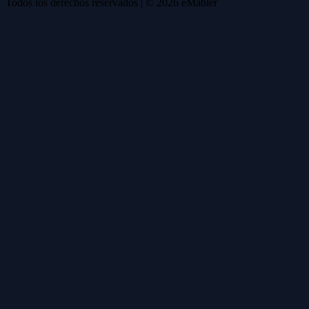
Todos los derechos reservados
| ©
2026
eMabler