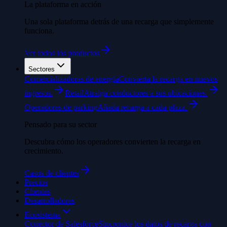
La plataforma en acción
Una sola plataforma detrás de una recarga que simplemente
funciona.
Ver todos los productos
Sectores
Comercializadoras de energía
Convierta la recarga en nuevos
ingresos.
Retail
Atraiga conductores a sus ubicaciones.
Operadores de parking
Añada recarga a cada plaza.
Pensado para su sector
Descubra cómo los operadores convierten la recarga en
crecimiento.
Casos de clientes
Precios
Clientes
Desarrolladores
Ecosistema
Conector de Salesforce
Sincronice los datos de recarga con