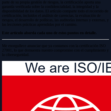
parte de su propia gestión de riesgos, la certificación aporta una
garantía verificada sobre la confidencialidad, la integridad y la
disponibilidad de los datos. El artículo comparte todo el recorrido de
certificación, incluidos el análisis de carencias, la evaluación de
riesgos, el desarrollo de políticas, las auditorías internas y externas, y
las lecciones prácticas aprendidas por el camino.
Este artículo aborda cada uno de estos puntos en detalle.
Me enorgullece anunciar que ya contamos con la certificación ISO
27001, lo que demuestra nuestro compromiso con el cumplimiento y
la ciberseguridad.