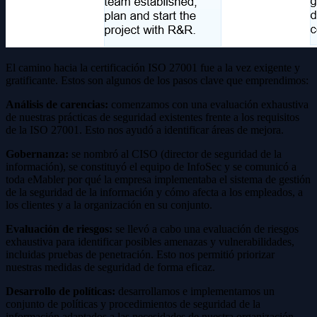
El camino hacia la certificación ISO 27001 fue a la vez exigente y
gratificante. Estos son algunos de los pasos clave que emprendimos:
Análisis de carencias:
comenzamos con una evaluación exhaustiva
de nuestras prácticas de seguridad existentes frente a los requisitos
de la ISO 27001. Esto nos ayudó a identificar áreas de mejora.
Gobernanza:
se nombró al CISO (director de seguridad de la
información), se constituyó el equipo de InfoSec y se comunicó a
toda eMabler por qué la empresa implementaba el sistema de gestión
de la seguridad de la información y cómo afecta a los empleados, a
los clientes y a la organización en su conjunto.
Evaluación de riesgos:
se llevó a cabo una evaluación de riesgos
exhaustiva para identificar posibles amenazas y vulnerabilidades,
incluidas pruebas de penetración. Esto nos permitió priorizar
nuestras medidas de seguridad de forma eficaz.
Desarrollo de políticas:
desarrollamos e implementamos un
conjunto de políticas y procedimientos de seguridad de la
información adaptados a las necesidades de nuestra organización.