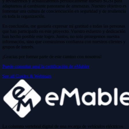
y revisaremos y actualizaremos periódicamente nuestro SGSI para
adaptarnos al cambiante panorama de amenazas. Nuestro objetivo es
fomentar una cultura de concienciación en seguridad y de resiliencia
en toda la organización.
En conclusión, me gustaría expresar mi gratitud a todas las personas
que han participado en este proyecto. Vuestro esfuerzo y dedicación
han hecho posible este logro. Juntos, no solo protegemos nuestra
información, sino que construimos confianza con nuestros clientes y
grupos de interés.
¡Gracias por formar parte de este camino con nosotros!
Puede consultar aquí la certificación de eMabler
See all Guides & Webinars
La columna vertebral digital de una recarga de vehículos eléctricos