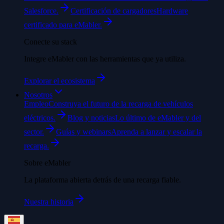
Salesforce.
Certificación de cargadores
Hardware
certificado para eMabler.
Conecte su stack
Integre eMabler con las herramientas que ya utiliza.
Explorar el ecosistema
Nosotros
Empleo
Construya el futuro de la recarga de vehículos
eléctricos.
Blog y noticias
Lo último de eMabler y del
sector.
Guías y webinars
Aprenda a lanzar y escalar la
recarga.
Sobre eMabler
La plataforma abierta detrás de una recarga fiable.
Nuestra historia