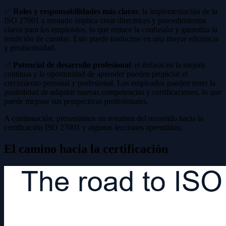
✅
Roles y responsabilidades más claros
: la implementación de la
ISO 27001 a menudo implica crear directrices y procedimientos
claros para los empleados, lo que reduce la confusión y garantiza la
rendición de cuentas. Esto puede traducirse en una mayor eficiencia
y productividad.
✅
Potencial de desarrollo profesional
: el énfasis en la mejora
continua y la oportunidad de aprender pueden propiciar el
crecimiento personal y profesional. Los empleados pueden tener la
posibilidad de adquirir nuevas competencias y certificaciones, lo que
puede mejorar sus perspectivas profesionales.
A continuación, presentamos un resumen del recorrido hacia la
certificación ISO 27001 y algunas lecciones aprendidas:
El camino hacia la certificación