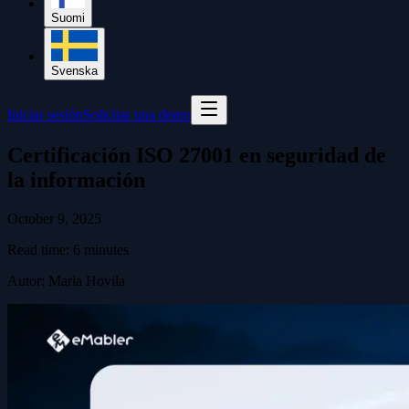
Suomi
Svenska
Iniciar sesión
Solicitar una demo
Certificación ISO 27001 en seguridad de
la información
October 9, 2025
Read time:
6
minutes
Autor
:
Maria Hovila