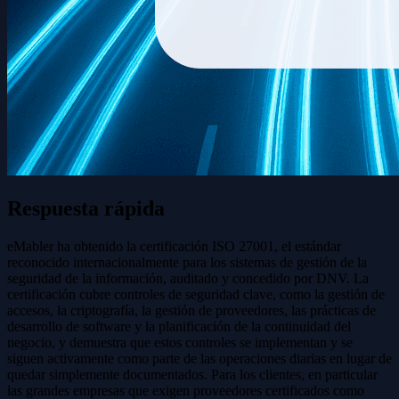
Respuesta rápida
eMabler ha obtenido la certificación ISO 27001, el estándar
reconocido internacionalmente para los sistemas de gestión de la
seguridad de la información, auditado y concedido por DNV. La
certificación cubre controles de seguridad clave, como la gestión de
accesos, la criptografía, la gestión de proveedores, las prácticas de
desarrollo de software y la planificación de la continuidad del
negocio, y demuestra que estos controles se implementan y se
siguen activamente como parte de las operaciones diarias en lugar de
quedar simplemente documentados. Para los clientes, en particular
las grandes empresas que exigen proveedores certificados como