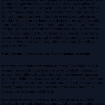
energía es la presión más inmediata, pero la deriva de tarifas, el
incremento silencioso de los gastos generales y la fuga de ingresos
por roaming se acumulan sin hacer ruido a medida que crece la red,
lo que a menudo hace que un negocio se sienta ocupado sin ser
rentable. El problema de fondo es el desfase de ejecución: cuando
actualizar las tarifas requiere trabajo manual o coordinación entre
equipos, los precios permanecen desalineados con los costes reales
durante más tiempo del debido. Mantener el control del margen a
escala depende de la capacidad de reflejar los cambios de coste en
tarifas en vivo de forma rápida y coherente en todas las sedes y
grupos de clientes.
Este artículo aborda cada uno de estos puntos en detalle.
Para muchos operadores de puntos de recarga, los márgenes de la
recarga parecen estar bien hasta que dejan de estarlo. Los precios
parecen competitivos, la utilización crece y los ingresos aumentan,
pero la rentabilidad se estanca o cae sin hacer ruido. Esta brecha rara
vez se debe a una sola mala decisión, sino que suele provenir de una
visión incompleta de lo que realmente impulsa los costes en las
operaciones de recarga del día a día.
Los costes de la recarga se reparten entre energía, tasas de red,
sistemas de backend, soporte y roaming. Algunos son volátiles, otros