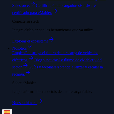
Salesforce.
Certificación de cargadores
Hardware
certificado para eMabler.
Conecte su stack
Integre eMabler con las herramientas que ya utiliza.
Explorar el ecosistema
Nosotros
Empleo
Construya el futuro de la recarga de vehículos
eléctricos.
Blog y noticias
Lo último de eMabler y del
sector.
Guías y webinars
Aprenda a lanzar y escalar la
recarga.
Sobre eMabler
La plataforma abierta detrás de una recarga fiable.
Nuestra historia