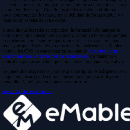
las deducciones de roaming contribuyen todos a la base de coste real
de una red de recarga. Cuando los precios no siguen el ritmo de
estos componentes, los márgenes se debilitan de forma gradual y a
menudo sin señales de aviso claras.
A medida que las redes se expanden, la formación del margen se
convierte en una cuestión de ejecución. El reto ya no es comprender
los costes en teoría, sino reflejarlos en tarifas en vivo en muchas
sedes y grupos de clientes sin retrasos ni inconsistencias. eMabler
ayuda a los CPO en esta tarea proporcionando
herramientas que
ayudan a alinear las tarifas con los costes reales
y a mantener el
control de precios a medida que aumenta la complejidad operativa.
Si quiere una imagen más clara de qué configura los márgenes de su
negocio de recarga y de cómo la ejecución de precios influye en la
rentabilidad, ¡póngase en contacto con nosotros!
See all Guides & Webinars