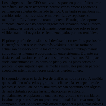
Los márgenes de los CPO rara vez desaparecen por un único error
dramático; suelen desvanecerse porque varias brechas pequeñas
permanecen abiertas demasiado tiempo. Una tarifa se mantiene sin
cambios mientras los costes se mueven. Las excepciones se
multiplican. El volumen de roaming crece. El trabajo de soporte
aumenta. Nada de esto parece urgente por separado, pero el efecto
combinado es una pérdida de margen constante que solo se hace
visible cuando el negocio se siente «ocupado, pero no rentable».
El primer patrón de erosión es el
desfase de costes
. Los precios de
la energía suben o se vuelven más volátiles, pero las tarifas se
actualizan despacio porque los cambios requieren trabajo manual,
aprobaciones internas o coordinación entre sistemas. Durante ese
desfase, cada sesión se tarifica con supuestos obsoletos. El impacto
suele concentrarse en las horas de pico y en los picos cortos de
precios, lo que significa que las medias mensuales pueden parecer
aceptables mientras las peores sesiones pierden dinero.
El segundo patrón es la
deriva de tarifas en toda la red
. A medida
que se añaden más sedes y grupos de clientes, las excepciones de
precios se acumulan. Sedes similares acaban operando con lógicas
de tarifa distintas porque las actualizaciones se aplicaron
parcialmente, se copiaron de una base equivocada o se cambiaron
localmente para resolver un problema puntual. La deriva rompe la
comparabilidad. Se vuelve más difícil responder a preguntas básicas