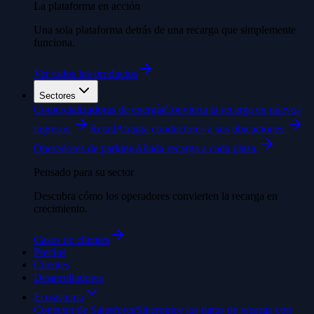
La plataforma en acción
Una sola plataforma detrás de una recarga que simplemente
funciona.
Ver todos los productos
Sectores
Comercializadoras de energía
Convierta la recarga en nuevos
ingresos.
Retail
Atraiga conductores a sus ubicaciones.
Operadores de parking
Añada recarga a cada plaza.
Pensado para su sector
Descubra cómo los operadores convierten la recarga en
crecimiento.
Casos de clientes
Precios
Clientes
Desarrolladores
Ecosistema
Conector de Salesforce
Sincronice los datos de recarga con