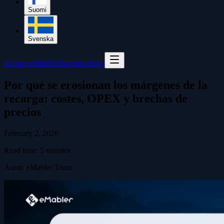
Suomi
Svenska
Iniciar sesión
Solicitar una demo
Por qué se erosionan los márgenes de la
recarga: costes, OPEX y brechas de
precios
February 2, 2026
Read time:
5
minutes
Autor
:
eMabler Team