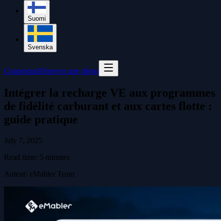
Suomi
Svenska
Connexion
Réserver une démo
Intégrer la recharge VE aux programmes
de fidélité carburant et aux cartes flotte :
guide pratique
July 7, 2025
Read time:
5
minutes
Auteur
:
eMabler Team