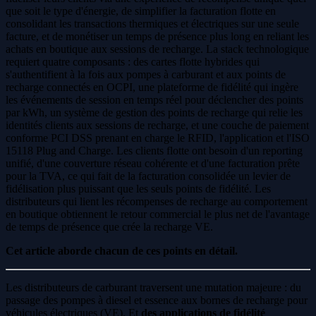
que soit le type d'énergie, de simplifier la facturation flotte en
consolidant les transactions thermiques et électriques sur une seule
facture, et de monétiser un temps de présence plus long en reliant les
achats en boutique aux sessions de recharge. La stack technologique
requiert quatre composants : des cartes flotte hybrides qui
s'authentifient à la fois aux pompes à carburant et aux points de
recharge connectés en OCPI, une plateforme de fidélité qui ingère
les événements de session en temps réel pour déclencher des points
par kWh, un système de gestion des points de recharge qui relie les
identités clients aux sessions de recharge, et une couche de paiement
conforme PCI DSS prenant en charge le RFID, l'application et l'ISO
15118 Plug and Charge. Les clients flotte ont besoin d'un reporting
unifié, d'une couverture réseau cohérente et d'une facturation prête
pour la TVA, ce qui fait de la facturation consolidée un levier de
fidélisation plus puissant que les seuls points de fidélité. Les
distributeurs qui lient les récompenses de recharge au comportement
en boutique obtiennent le retour commercial le plus net de l'avantage
de temps de présence que crée la recharge VE.
Cet article aborde chacun de ces points en détail.
Les distributeurs de carburant traversent une mutation majeure : du
passage des pompes à diesel et essence aux bornes de recharge pour
véhicules électriques (VE). Et
des applications de fidélité