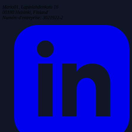
Maria01, Lapinlahdenkatu 16
00180 Helsinki, Finland
Numéro d'entreprise
:
3021922-2