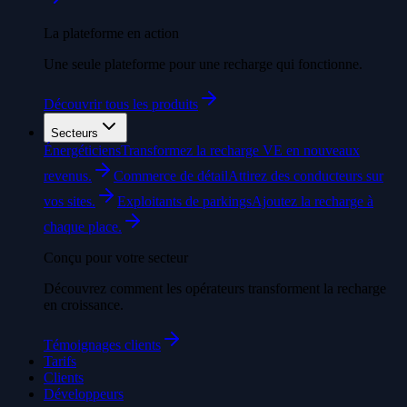
La plateforme en action
Une seule plateforme pour une recharge qui fonctionne.
Découvrir tous les produits
Secteurs
Énergéticiens
Transformez la recharge VE en nouveaux
revenus.
Commerce de détail
Attirez des conducteurs sur
vos sites.
Exploitants de parkings
Ajoutez la recharge à
chaque place.
Conçu pour votre secteur
Découvrez comment les opérateurs transforment la recharge
en croissance.
Témoignages clients
Tarifs
Clients
Développeurs