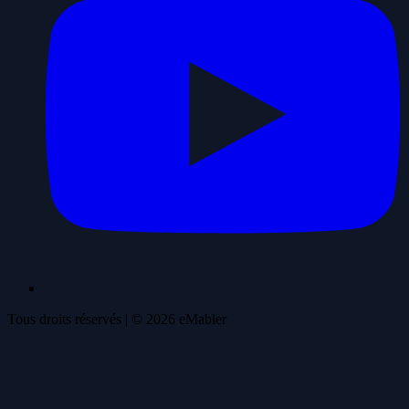
Tous droits réservés
| ©
2026
eMabler