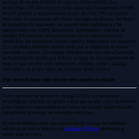
en lugar de en una decisión de negocio independiente. Las
plataformas API-first exponen cada capacidad fundamental a través
de API abiertas y documentadas, lo que da a los CPO un control
total sobre la experiencia del cliente, las reglas de precios, los flujos
de autenticación regionales, las arquitecturas multimarca y las
integraciones con CRM, facturación, fidelización y sistemas de
energía. El patrón del arrepentimiento con la marca blanca es
predecible: los operadores lanzan rápido y luego pasan los siguientes
12 a 24 meses sorteando límites hasta que la migración se vuelve
inevitable y costosa. El enfoque API-first evita ese ciclo al hacer de
la flexibilidad la opción por defecto en lugar de un complemento de
pago, lo que permite a los operadores construir, omitir o adaptar
funciones a su propio ritmo sin acumular deuda técnica.
Este artículo trata cada uno de estos puntos en detalle.
Como operador de puntos de recarga (CPO), sus decisiones
tecnológicas definirán la rapidez con la que escala, cómo da servicio
a sus clientes y cuán resiliente se vuelve su negocio en un mercado
competitivo de recarga de vehículos eléctricos.
Si está decidiendo entre una plataforma de recarga de vehículos
eléctricos de marca blanca y un
enfoque API-first
, deténgase y
mírelo más de cerca.