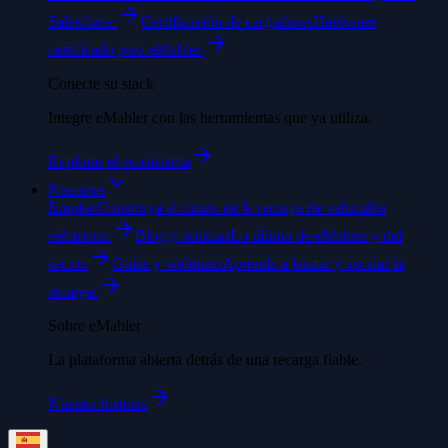
Salesforce.
Certificación de cargadores
Hardware
certificado para eMabler.
Conecte su stack
Integre eMabler con las herramientas que ya utiliza.
Explorar el ecosistema
Nosotros
Empleo
Construya el futuro de la recarga de vehículos
eléctricos.
Blog y noticias
Lo último de eMabler y del
sector.
Guías y webinars
Aprenda a lanzar y escalar la
recarga.
Sobre eMabler
La plataforma abierta detrás de una recarga fiable.
Nuestra historia