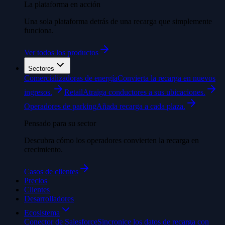
La plataforma en acción
Una sola plataforma detrás de una recarga que simplemente
funciona.
Ver todos los productos
Sectores
Comercializadoras de energía
Convierta la recarga en nuevos
ingresos.
Retail
Atraiga conductores a sus ubicaciones.
Operadores de parking
Añada recarga a cada plaza.
Pensado para su sector
Descubra cómo los operadores convierten la recarga en
crecimiento.
Casos de clientes
Precios
Clientes
Desarrolladores
Ecosistema
Conector de Salesforce
Sincronice los datos de recarga con