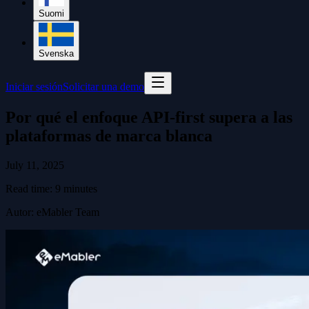
Suomi
Svenska
Iniciar sesión
Solicitar una demo
Por qué el enfoque API-first supera a las
plataformas de marca blanca
July 11, 2025
Read time:
9
minutes
Autor
:
eMabler Team