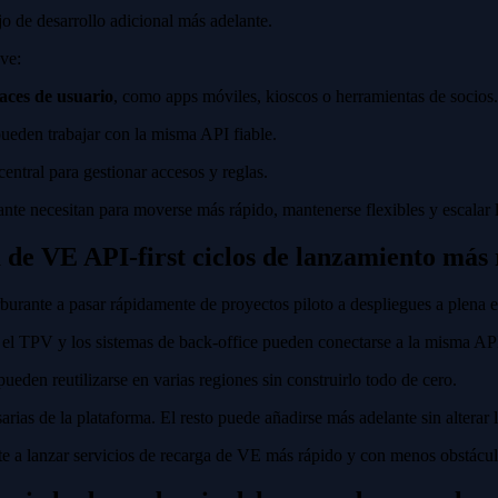
ajo de desarrollo adicional más adelante.
ave:
faces de usuario
, como apps móviles, kioscos o herramientas de socios.
pueden trabajar con la misma API fiable.
central para gestionar accesos y reglas.
rante necesitan para moverse más rápido, mantenerse flexibles y escalar 
de VE API-first ciclos de lanzamiento más 
rburante a pasar rápidamente de proyectos piloto a despliegues a plena e
 el TPV y los sistemas de back-office pueden conectarse a la misma API
ueden reutilizarse en varias regiones sin construirlo todo de cero.
arias de la plataforma. El resto puede añadirse más adelante sin alterar
nte a lanzar servicios de recarga de VE más rápido y con menos obstácul