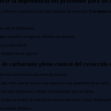
ucir la dependencia del proveedor para los 
 software y servicios en un único paquete de proveedor.
Esto limita 
u app de fidelización.
le conexión, en lugar de reformar sus sistemas.
a un único stack.
or encajan con su negocio.
s de carburante pleno control del recorrido d
den sus servicios en cada punto de contacto.
u app, estén ante un kiosco o naveguen por una plataforma de un socio.
ios más inteligentes y ofertas personalizadas para el cliente.
probar un modelo de suscripción en una ubicación y luego desplegarlo 
sus propios términos.