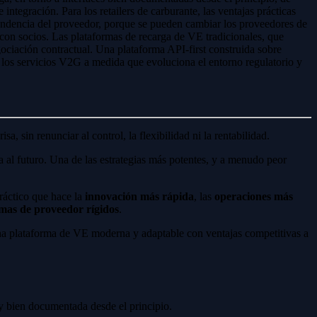
ntegración. Para los retailers de carburante, las ventajas prácticas
pendencia del proveedor, porque se pueden cambiar los proveedores de
 con socios. Las plataformas de recarga de VE tradicionales, que
ociación contractual. Una plataforma API-first construida sobre
los servicios V2G a medida que evoluciona el entorno regulatorio y
a, sin renunciar al control, la flexibilidad ni la rentabilidad.
 al futuro. Una de las estrategias más potentes, y a menudo peor
práctico que hace la
innovación más rápida
, las
operaciones más
emas de proveedor rígidos
.
 una plataforma de VE moderna y adaptable con ventajas competitivas a
a y bien documentada desde el principio.