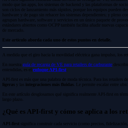
modo que las apps, los sistemas de backend y las plataformas de socios
son ciclos de lanzamiento más rápidos, porque los equipos pueden des
hardware y de pago sin rehacer los sistemas dependientes; y pleno con
agrupan hardware, software y servicios en un único paquete de proveed
estándares abiertos como OCPP también facilita añadir nuevas capaci
de mercado.
Este artículo aborda cada uno de estos puntos en detalle.
A medida que el giro hacia la movilidad eléctrica gana impulso, los reta
En nuestra
guía de recarga de VE para retailers de carburante
describi
entendidas, es el
enfoque API-first
.
API-first es más que una palabra de moda técnica. Para los retailers 
ligeras
y las
integraciones más fluidas
. Le permite escalar entre ubi
En este artículo desglosamos qué significa realmente API-first en tér
largo plazo.
¿Qué es API-first y cómo se aplica a los re
API-first
significa construir cada servicio (como precios, fidelización