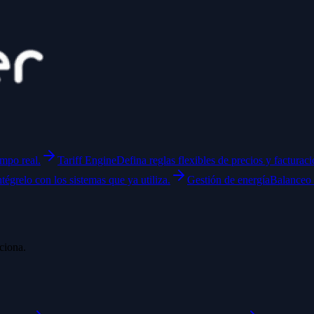
empo real.
Tariff Engine
Defina reglas flexibles de precios y facturaci
ntégrelo con los sistemas que ya utiliza.
Gestión de energía
Balanceo 
ciona.