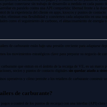
 puedan conectarse sin trabajo de desarrollo a medida en cada punto de i
arrollar en paralelo contra una API compartida; libertad frente a la de
trol de la experiencia del cliente en apps, kioscos y puntos de contacto
or, eliminan esta flexibilidad y convierten cada adaptación en una neg
dades como el seguimiento de carbono, el almacenamiento de energía o 
ilers de carburante están bajo una presión creciente para adaptarse depris
mos los movimientos estratégicos clave para preparar su negocio de cara
de carburante que entran en el ámbito de la recarga de VE, es un marco 
caciones, socios y puntos de contacto digitales
sin quedar atado a sist
minos operativos y cómo permite a los retailers de carburante construir
tailers de carburante?
, pagos o control de los puntos de recarga) con una interfaz (API) clar