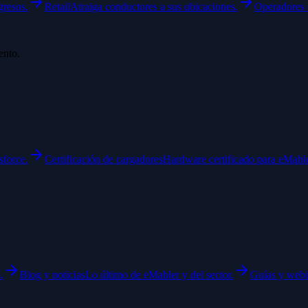
gresos.
Retail
Atraiga conductores a sus ubicaciones.
Operadores 
ento.
sforce.
Certificación de cargadores
Hardware certificado para eMable
.
Blog y noticias
Lo último de eMabler y del sector.
Guías y webi