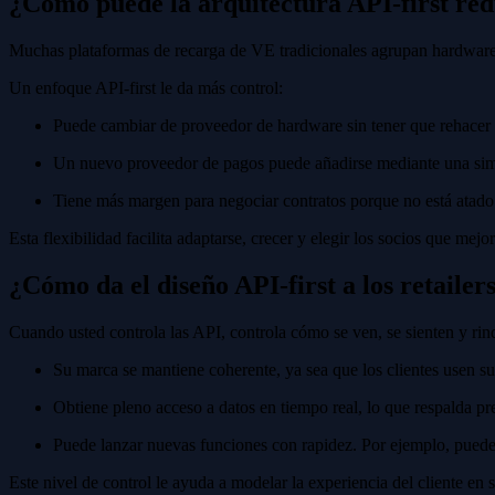
¿Cómo puede la arquitectura API-first red
Muchas plataformas de recarga de VE tradicionales agrupan hardware,
Un enfoque API-first le da más control:
Puede cambiar de proveedor de hardware sin tener que rehacer s
Un nuevo proveedor de pagos puede añadirse mediante una simp
Tiene más margen para negociar contratos porque no está atado 
Esta flexibilidad facilita adaptarse, crecer y elegir los socios que mej
¿Cómo da el diseño API-first a los retailer
Cuando usted controla las API, controla cómo se ven, se sienten y rin
Su marca se mantiene coherente, ya sea que los clientes usen s
Obtiene pleno acceso a datos en tiempo real, lo que respalda prec
Puede lanzar nuevas funciones con rapidez. Por ejemplo, puede 
Este nivel de control le ayuda a modelar la experiencia del cliente en 