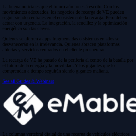
La buena noticia es que el futuro aún no está escrito. Con los
movimientos adecuados, los negocios de recarga de VE pueden
seguir siendo centrales en el ecosistema de la recarga. Pero deben
actuar con urgencia. La integración, la sencillez y la optimización
energética son las claves.
Quienes se aferren a apps fragmentadas o sistemas en silos se
desvanecerán en la irrelevancia. Quienes abracen plataformas
abiertas y servicios centrados en el cliente prosperarán.
La recarga de VE ha pasado de la periferia al centro de la batalla por
el futuro de la energía y la movilidad. Y los gigantes que lo
comprendan a tiempo seguirán siendo gigantes mañana.
See all Guides & Webinars
La columna vertebral digital de una recarga de vehículos eléctricos