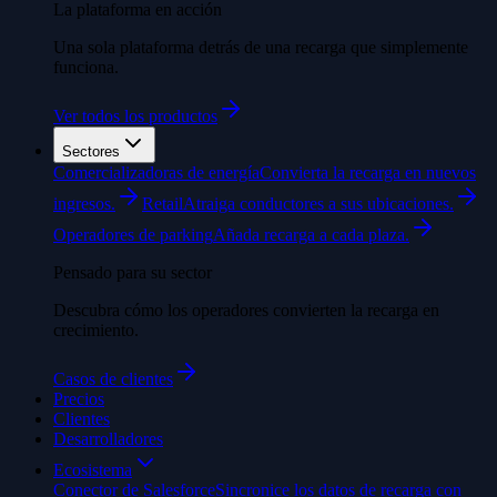
La plataforma en acción
Una sola plataforma detrás de una recarga que simplemente
funciona.
Ver todos los productos
Sectores
Comercializadoras de energía
Convierta la recarga en nuevos
ingresos.
Retail
Atraiga conductores a sus ubicaciones.
Operadores de parking
Añada recarga a cada plaza.
Pensado para su sector
Descubra cómo los operadores convierten la recarga en
crecimiento.
Casos de clientes
Precios
Clientes
Desarrolladores
Ecosistema
Conector de Salesforce
Sincronice los datos de recarga con