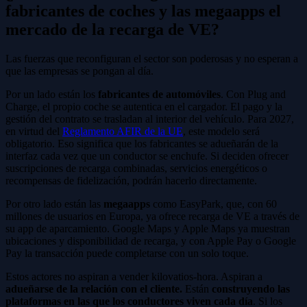
fabricantes de coches y las megaapps el
mercado de la recarga de VE?
Las fuerzas que reconfiguran el sector son poderosas y no esperan a
que las empresas se pongan al día.
Por un lado están los
fabricantes de automóviles
. Con Plug and
Charge, el propio coche se autentica en el cargador. El pago y la
gestión del contrato se trasladan al interior del vehículo. Para 2027,
en virtud del
Reglamento AFIR de la UE
, este modelo será
obligatorio. Eso significa que los fabricantes se adueñarán de la
interfaz cada vez que un conductor se enchufe. Si deciden ofrecer
suscripciones de recarga combinadas, servicios energéticos o
recompensas de fidelización, podrán hacerlo directamente.
Por otro lado están las
megaapps
como EasyPark, que, con 60
millones de usuarios en Europa, ya ofrece recarga de VE a través de
su app de aparcamiento. Google Maps y Apple Maps ya muestran
ubicaciones y disponibilidad de recarga, y con Apple Pay o Google
Pay la transacción puede completarse con un solo toque.
Estos actores no aspiran a vender kilovatios-hora. Aspiran a
adueñarse de la relación con el cliente.
Están
construyendo las
plataformas en las que los conductores viven cada día
. Si los