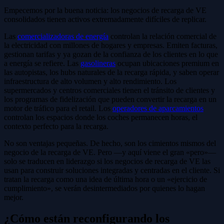
Empecemos por la buena noticia: los negocios de recarga de VE
consolidados tienen activos extremadamente difíciles de replicar.
Las
comercializadoras de energía
controlan la relación comercial de
la electricidad con millones de hogares y empresas. Emiten facturas,
gestionan tarifas y ya gozan de la confianza de los clientes en lo que
a energía se refiere. Las
gasolineras
ocupan ubicaciones premium en
las autopistas, los hubs naturales de la recarga rápida, y saben operar
infraestructura de alto volumen y alto rendimiento. Los
supermercados y centros comerciales tienen el tránsito de clientes y
los programas de fidelización que pueden convertir la recarga en un
motor de tráfico para el retail. Los
operadores de aparcamientos
controlan los espacios donde los coches permanecen horas, el
contexto perfecto para la recarga.
No son ventajas pequeñas. De hecho, son los cimientos mismos del
negocio de la recarga de VE. Pero —y aquí viene el gran «pero»—
solo se traducen en liderazgo si los negocios de recarga de VE las
usan para construir soluciones integradas y centradas en el cliente. Si
tratan la recarga como una idea de última hora o un «ejercicio de
cumplimiento», se verán desintermediados por quienes lo hagan
mejor.
¿Cómo están reconfigurando los