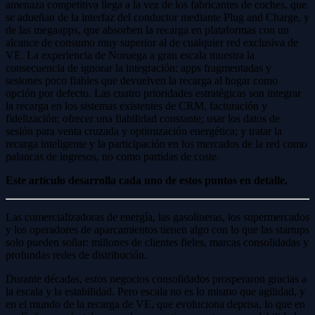
amenaza competitiva llega a la vez de los fabricantes de coches, que
se adueñan de la interfaz del conductor mediante Plug and Charge, y
de las megaapps, que absorben la recarga en plataformas con un
alcance de consumo muy superior al de cualquier red exclusiva de
VE. La experiencia de Noruega a gran escala muestra la
consecuencia de ignorar la integración: apps fragmentadas y
sesiones poco fiables que devuelven la recarga al hogar como
opción por defecto. Las cuatro prioridades estratégicas son integrar
la recarga en los sistemas existentes de CRM, facturación y
fidelización; ofrecer una fiabilidad constante; usar los datos de
sesión para venta cruzada y optimización energética; y tratar la
recarga inteligente y la participación en los mercados de la red como
palancas de ingresos, no como partidas de coste.
Este artículo desarrolla cada uno de estos puntos en detalle.
Las comercializadoras de energía, las gasolineras, los supermercados
y los operadores de aparcamientos tienen algo con lo que las startups
solo pueden soñar: millones de clientes fieles, marcas consolidadas y
profundas redes de distribución.
Durante décadas, estos negocios consolidados prosperaron gracias a
la escala y la estabilidad. Pero escala no es lo mismo que agilidad, y
en el mundo de la recarga de VE, que evoluciona deprisa, lo que en