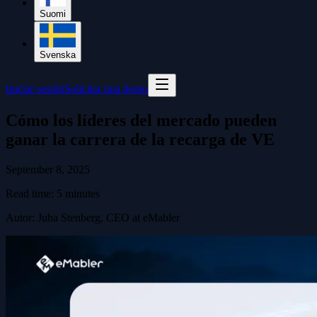
Suomi
Svenska
Iniciar sesión
Solicitar una demo
Cómo los líderes del mercado pueden
ganar la carrera de la recarga de VE
September 8, 2025
Read time:
5
minutes
Autor
:
Juha Stenberg, CEO at eMabler