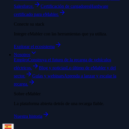
Salesforce.
Certificación de cargadores
Hardware
certificado para eMabler.
Conecte su stack
Integre eMabler con las herramientas que ya utiliza.
Explorar el ecosistema
Nosotros
Empleo
Construya el futuro de la recarga de vehículos
eléctricos.
Blog y noticias
Lo último de eMabler y del
sector.
Guías y webinars
Aprenda a lanzar y escalar la
recarga.
Sobre eMabler
La plataforma abierta detrás de una recarga fiable.
Nuestra historia