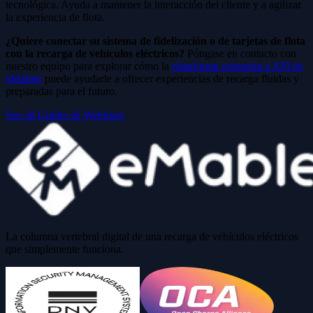
tecnológica. Ayuda a mantener la interacción del cliente y a agilizar
la experiencia de flota.
¿Quiere conectar su sistema de fidelización o de tarjetas de flota
con la recarga de vehículos eléctricos?
Póngase en contacto con
nuestro equipo para explorar cómo la
plataforma orientada a API de
eMabler
puede ayudarle a ofrecer experiencias de recarga fluidas y
preparadas para el futuro.
See all Guides & Webinars
La columna vertebral digital de una recarga de vehículos eléctricos
que simplemente funciona.