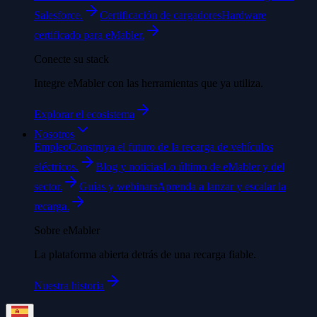
Salesforce.
Certificación de cargadores
Hardware
certificado para eMabler.
Conecte su stack
Integre eMabler con las herramientas que ya utiliza.
Explorar el ecosistema
Nosotros
Empleo
Construya el futuro de la recarga de vehículos
eléctricos.
Blog y noticias
Lo último de eMabler y del
sector.
Guías y webinars
Aprenda a lanzar y escalar la
recarga.
Sobre eMabler
La plataforma abierta detrás de una recarga fiable.
Nuestra historia