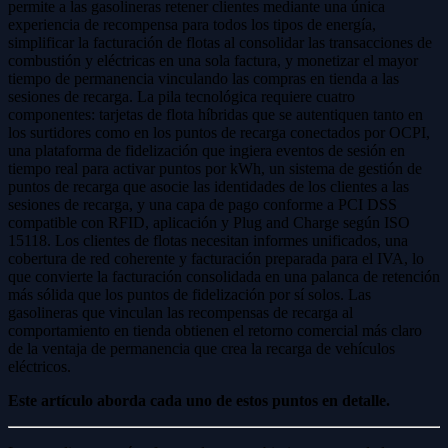
permite a las gasolineras retener clientes mediante una única
experiencia de recompensa para todos los tipos de energía,
simplificar la facturación de flotas al consolidar las transacciones de
combustión y eléctricas en una sola factura, y monetizar el mayor
tiempo de permanencia vinculando las compras en tienda a las
sesiones de recarga. La pila tecnológica requiere cuatro
componentes: tarjetas de flota híbridas que se autentiquen tanto en
los surtidores como en los puntos de recarga conectados por OCPI,
una plataforma de fidelización que ingiera eventos de sesión en
tiempo real para activar puntos por kWh, un sistema de gestión de
puntos de recarga que asocie las identidades de los clientes a las
sesiones de recarga, y una capa de pago conforme a PCI DSS
compatible con RFID, aplicación y Plug and Charge según ISO
15118. Los clientes de flotas necesitan informes unificados, una
cobertura de red coherente y facturación preparada para el IVA, lo
que convierte la facturación consolidada en una palanca de retención
más sólida que los puntos de fidelización por sí solos. Las
gasolineras que vinculan las recompensas de recarga al
comportamiento en tienda obtienen el retorno comercial más claro
de la ventaja de permanencia que crea la recarga de vehículos
eléctricos.
Este artículo aborda cada uno de estos puntos en detalle.