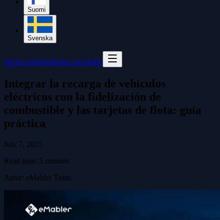
Suomi
Svenska
Iniciar sesión
Solicitar una demo
Integrar la recarga de vehículos
eléctricos con la fidelización de
combustible y las tarjetas de flota: guía
práctica
July 7, 2025
Read time:
5
minutes
Autor
:
eMabler Team