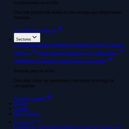
La plataforma en acción
Una sola plataforma detrás de una recarga que simplemente
funciona.
Ver todos los productos
Sectores
Comercializadoras de energía
Convierta la recarga en nuevos
ingresos.
Retail
Atraiga conductores a sus ubicaciones.
Operadores de parking
Añada recarga a cada plaza.
Pensado para su sector
Descubra cómo los operadores convierten la recarga en
crecimiento.
Casos de clientes
Precios
Clientes
Desarrolladores
Ecosistema
Conector de Salesforce
Sincronice los datos de recarga con